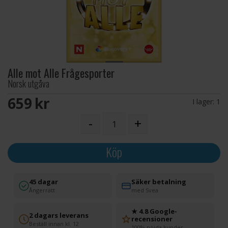
Alle mot Alle Frågesporter
Norsk utgåva
659 SEK
I lager:
1
-
+
Köp
45 dagar
Säker betalning
Ångerrätt
med Svea
★ 4.8 Google-
2 dagars leverans
recensioner
Beställ innan kl. 12
100% nöjda kunder