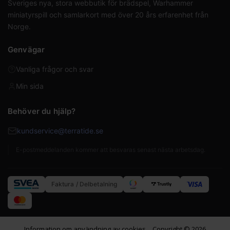
Sveriges nya, stora webbutik för brädspel, Warhammer
miniatyrspill och samlarkort med över 20 års erfarenhet från
Norge.
Genvägar
Vanliga frågor och svar
Min sida
Behöver du hjälp?
kundservice@terratide.se
E-postmeddelanden kommer att besvaras senast nästa arbetsdag.
Faktura / Delbetalning
Information om användning av cookies
Copyright © 2026