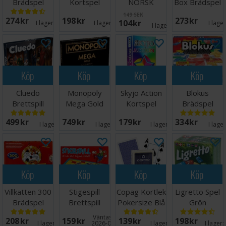
Brädspel
Kortspel
NORSK
Box Brädspel
149 SEK
274 SEK
198 SEK
273 SEK
104 SEK
I lager:
20+
I lager:
18
I lage
I lager:
2
Köp
Köp
Köp
Köp
Cluedo
Monopoly
Skyjo Action
Blokus
Brettspill
Mega Gold
Kortspel
Brädspel
Edition -
499 SEK
749 SEK
179 SEK
334 SEK
NORSK
I lager:
4
I lager:
7
I lager:
14
I lage
Köp
Köp
Köp
Köp
Villkatten 300
Stigespill
Copag Kortlek
Ligretto Spel
Brädspel
Brettspill
Pokersize Blå
Grön
100% Plast
Väntas in:
208 SEK
159 SEK
139 SEK
198 SEK
I lager:
10
2026-08-28
I lager:
11
I lager: