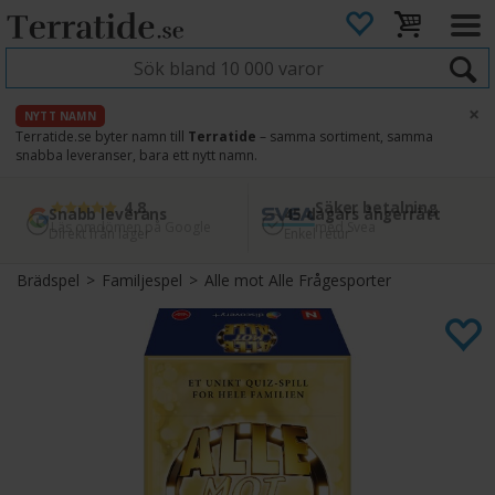
×
NYTT NAMN
Terratide.se byter namn till
Terratide
– samma sortiment, samma
snabba leveranser, bara ett nytt namn.
4.8
Säker betalning
Snabb leverans
45 dagars ångerrätt
Läs omdömen på Google
med Svea
Direkt från lager
Enkel retur
Brädspel
>
Familjespel
>
Alle mot Alle Frågesporter