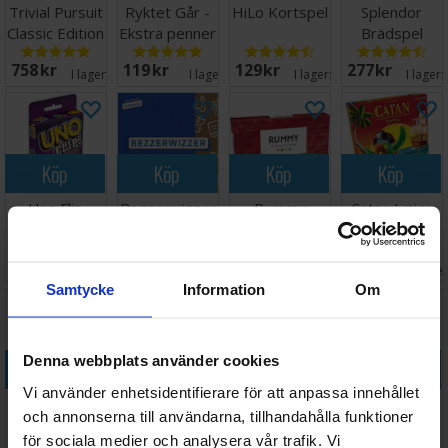
Trivial Pursuit
Ryktet Går -
HiLo Kortspel
Splendor
Classic Edition
Ekstra penner
Brädspel
Norsk
(8 stk)
758 SEK
119 SEK
129 SEK
277 SEK
I lager:
20+
I lager:
7
I lager:
20+
I lager:
Köp
Köp
Köp
Köp
Uno Flip
Bezzerwizzer
Rummy
Catan Junior
Kortspel
Original
Brädspel
Brädspel
Spørrespill
103 SEK
628 SEK
238 SEK
268 SEK
I lager:
20+
I lager:
17
I lager:
14
I lage
Samtycke
Information
Om
Denna webbplats använder cookies
Köp
Köp
Köp
Köp
Vi använder enhetsidentifierare för att anpassa innehållet
Sushi Go
Ganz Schön
6 Nimmt
Doppelt So
och annonserna till användarna, tillhandahålla funktioner
Kortspel
Clever
Kortspel
Clever - Twice
för sociala medier och analysera vår trafik. Vi
Challenge Pad
as Clever