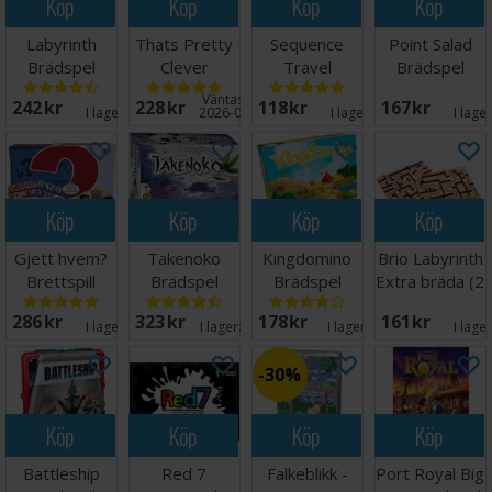
Köp
Köp
Köp
Köp
Labyrinth
Thats Pretty
Sequence
Point Salad
Brädspel
Clever
Travel
Brädspel
Tärningsspel
Brädspel -
Väntas in:
242 SEK
228 SEK
118 SEK
167 SEK
Reseutgåva
I lager:
5
2026-09-30
I lager:
8
I lage
Köp
Köp
Köp
Köp
Gjett hvem?
Takenoko
Kingdomino
Brio Labyrinth
Brettspill
Brädspel
Brädspel
Extra bräda (2
st)
286 SEK
323 SEK
178 SEK
161 SEK
I lager:
7
I lager:
20+
I lager:
18
I lage
30%
Köp
Köp
Köp
Köp
Battleship
Red 7
Falkeblikk -
Port Royal Big