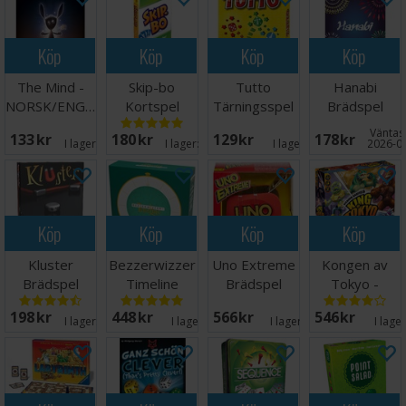
Köp
Köp
Köp
Köp
The Mind -
Skip-bo
Tutto
Hanabi
NORSK/ENGELSK
Kortspel
Tärningsspel
Brädspel
Väntas 
133 SEK
180 SEK
129 SEK
178 SEK
I lager:
20+
I lager:
20+
I lager:
4
2026-0
Köp
Köp
Köp
Köp
Kluster
Bezzerwizzer
Uno Extreme
Kongen av
Brädspel
Timeline
Brädspel
Tokyo -
Brettspill
NORSK
198 SEK
448 SEK
566 SEK
546 SEK
I lager:
20+
I lager:
2
I lager:
10
I lage