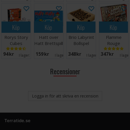
Köp
Köp
Köp
Köp
Rorys Story
Hatt over
Brio Labyrint
Flamme
Cubes
Hatt Brettspill
Bollspel
Rouge
Tärningsspel
Brädspel
Brädspel
94 SEK
159 SEK
348 SEK
347 SEK
I lager:
11
I lager:
4
I lager:
18
I lage
Recensioner
Logga in för att skriva en recension
Terratide.se