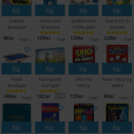
Köp
Köp
Köp
Köp
Dobble
Kasta Gris
Spelkortslek
Quest for El
Brädspel
Brädspel
100% plast
Dorado
Brädspel
96 SEK
139 SEK
139 SEK
328 SEK
I lager:
20+
I lager:
5
I lager:
13
I lager
Köp
Köp
Köp
Köp
Klask
Åsnespelet
UNO No
Maxi Yatzy og
Brädspel
Kortspel
Mercy
andre
Kortspel
terningspill
Väntas in:
398 SEK
102 SEK
125 SEK
90 SEK
Norsk
I lager:
20+
2026-08-28
I lager:
20+
I lager:
2
Köp
Köp
Köp
Köp