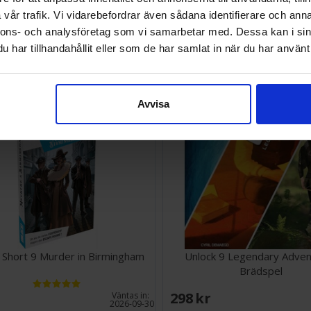
vår trafik. Vi vidarebefordrar även sådana identifierare och anna
SEK
148 SEK
Väntas in:
nnons- och analysföretag som vi samarbetar med. Dessa kan i sin
2026-08-11
har tillhandahållit eller som de har samlat in när du har använt 
Avvisa
 Short 9 Murder in Birmingham
Unlock 9 Legendary Adve
Brädspel
EK
298 SEK
Väntas in:
2026-09-30