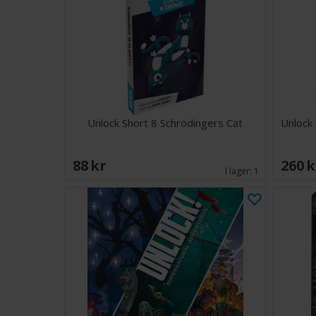
Unlock Short 8 Schrödingers Cat
Unlock
88 SEK
260 
I lager:
1