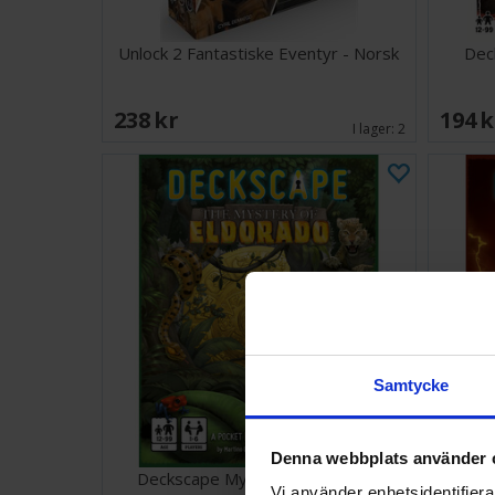
Unlock 2 Fantastiske Eventyr - Norsk
Dec
238 SEK
194 
I lager:
2
Samtycke
Denna webbplats använder 
Deckscape Mystery of Eldorado
Decksca
Vi använder enhetsidentifierar