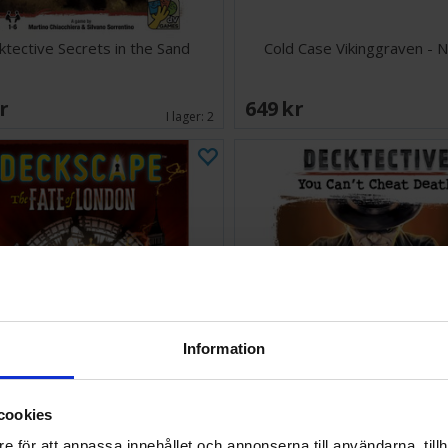
ktective Secrets in the Sand
Cold Case Vikinggraven -
SEK
649 SEK
I lager:
2
Information
cookies
pe The Fate of London Kortspel
Decktective You Cant Chea
e för att anpassa innehållet och annonserna till användarna, tillh