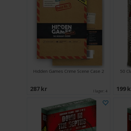
Hidden Games Crime Scene Case 2
50 Cl
287 SEK
199 
I lager:
4