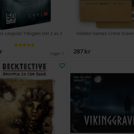
es Leopold Trilogien Del 2 av 3
Hidden Games Crime Scene
SEK
287 SEK
I lager:
1