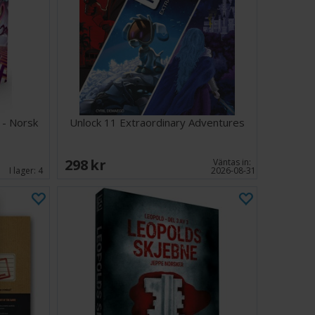
unik fortelling skrevet av Arttu Tuominen
 mysterieelskere
annheten bak brevet og løse mysteriet i Berlin 1976?
e, knytt sammen prikkene og løs saken!
-4
nutter
 - Norsk
Unlock 11 Extraordinary Adventures
298 SEK
Väntas in:
I lager:
4
2026-08-31