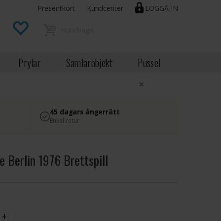
Presentkort
Kundcenter
LOGGA IN
Prylar
Samlarobjekt
Pussel
×
45 dagars ångerrätt
Enkel retur
 Berlin 1976 Brettspill
EK
+