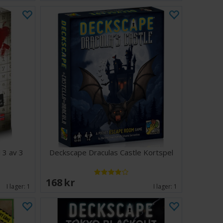
 3 av 3
Deckscape Draculas Castle Kortspel
168 SEK
I lager:
1
I lager:
1