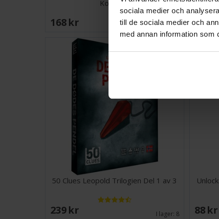
Kortspel
sociala medier och analysera 
168 SEK
241 
till de sociala medier och a
I lager:
2
med annan information som du 
50 Clues Leopold Trilogien Del 1 av 3
Unlock
239 SEK
88 S
I lager:
8