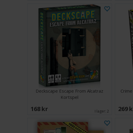
Deckscape Escape From Alcatraz
Crime
Kortspel
168 SEK
269 
I lager:
2