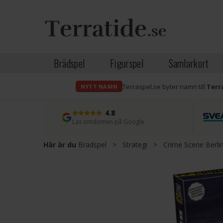
Brädspel
Figurspel
Samlarkort
Terraspel.se byter namn till
Terr
NYTT NAMN
4.8
Läs omdömen på Google
Här är du
Brädspel
>
Strategi
>
Crime Scene Berlin