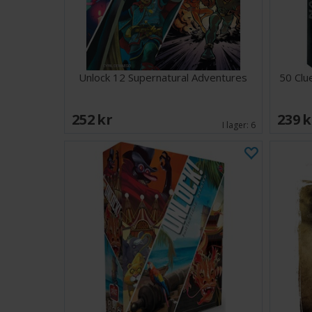
Unlock 12 Supernatural Adventures
50 Clu
252 SEK
239 
I lager:
6