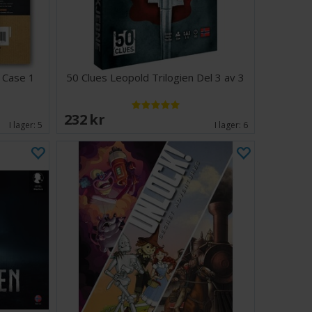
 Case 1
50 Clues Leopold Trilogien Del 3 av 3
232 SEK
I lager:
5
I lager:
6