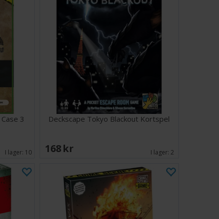
 Case 3
Deckscape Tokyo Blackout Kortspel
168 SEK
I lager:
10
I lager:
2