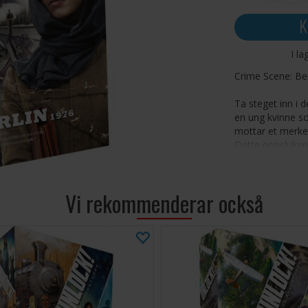
K
I la
Crime Scene: Ber
Ta steget inn i 
en ung kvinne s
mottar et merkeli
Dette oppsluken
historiefortellin
deg til å avdekke
Vi rekommenderar också
Hvert spill er sk
Tuominen, og hver
dine etterforskn
dypere inn i hi
løsning på saken
Bli engasje
Løs utfor