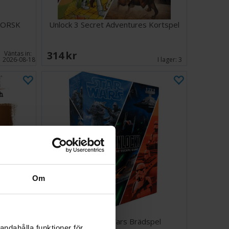
 NORSK
Unlock 3 Secret Adventures Kortspel
314 SEK
Väntas in:
2026-08-18
I lager:
3
Om
t Death
Unlock Star Wars Brädspel
andahålla funktioner för