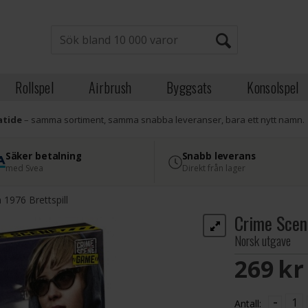
Rollspel
Airbrush
Byggsats
Konsolspel
atide
– samma sortiment, samma snabba leveranser, bara ett nytt namn.
Säker betalning
Snabb leverans
med Svea
Direkt från lager
 1976 Brettspill
Crime Scene
Norsk utgave
269 S
-
Antall: