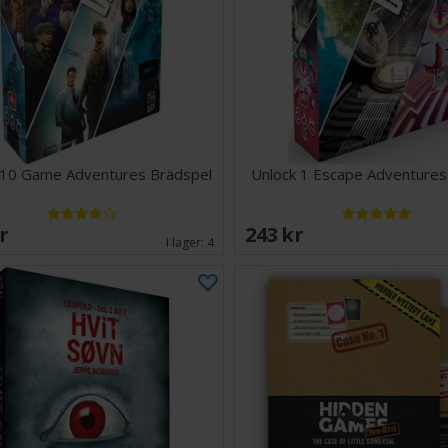
Oppdag en 
Ideelt for
Vil du avdekke s
Finn ledetråden
Antall spillere: 1
Alder: 18+
Spilletid: 120 mi
 10 Game Adventures Brädspel
Unlock 1 Escape Adventures
Språk: Norsk
SEK
243 SEK
I lager:
4