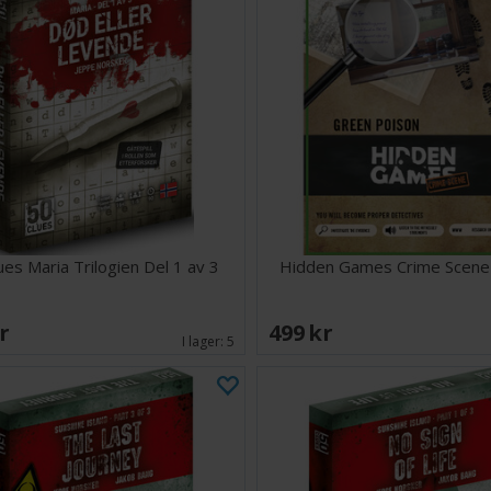
ues Maria Trilogien Del 1 av 3
Hidden Games Crime Scene
SEK
499 SEK
I lager:
5