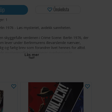
öp
Önskelista
ger:
1
lin 1976 - Løs mysteriet, avdekk sannheten.
den skyggefulle verdenen i Crime Scene: Berlin 1976, der
om lever under Berlinmurens illevarslende nærvær,
g og farlig brev som forandrer livet hennes for alltid.
de mysteriespillet kombinerer overbevisende
Läs mer
g, detaljerte åstedsbilder og intrikate gåter, og inviterer
 skjulte ledetråder og løse saken.
revet av den anerkjente finske forfatteren Arttu
t spill byr på en unik krimfortelling som vil utfordre
ingsevner. Etter hvert som du løser gåtene, trekkes du
storien, avdekker hemmeligheter og kommer nærmere en
.
rt i et detaljrikt åsted og en gripende historie
drende gåter som bringer deg nærmere sannheten