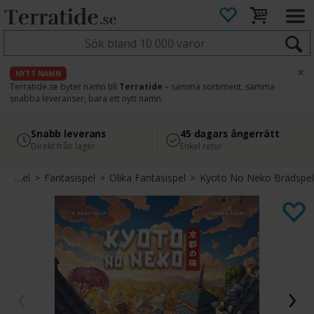
×
NYTT NAMN
Terratide.se byter namn till
Terratide
– samma sortiment, samma
snabba leveranser, bara ett nytt namn.
4.8
Säker betalning
Snabb leverans
45 dagars ångerrätt
Läs omdömen på Google
med Svea
Direkt från lager
Enkel retur
Brädspel
>
Fantasispel
>
Olika Fantasispel
>
Kyoto No Neko Brädspel