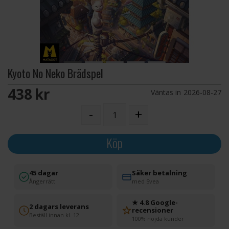
Kyoto No Neko Brädspel
438 SEK
Väntas in
2026-08-27
-
+
Köp
45 dagar
Säker betalning
Ångerrätt
med Svea
★ 4.8 Google-
2 dagars leverans
recensioner
Beställ innan kl. 12
100% nöjda kunder