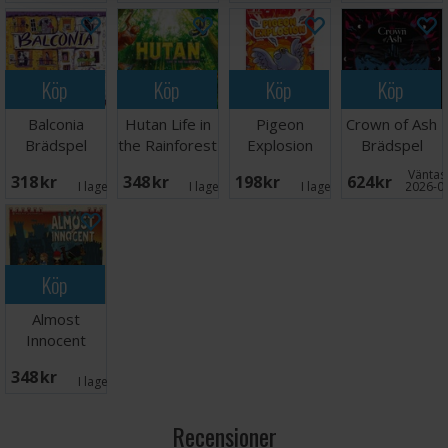
Köp
Köp
Köp
Köp
Balconia
Hutan Life in
Pigeon
Crown of Ash
Brädspel
the Rainforest
Explosion
Brädspel
Brädspel
Kortspel
Väntas 
318 SEK
348 SEK
198 SEK
624 SEK
I lager:
1
I lager:
6
I lager:
1
2026-0
Köp
Almost
Innocent
Brädspel
348 SEK
I lager:
1
Recensioner