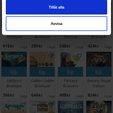
kortskydd hittar du
här
(115 kort).
Tillåt alla
Köp
Köp
Köp
Köp
Avvisa
Tea Garden
Aqua
Explorers Of
Sparks
Brädspel
Brädspel
Navoria
Brädspel
Brädspel
618 SEK
288 SEK
548 SEK
424 SEK
I lager:
3
I lager:
3
I lager:
2
I lage
Köp
Köp
Köp
Köp
Saltfjord
Galileo Galilei
Fantasy
Barony Royal
Brädspel
Brädspel
Brewers
Edition
Brädspel
Brädspel
566 SEK
644 SEK
498 SEK
824 SEK
I lager:
5
I lager:
2
I lager:
1
I lage