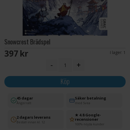
Snowcrest Brädspel
397 SEK
I lager:
1
-
+
Köp
45 dagar
Säker betalning
Ångerrätt
med Svea
★ 4.8 Google-
2 dagars leverans
recensioner
Beställ innan kl. 12
100% nöjda kunder