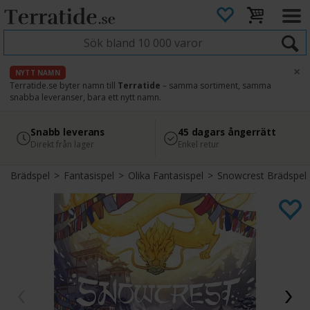
×
NYTT NAMN
Terratide.se byter namn till
Terratide
– samma sortiment, samma
snabba leveranser, bara ett nytt namn.
4.8
Säker betalning
Snabb leverans
45 dagars ångerrätt
Läs omdömen på Google
med Svea
Direkt från lager
Enkel retur
Brädspel
>
Fantasispel
>
Olika Fantasispel
>
Snowcrest Brädspel