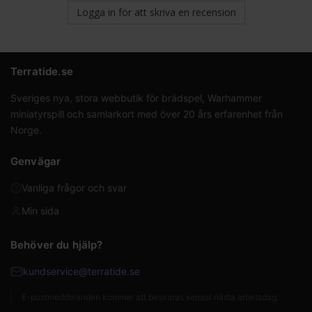
Logga in för att skriva en recension
Terratide.se
Sveriges nya, stora webbutik för brädspel, Warhammer
miniatyrspill och samlarkort med över 20 års erfarenhet från
Norge.
Genvägar
Vanliga frågor och svar
Min sida
Behöver du hjälp?
kundservice@terratide.se
E-postmeddelanden kommer att besvaras senast nästa arbetsdag.