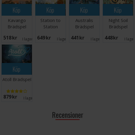
Köp
Köp
Köp
Köp
Kavango
Station to
Australis
Night Soil
Brädspel
Station
Brädspel
Brädspel
Brädspel
518 SEK
649 SEK
441 SEK
448 SEK
I lager:
11
I lager:
2
I lager:
3
I lage
Köp
Atoll Brädspel
879 SEK
I lager:
2
Recensioner