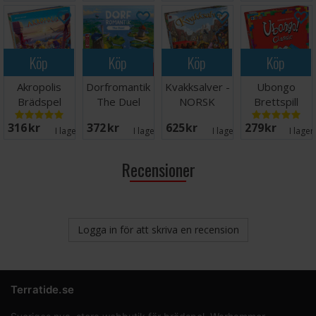
Köp
Köp
Köp
Köp
Akropolis
Dorfromantik
Kvakksalver -
Ubongo
Brädspel
The Duel
NORSK
Brettspill
Brädspel
(Norsk
316 SEK
372 SEK
625 SEK
279 SEK
utgave)
I lager:
3
I lager:
1
I lager:
8
I lager
Recensioner
Logga in för att skriva en recension
Terratide.se