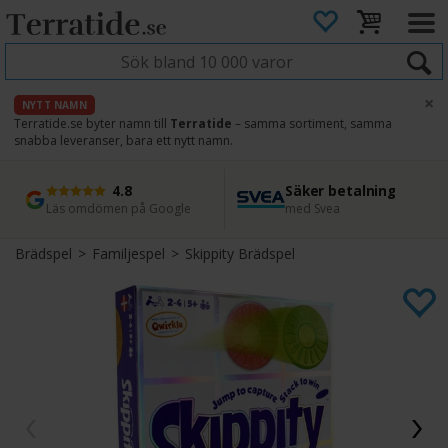
×
NYTT NAMN
Terratide.se byter namn till
Terratide
– samma sortiment, samma
snabba leveranser, bara ett nytt namn.
4.8
Säker betalning
Snabb leverans
45 dagars ångerrätt
Läs omdömen på Google
med Svea
Direkt från lager
Enkel retur
Brädspel
>
Familjespel
>
Skippity Brädspel