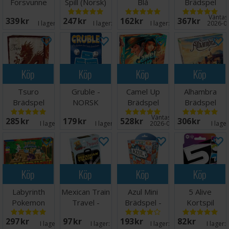
Forsvunne
Spill (Norsk)
Blå
Brädspel
Diamanten
Väntas 
339 SEK
247 SEK
162 SEK
367 SEK
Brettspill
I lager:
10
I lager:
20+
I lager:
20+
2026-0
Köp
Köp
Köp
Köp
Tsuro
Gruble -
Camel Up
Alhambra
Brädspel
NORSK
Brädspel
Brädspel
Väntas in:
285 SEK
179 SEK
528 SEK
306 SEK
I lager:
6
I lager:
12
2026-09-15
I lage
Köp
Köp
Köp
Köp
Labyrinth
Mexican Train
Azul Mini
5 Alive
Pokemon
Travel -
Brädspel -
Kortspil
Brädspel
NORSK
Reseutgåva
297 SEK
97 SEK
193 SEK
82 SEK
I lager:
2
I lager:
13
I lager:
20+
I lager: