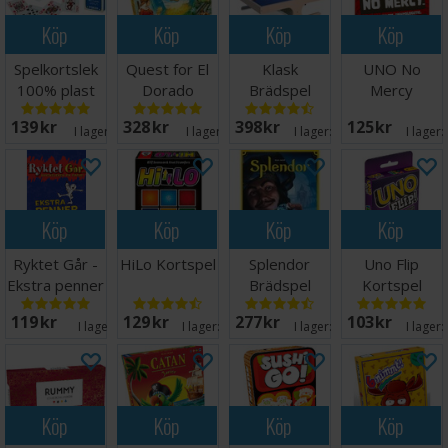
Köp
Köp
Köp
Köp
Spelkortslek
Quest for El
Klask
UNO No
100% plast
Dorado
Brädspel
Mercy
Brädspel
Kortspel
139 SEK
328 SEK
398 SEK
125 SEK
I lager:
13
I lager:
13
I lager:
20+
I lager:
Köp
Köp
Köp
Köp
Ryktet Går -
HiLo Kortspel
Splendor
Uno Flip
Ekstra penner
Brädspel
Kortspel
(8 stk)
119 SEK
129 SEK
277 SEK
103 SEK
I lager:
7
I lager:
20+
I lager:
20+
I lager:
Köp
Köp
Köp
Köp