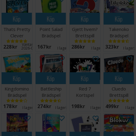
Köp
Köp
Köp
Köp
Thats Pretty
Point Salad
Gjett hvem?
Takenoko
Clever
Brädspel
Brettspill
Brädspel
Tärningsspel
Väntas in:
228 SEK
167 SEK
286 SEK
323 SEK
2026-09-30
I lager:
1
I lager:
7
I lager:
Köp
Köp
Köp
Köp
Kingdomino
Battleship
Red 7
Cluedo
Brädspel
Brädspel
Kortspel
Brettspill
178 SEK
274 SEK
198 SEK
499 SEK
I lager:
18
I lager:
20+
I lager:
18
I lage