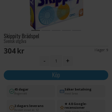
Skippity Brädspel
Svensk utgåva
304 SEK
I lager:
9
-
+
Köp
45 dagar
Säker betalning
Ångerrätt
med Svea
★ 4.8 Google-
2 dagars leverans
recensioner
Beställ innan kl. 12
100% nöjda kunder