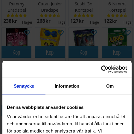
Rummy
Catan Junior
Sushi Go
6 Nimmt
Brädspel
Brädspel
Kortspel
Kortspel
238 SEK
268 SEK
127 SEK
122 SEK
I lager:
14
I lager:
7
I lager:
4
I lager
Köp
Köp
Köp
Köp
Doppelt So
The Upside
Saboteur
Uno Flex
Clever - Twice
Down
Kortspel
Kortspel
as Clever
Challenge
Väntas in:
186 SEK
205 SEK
127 SEK
94 SEK
Brädspel
I lager:
1
2026-08-19
I lager:
1
I lager:
Samtycke
Information
Om
Denna webbplats använder cookies
Köp
Köp
Köp
Köp
Vi använder enhetsidentifierare för att anpassa innehållet
Copag Kortlek
Gruble Ekstra
Hotel
Faraway
och annonserna till användarna, tillhandahålla funktioner
Pokersize
Blokk 35 ark
Brädspel
Brädspel
för sociala medier och analysera vår trafik. Vi
Röd 100%
Norsk