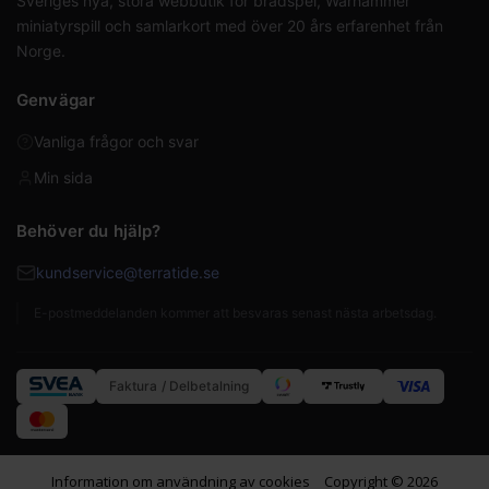
Sveriges nya, stora webbutik för brädspel, Warhammer
miniatyrspill och samlarkort med över 20 års erfarenhet från
Norge.
Genvägar
Vanliga frågor och svar
Min sida
Behöver du hjälp?
kundservice@terratide.se
E-postmeddelanden kommer att besvaras senast nästa arbetsdag.
Faktura / Delbetalning
Information om användning av cookies
Copyright © 2026