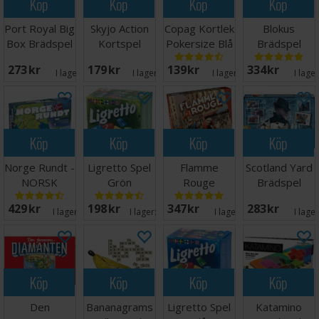
Köp
Köp
Köp
Köp
Port Royal Big
Skyjo Action
Copag Kortlek
Blokus
Box Brädspel
Kortspel
Pokersize Blå
Brädspel
100% Plast
273 SEK
179 SEK
139 SEK
334 SEK
I lager:
2
I lager:
14
I lager:
11
I lage
Köp
Köp
Köp
Köp
Norge Rundt -
Ligretto Spel
Flamme
Scotland Yard
NORSK
Grön
Rouge
Brädspel
Brädspel
429 SEK
198 SEK
347 SEK
283 SEK
I lager:
16
I lager:
20+
I lager:
2
I lage
Köp
Köp
Köp
Köp
Den
Bananagrams
Ligretto Spel
Katamino