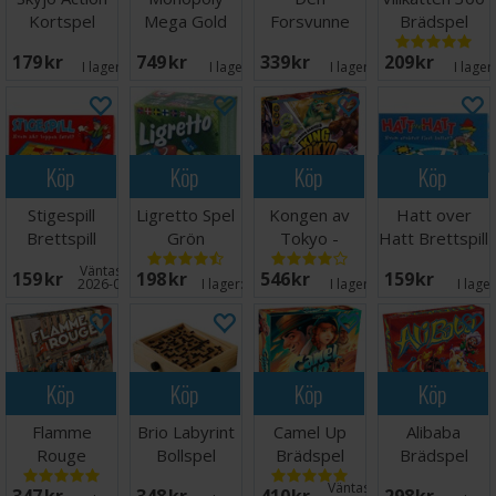
Kortspel
Mega Gold
Forsvunne
Brädspel
Edition -
Diamanten
179 SEK
749 SEK
339 SEK
209 SEK
NORSK
Brettspill
I lager:
14
I lager:
7
I lager:
10
I lager
Köp
Köp
Köp
Köp
Stigespill
Ligretto Spel
Kongen av
Hatt over
Brettspill
Grön
Tokyo -
Hatt Brettspill
NORSK
Väntas in:
159 SEK
198 SEK
546 SEK
159 SEK
2026-08-27
I lager:
20+
I lager:
12
I lage
Köp
Köp
Köp
Köp
Flamme
Brio Labyrint
Camel Up
Alibaba
Rouge
Bollspel
Brädspel
Brädspel
Brädspel
Brädspel
Väntas in: