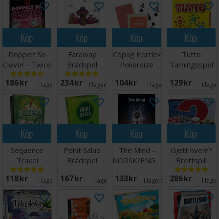
Köp
Köp
Köp
Köp
Doppelt So
Faraway
Copag Kortlek
Tutto
Clever - Twice
Brädspel
Pokersize
Tärningsspel
as Clever
Röd 100%
186 SEK
234 SEK
104 SEK
129 SEK
plast
I lager:
4
I lager:
20+
I lager:
4
I lage
Köp
Köp
Köp
Köp
Sequence
Point Salad
The Mind -
Gjett hvem?
Travel
Brädspel
NORSK/ENGELSK
Brettspill
Brädspel -
118 SEK
167 SEK
133 SEK
286 SEK
Reseutgåva
I lager:
8
I lager:
1
I lager:
20+
I lage