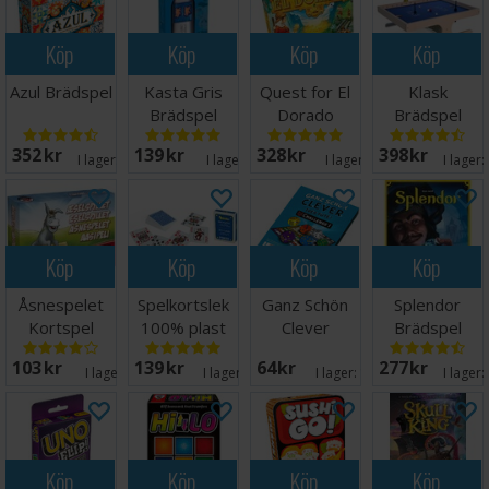
Köp
Köp
Köp
Köp
Azul Brädspel
Kasta Gris
Quest for El
Klask
Brädspel
Dorado
Brädspel
Brädspel
352 SEK
139 SEK
328 SEK
398 SEK
I lager:
20+
I lager:
6
I lager:
14
I lager:
Köp
Köp
Köp
Köp
Åsnespelet
Spelkortslek
Ganz Schön
Splendor
Kortspel
100% plast
Clever
Brädspel
Challenge Pad
103 SEK
139 SEK
64 SEK
277 SEK
1
I lager:
1
I lager:
17
I lager:
14
I lager:
Köp
Köp
Köp
Köp