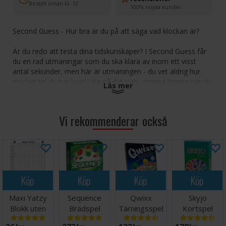
Beställ innan kl. 12
100% nöjda kunder
Second Guess - Hur bra är du på att säga vad klockan är?
Är du redo att testa dina tidskunskaper? I Second Guess får
du en rad utmaningar som du ska klara av inom ett visst
antal sekunder, men här är utmaningen - du vet aldrig hur
mycket tid du har kvar! Lita på dig själv, stoppa timern när du
Läs mer
tror att du är klar och hoppas att du träffar rätt.
Om du går över eller under tidsgränsen får du poäng som
Vi rekommenderar också
motsvarar antalet sekunder du missade med. Den spelare
som har lägst poäng i slutet av spelet är vinnaren!
Tidsbaserad spänning:
Slutför uppgifter inom
tidsgränsen utan att veta exakt hur mycket tid som är
kvar!
Köp
Köp
Köp
Köp
Tidskänsla och precision:
Lita på din egen tidskänsla
och stoppa timern när du tror att du är klar - blev det
Maxi Yatzy
Sequence
Qwixx
Skyjo
rätt?
Blokk uten
Brädspel
Tärningsspel
Kortspel
Lägsta poäng vinner:
Poäng delas ut baserat på hur
terninger
mycket du missar tiden - målet är att få så få poäng