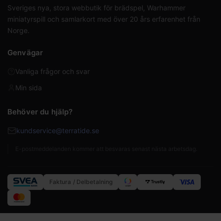
Sveriges nya, stora webbutik för brädspel, Warhammer
miniatyrspill och samlarkort med över 20 års erfarenhet från
Norge.
Genvägar
Vanliga frågor och svar
Min sida
Behöver du hjälp?
kundservice@terratide.se
E-postmeddelanden kommer att besvaras senast nästa arbetsdag.
Faktura / Delbetalning