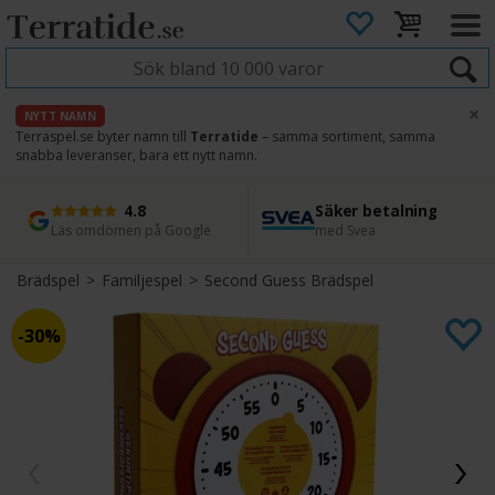
×
NYTT NAMN
Terraspel.se byter namn till
Terratide
– samma sortiment, samma
snabba leveranser, bara ett nytt namn.
4.8
Säker betalning
Snabb leverans
45 dagars ångerrätt
Läs omdömen på Google
med Svea
Direkt från lager
Enkel retur
Brädspel
>
Familjespel
>
Second Guess Brädspel
30%