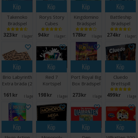
Köp
Köp
Köp
Köp
Takenoko
Rorys Story
Kingdomino
Battleship
Brädspel
Cubes
Brädspel
Brädspel
Tärningsspel
323 SEK
94 SEK
178 SEK
274 SEK
I lager:
20+
I lager:
11
I lager:
18
I lager:
Köp
Köp
Köp
Köp
Brio Labyrinth
Red 7
Port Royal Big
Cluedo
Extra bräda (2
Kortspel
Box Brädspel
Brettspill
st)
161 SEK
198 SEK
273 SEK
499 SEK
I lager:
3
I lager:
18
I lager:
2
I lage
Köp
Köp
Köp
Köp
Skyjo Action
Monopoly
Den
Villkatten 300