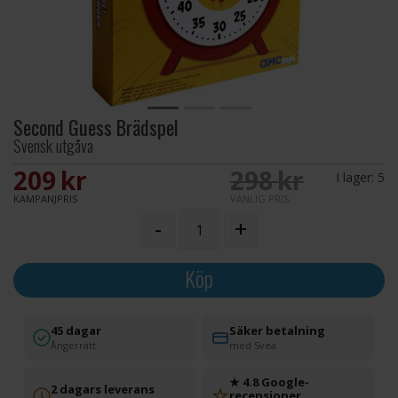
Second Guess Brädspel
Svensk utgåva
209 SEK
298 SEK
I lager:
5
KAMPANJPRIS
VANLIG PRIS
-
+
Köp
45 dagar
Säker betalning
Ångerrätt
med Svea
★ 4.8 Google-
2 dagars leverans
recensioner