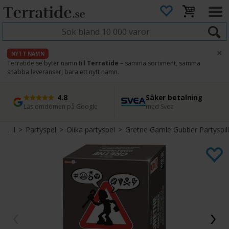
×
NYTT NAMN
Terratide.se byter namn till
Terratide
– samma sortiment, samma
snabba leveranser, bara ett nytt namn.
4.8
Säker betalning
Snabb leverans
45 dagars ångerrätt
Läs omdömen på Google
med Svea
Direkt från lager
Enkel retur
Brädspel
>
Partyspel
>
Olika partyspel
>
Gretne Gamle Gubber Partyspill