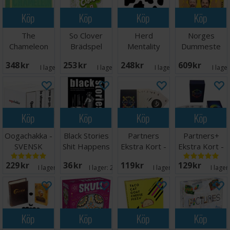
Köp
Köp
Köp
Köp
The
So Clover
Herd
Norges
Chameleon
Brädspel
Mentality
Dummeste
Brädspel
Partyspel
Deluxe -
348 SEK
253 SEK
248 SEK
609 SEK
NORSK
I lager:
3
I lager:
3
I lager:
3
I lage
Köp
Köp
Köp
Köp
Oogachakka -
Black Stories
Partners
Partners+
SVENSK
Shit Happens
Ekstra Kort -
Ekstra Kort -
Kortspill
Norsk
Norsk
229 SEK
36 SEK
119 SEK
129 SEK
I lager:
14
I lager:
20+
I lager:
14
I lager
Köp
Köp
Köp
Köp