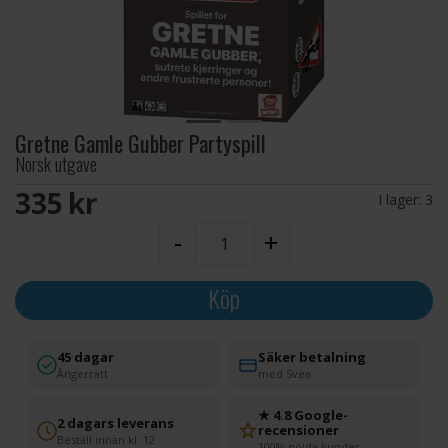
Gretne Gamle Gubber Partyspill
Norsk utgave
335 SEK
I lager:
3
-
+
Köp
45 dagar
Säker betalning
Ångerrätt
med Svea
★ 4.8 Google-
2 dagars leverans
recensioner
Beställ innan kl. 12
100% nöjda kunder