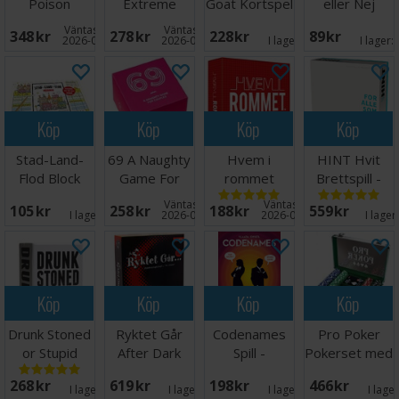
Poison
Extreme
Goat Kortspel
eller Nej
Partyspel
Partyspel
Partyspel
Väntas in:
Väntas in:
348 SEK
278 SEK
228 SEK
89 SEK
2026-08-24
2026-09-30
I lager:
5
I lager:
Köp
Köp
Köp
Köp
Stad-Land-
69 A Naughty
Hvem i
HINT Hvit
Flod Block
Game For
rommet
Brettspill -
Partyspel
Couples
Kortspill
Norsk utgave
Väntas in:
Väntas in:
105 SEK
258 SEK
188 SEK
559 SEK
Brädspel
I lager:
1
2026-08-27
2026-08-27
I lager
Köp
Köp
Köp
Köp
Drunk Stoned
Ryktet Går
Codenames
Pro Poker
or Stupid
After Dark
Spill -
Pokerset med
Kortspel
Edition
ENGELSK
200 marker
268 SEK
619 SEK
198 SEK
466 SEK
Brettspill
I lager:
2
I lager:
4
I lager:
7
I lage