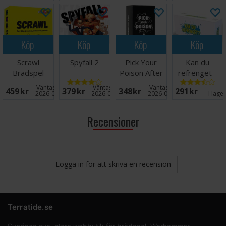
Köp
Köp
Köp
Köp
Scrawl
Spyfall 2
Pick Your
Kan du
Brädspel
Poison After
refrenget -
Dark Ed
NORSK
Väntas in:
Väntas in:
Väntas in:
459 SEK
379 SEK
348 SEK
291 SEK
Kortspel
2026-08-31
2026-08-27
2026-09-30
I lage
Recensioner
Logga in för att skriva en recension
Terratide.se