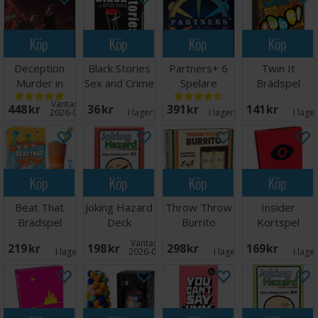
Köp
Köp
Köp
Köp
Deception
Black Stories
Partners+ 6
Twin It
Murder in
Sex and Crime
Spelare
Brädspel
Hong Kong
Kortspill
Brädspel
Väntas in:
448 SEK
36 SEK
391 SEK
141 SEK
Brädspel
2026-09-30
I lager:
5
I lager:
20+
I lage
Köp
Köp
Köp
Köp
Beat That
Joking Hazard
Throw Throw
Insider
Brädspel
Deck
Burrito
Kortspel
Enhancement
Brädspel
Väntas in:
219 SEK
198 SEK
298 SEK
169 SEK
3 Exp
I lager:
3
2026-08-27
I lager:
5
I lage