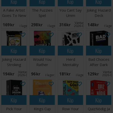
Köp
Köp
Köp
Köp
A Fake Artist
The Fuzzies
You Cant Say
Joking Hazard
Goes To New
Spel
Umm
Deck
York Kortspil
Partyspel
Enhancement
Väntas in:
169 SEK
298 SEK
316 SEK
148 SEK
4 Exp
I lager:
7
I lager:
1
2026-08-27
I lage
Köp
Köp
Köp
Köp
Joking Hazard
Would You
Herd
Bad Choices
Stroking
Rather
Mentality
After Dark
Hazard
Partyspel
Brädspel -
Partyspel
Väntas in:
Väntas 
194 SEK
96 SEK
181 SEK
129 SEK
Expansion
Reseutgåva
2026-09-30
I lager:
3
I lager:
3
2026-0
Köp
Köp
Köp
Köp
Pick Your
Kings Cup
Row Your
QuizNödig Ja