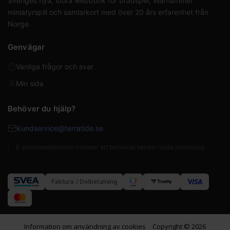
Sveriges nya, stora webbutik för brädspel, Warhammer
miniatyrspill och samlarkort med över 20 års erfarenhet från
Norge.
Genvägar
Vanliga frågor och svar
Min sida
Behöver du hjälp?
kundservice@terratide.se
E-postmeddelanden kommer att besvaras senast nästa arbetsdag.
Faktura / Delbetalning
Information om användning av cookies
Copyright © 2026