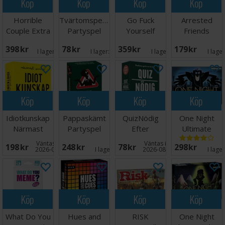
Köp
Köp
Köp
Köp
Horrible
Tvärtomspelet
Go Fuck
Arrested
Couple Extra
Partyspel
Yourself
Friends
Horrible
Partyspel
Partyspel
398 SEK
78 SEK
359 SEK
179 SEK
Edition
I lager:
10
I lager:
2
I lager:
2
I lage
Köp
Köp
Köp
Köp
Idiotkunskap
Pappaskämt
QuizNödig
One Night
Närmast
Partyspel
Efter
Ultimate
vinner
middagen
Super Villains
Väntas in:
Väntas in:
198 SEK
248 SEK
78 SEK
298 SEK
Partyspel
Partyspel
2026-08-26
I lager:
2
2026-08-26
I lage
Köp
Köp
Köp
Köp
What Do You
Hues and
RISK
One Night