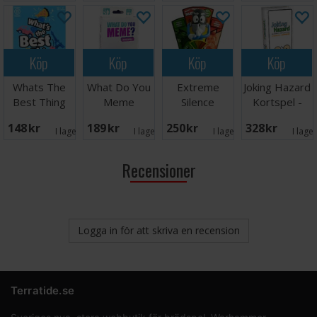
Köp
Köp
Köp
Köp
Whats The
What Do You
Extreme
Joking Hazard
Best Thing
Meme
Silence
Kortspel -
Partyspel
Reisespill -
Partyspel
Svensk
148 SEK
189 SEK
250 SEK
328 SEK
Norsk
I lager:
4
I lager:
1
I lager:
2
I lage
Recensioner
Logga in för att skriva en recension
Terratide.se