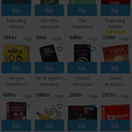
Köp
Köp
Köp
Köp
Exploding
Uno Flex
The
Exploding
Kittens
Kortspel
Chameleon
Kittens
Recipes for
Brädspel
Kortspel
305 SEK
88 SEK
348 SEK
239 SEK
Disaster
Engelsk
I lager:
6
I lager:
16
I lager:
3
I lager:
Köp
Köp
Köp
Köp
Norges
Cards Against
Hitster
Catan
Dummeste
Humanity
Partyspel
Brädspel -
Deluxe -
Kortspel
Grundspel
609 SEK
398 SEK
260 SEK
297 SEK
NORSK
I lager:
9
I lager:
20+
I lager:
15
I lager:
Köp
Köp
Köp
Köp