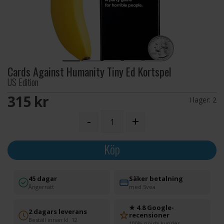
Cards Against Humanity Tiny Ed Kortspel
US Edition
315 SEK
I lager:
2
-
+
Köp
45 dagar
Säker betalning
Ångerrätt
med Svea
★ 4.8 Google-
2 dagars leverans
recensioner
Beställ innan kl. 12
100% nöjda kunder