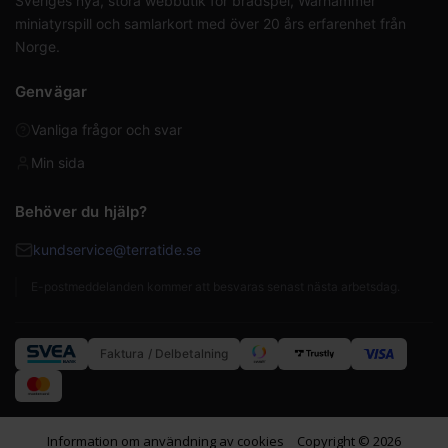
Sveriges nya, stora webbutik för brädspel, Warhammer
miniatyrspill och samlarkort med över 20 års erfarenhet från
Norge.
Genvägar
Vanliga frågor och svar
Min sida
Behöver du hjälp?
kundservice@terratide.se
E-postmeddelanden kommer att besvaras senast nästa arbetsdag.
Faktura / Delbetalning
Information om användning av cookies
Copyright © 2026