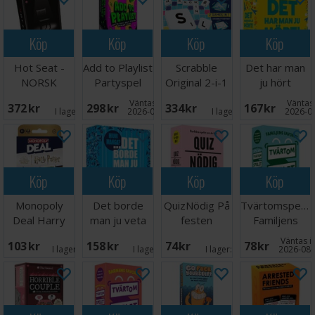
Köp
Köp
Köp
Köp
Hot Seat -
Add to Playlist
Scrabble
Det har man
NORSK
Partyspel
Original 2-i-1
ju hört
Brettspill
Partyspel
Väntas in:
Väntas 
372 SEK
298 SEK
334 SEK
167 SEK
I lager:
4
2026-08-26
I lager:
8
2026-0
Köp
Köp
Köp
Köp
Monopoly
Det borde
QuizNödig På
Tvärtomspelet
Deal Harry
man ju veta
festen
Familjens
Potter
Hur många
Partyspel
favorit
Väntas in
103 SEK
158 SEK
74 SEK
78 SEK
Kortspill
I lager:
12
I lager:
2
I lager:
2
2026-08-