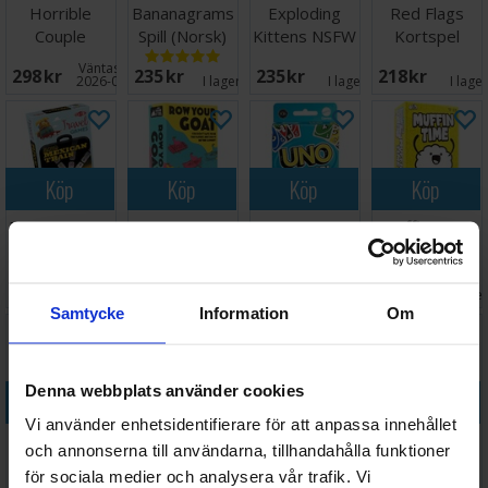
Horrible
Bananagrams
Exploding
Red Flags
Couple
Spill (Norsk)
Kittens NSFW
Kortspel
Partyspel
Edition -
Väntas in:
298 SEK
235 SEK
235 SEK
218 SEK
Engelsk
2026-09-30
I lager:
12
I lager:
5
I lage
Köp
Köp
Köp
Köp
Mexican Train
Row Your
UNO Teams
Muffin Time
Travel -
Goat Kortspel
Kortspel
Partyspel
NORSK
97 SEK
228 SEK
128 SEK
298 SEK
I lager:
13
I lager:
5
I lager:
18
I lage
Samtycke
Information
Om
Denna webbplats använder cookies
Köp
Köp
Köp
Köp
Vi använder enhetsidentifierare för att anpassa innehållet
QuizNödig Ja
Go Fuck
69 A Naughty
Stad-Land-
och annonserna till användarna, tillhandahålla funktioner
eller Nej
Yourself -
Game For
Flod Block
för sociala medier och analysera vår trafik. Vi
Partyspel
Reseversion
Couples
Partyspel