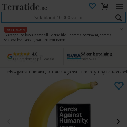
×
NYTT NAMN
Terraspel.se byter namn till
Terratide
– samma sortiment, samma
snabba leveranser, bara ett nytt namn.
4.8
Säker betalning
Snabb leverans
45 dagars ångerrätt
Läs omdömen på Google
med Svea
Direkt från lager
Enkel retur
>
Cards Against Humanity
>
Cards Against Humanity Tiny Ed Kortspel