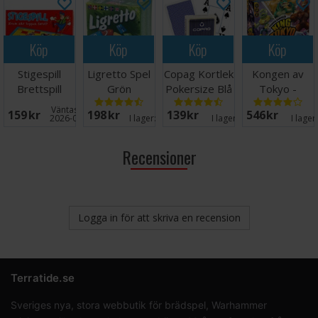
Köp
Köp
Köp
Köp
Stigespill
Ligretto Spel
Copag Kortlek
Kongen av
Brettspill
Grön
Pokersize Blå
Tokyo -
100% Plast
NORSK
Väntas in:
159 SEK
198 SEK
139 SEK
546 SEK
2026-08-27
I lager:
20+
I lager:
11
I lager
Recensioner
Logga in för att skriva en recension
Terratide.se
Sveriges nya, stora webbutik för brädspel, Warhammer