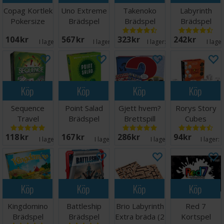
Copag Kortlek
Uno Extreme
Takenoko
Labyrinth
Pokersize
Brädspel
Brädspel
Brädspel
Röd 100%
104 SEK
567 SEK
323 SEK
242 SEK
plast
I lager:
4
I lager:
10
I lager:
20+
I lage
Köp
Köp
Köp
Köp
Sequence
Point Salad
Gjett hvem?
Rorys Story
Travel
Brädspel
Brettspill
Cubes
Brädspel -
Tärningsspel
118 SEK
167 SEK
286 SEK
94 SEK
Reseutgåva
I lager:
8
I lager:
1
I lager:
7
I lager:
Köp
Köp
Köp
Köp
Kingdomino
Battleship
Brio Labyrinth
Red 7
Brädspel
Brädspel
Extra bräda (2
Kortspel