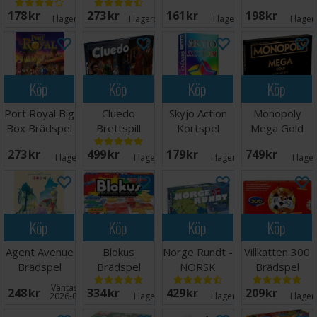
st)
178 SEK
273 SEK
161 SEK
198 SEK
I lager:
18
I lager:
20+
I lager:
3
I lager
Köp
Köp
Köp
Köp
Port Royal Big
Cluedo
Skyjo Action
Monopoly
Box Brädspel
Brettspill
Kortspel
Mega Gold
Edition -
273 SEK
499 SEK
179 SEK
749 SEK
NORSK
I lager:
2
I lager:
4
I lager:
14
I lage
Köp
Köp
Köp
Köp
Agent Avenue
Blokus
Norge Rundt -
Villkatten 300
Brädspel
Brädspel
NORSK
Brädspel
Väntas in:
248 SEK
334 SEK
429 SEK
209 SEK
2026-08-31
I lager:
9
I lager:
16
I lager