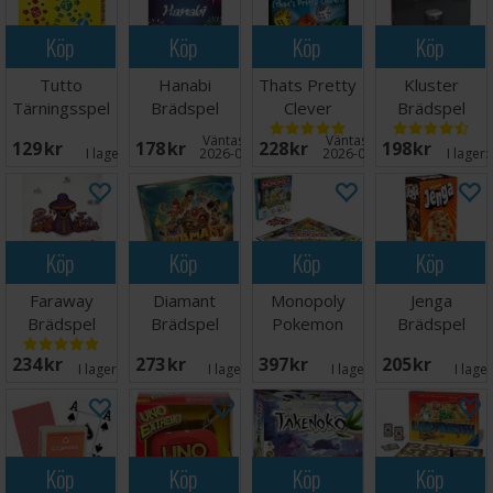
Köp
Köp
Köp
Köp
Tutto
Hanabi
Thats Pretty
Kluster
Tärningsspel
Brädspel
Clever
Brädspel
Tärningsspel
Väntas in:
Väntas in:
129 SEK
178 SEK
228 SEK
198 SEK
I lager:
4
2026-08-31
2026-09-30
I lager:
Köp
Köp
Köp
Köp
Faraway
Diamant
Monopoly
Jenga
Brädspel
Brädspel
Pokemon
Brädspel
Edition
234 SEK
273 SEK
397 SEK
205 SEK
Brettspill
I lager:
20+
I lager:
7
I lager:
1
I lage
Köp
Köp
Köp
Köp