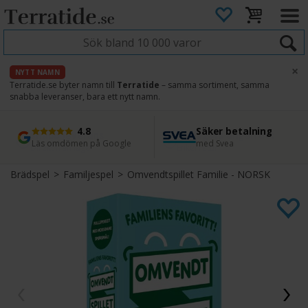
×
NYTT NAMN
Terratide.se byter namn till
Terratide
– samma sortiment, samma
snabba leveranser, bara ett nytt namn.
4.8
Säker betalning
Snabb leverans
45 dagars ångerrätt
Läs omdömen på Google
med Svea
Direkt från lager
Enkel retur
Brädspel
>
Familjespel
>
Omvendtspillet Familie - NORSK