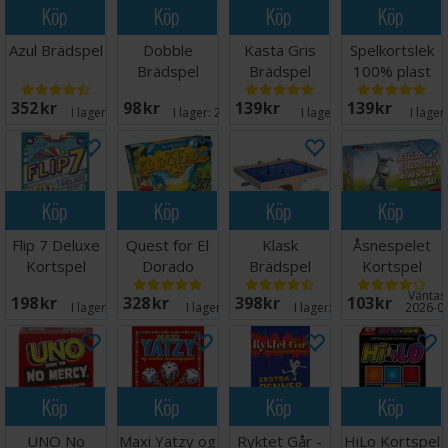
Köp
Köp
Köp
Köp
Azul Brädspel
Dobble
Kasta Gris
Spelkortslek
Brädspel
Brädspel
100% plast
352 SEK
98 SEK
139 SEK
139 SEK
I lager:
20+
I lager:
20+
I lager:
5
I lager
Köp
Köp
Köp
Köp
Flip 7 Deluxe
Quest for El
Klask
Åsnespelet
Kortspel
Dorado
Brädspel
Kortspel
Brädspel
Väntas 
198 SEK
328 SEK
398 SEK
103 SEK
I lager:
20+
I lager:
13
I lager:
20+
2026-0
Köp
Köp
Köp
Köp
UNO No
Maxi Yatzy og
Ryktet Går -
HiLo Kortspel