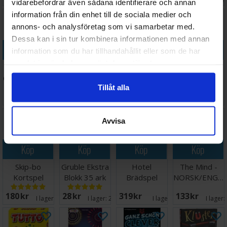
vidarebefordrar även sådana identifierare och annan
information från din enhet till de sociala medier och
annons- och analysföretag som vi samarbetar med.
Dessa kan i sin tur kombinera informationen med annan
Köp
Köp
Köp
Köp
information som du har tillhandahållit eller som de har
samlat in när du har använt deras tjänster.
Doppelt So
The Upside
Saboteur
Uno Flex
Clever - Twice
Down
Kortspel
Kortspel
Tillåt alla
as Clever
Challenge
Väntas in:
186 SEK
205 SEK
127 SEK
94 SEK
Brädspel
I lager:
1
2026-08-18
I lager:
1
I lager:
Avvisa
Köp
Köp
Köp
Köp
Skip-bo
Gruble Ekstra
Hotel
The Mind -
Kortspel
Blokk 35 ark
Brädspel
NORSK/ENGELSK
Norsk
180 SEK
28 SEK
319 SEK
133 SEK
I lager:
20+
I lager:
20+
I lager:
5
I lager: