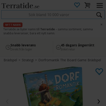
×
NYTT NAMN
Terratide.se byter namn till
Terratide
– samma sortiment, samma
snabba leveranser, bara ett nytt namn.
4.8
Säker betalning
Snabb leverans
45 dagars ångerrätt
Läs omdömen på Google
med Svea
Direkt från lager
Enkel retur
Brädspel
>
Strategi
>
Dorfromantik The Board Game Brädspel