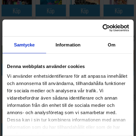
Köp
Köp
Köp
Köp
Hitster Bingo
Reef Gardens
Triggle
Timeline
Partyspel
Brädspel
Brädspel
Brädspel
Väntas in:
Väntas in
444 SEK
487 SEK
190 SEK
98 SEK
I lager:
20+
2026-08-27
I lager:
7
2026-08-
Samtycke
Information
Om
Denna webbplats använder cookies
Köp
Köp
Köp
Köp
Vi använder enhetsidentifierare för att anpassa innehållet
Freaky Frogs
Match of the
Allegra
Mindbug
och annonserna till användarna, tillhandahålla funktioner
from
Century
Kortspel
Beyond
för sociala medier och analysera vår trafik. Vi
Outaspace
Brädspel
Evolution
Väntas 
249 SEK
377 SEK
98 SEK
218 SEK
vidarebefordrar även sådana identifierare och annan
Brädspel
Kortspel
I lager:
2
I lager:
2
I lager:
11
2026-0
information från din enhet till de sociala medier och
annons- och analysföretag som vi samarbetar med.
Dessa kan i sin tur kombinera informationen med annan
information som du har tillhandahållit eller som de har
Köp
Köp
Köp
Köp
samlat in när du har använt deras tjänster.