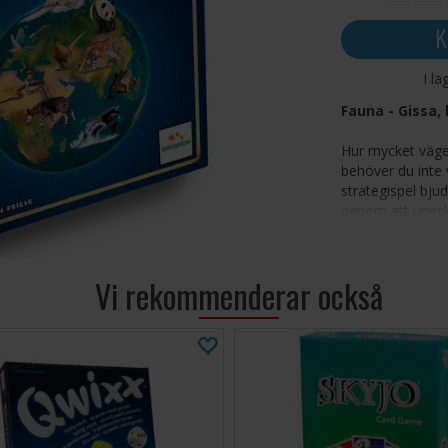
K
I la
Fauna - Gissa, 
Hur mycket väger
behöver du inte v
strategispel bju
genom att uppska
över 360 djur, f
oändlig variation
Vi rekommenderar också
360 unika
sig mer om
Gissa uta
rätt svar
Strategis
skalan är 
Risk kont
osäkra - o