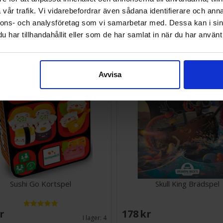
vår trafik. Vi vidarebefordrar även sådana identifierare och anna
SEK
277 SEK
nnons- och analysföretag som vi samarbetar med. Dessa kan i sin
I lager:
20+
har tillhandahållit eller som de har samlat in när du har använt 
Avvisa
Sushi Go Kortspel
Skull King Brädspel
SEK
178 SEK
I lager:
4