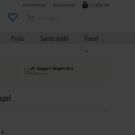
Presentkort
Kundcenter
LOGGA IN
Prylar
Samlarobjekt
Pussel
×
45 dagars ångerrätt
Enkel retur
spel
EK
+