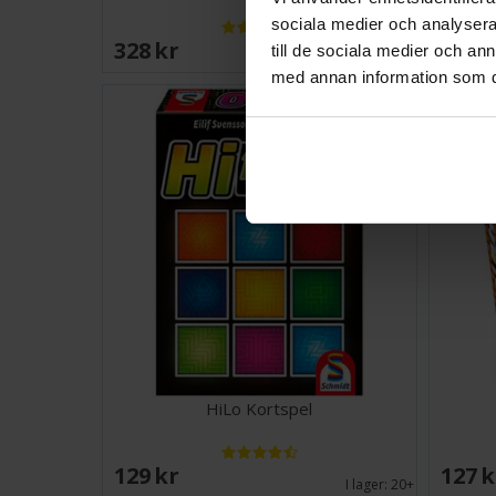
sociala medier och analysera 
328 SEK
398 
till de sociala medier och a
I lager:
14
med annan information som du 
HiLo Kortspel
129 SEK
127 
I lager:
20+