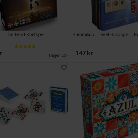
The Mind Kortspel
Rummikub Travel Brädspel - 
SEK
147 SEK
I lager:
20+