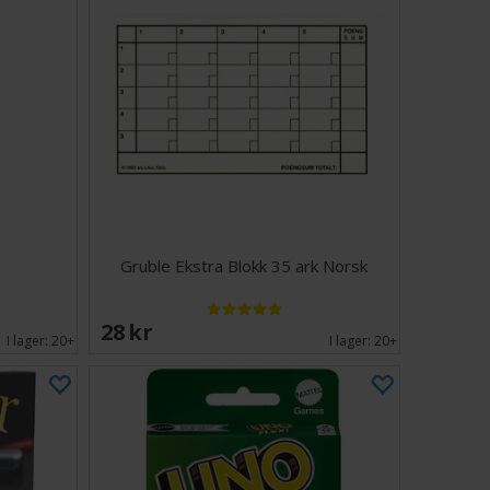
Gruble Ekstra Blokk 35 ark Norsk
28 SEK
I lager:
20+
I lager:
20+