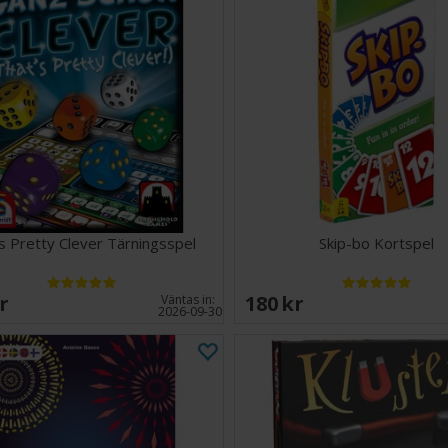
s Pretty Clever Tärningsspel
Skip-bo Kortspel
SEK
180 SEK
Väntas in:
2026-09-30