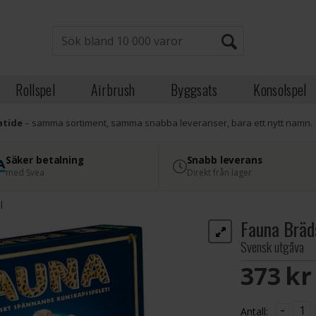
Rollspel
Airbrush
Byggsats
Konsolspel
atide
– samma sortiment, samma snabba leveranser, bara ett nytt namn.
Säker betalning
Snabb leverans
med Svea
Direkt från lager
l
Fauna Bräd
Svensk utgåva
373 S
-
Antall: