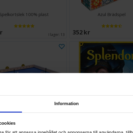
Spelkortslek 100% plast
Azul Brädspel
SEK
352 SEK
I lager:
13
Information
cookies
Klask Brädspel
Splendor Brädspel
e för att anpassa innehållet och annonserna till användarna, tillh