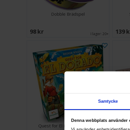
Dobble Brädspel
98 SEK
139 
I lager:
20+
Samtycke
Denna webbplats använder 
Quest for El Dorado Brädspel
Vi använder enhetsidentifierar