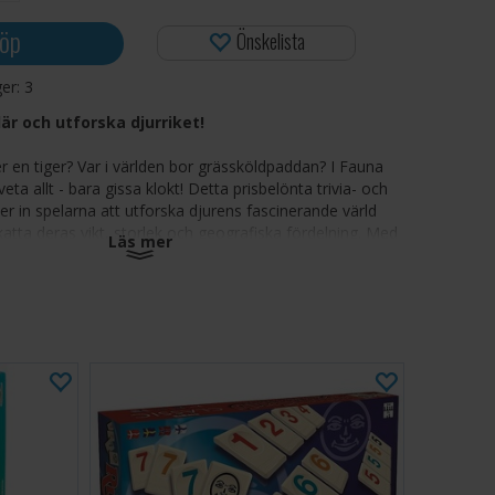
öp
Önskelista
ger:
3
lär och utforska djurriket!
 en tiger? Var i världen bor grässköldpaddan? I Fauna
eta allt - bara gissa klokt! Detta prisbelönta trivia- och
der in spelarna att utforska djurens fascinerande värld
tta deras vikt, storlek och geografiska fördelning. Med
Läs mer
rån de mest välkända till de mest bisarra, erbjuder Fauna
 och upptäckter i varje spel.
 djur:
En global samling av varelser att gissa och lära
, från tigrar till trädgrodor
n stress:
Tjäna poäng för att gissa rätt eller vara nära
k placering:
Välj klokt - när en plats på kartan eller
upptagen är den inte längre tillgänglig
ra belöning:
Satsa stort eller ta det säkra före det
m du går för långt kan det kosta dig framtida gissningar