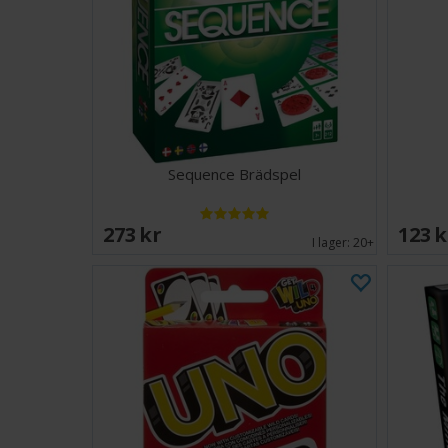
Sequence Brädspel
273 SEK
123 
I lager:
20+