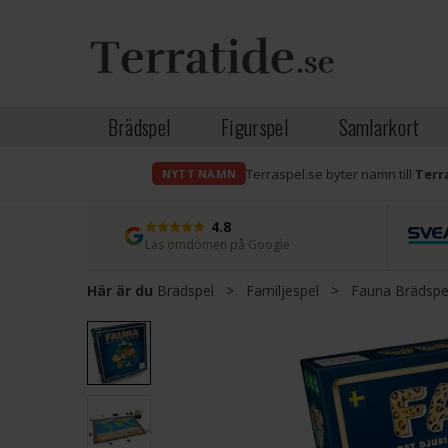
Brädspel
Figurspel
Samlarkort
Terraspel.se byter namn till
Terr
NYTT NAMN
4.8
Läs omdömen på Google
Här är du
Brädspel
>
Familjespel
>
Fauna Brädspe