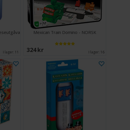
Reseutgåva
Mexican Train Domino - NORSK
324 SEK
I lager:
11
I lager:
16