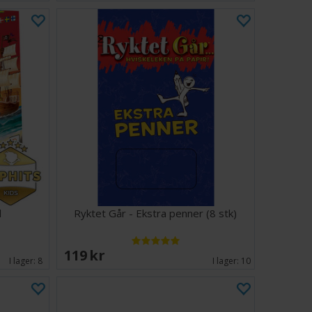
l
Ryktet Går - Ekstra penner (8 stk)
119 SEK
I lager:
8
I lager:
10