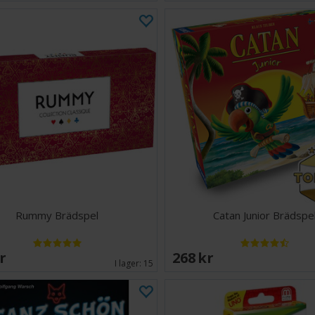
Rummy Brädspel
Catan Junior Brädspe
SEK
268 SEK
I lager:
15