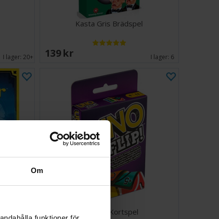
Kasta Gris Brädspel
139 SEK
I lager:
20+
I lager:
6
Om
Uno Flip Kortspel
andahålla funktioner för