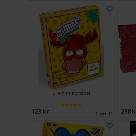
6 Nimmt Kortspel
123 SEK
238 
I lager:
12