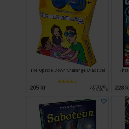
The Upside Down Challenge Brädspel
That
205 SEK
228 
Väntas in:
2026-08-18