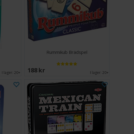
och roligt:
Perfekt för familjer, trivia-älskare och
lla åldrar
nde spel, vackra illustrationer och ett stort antal djur
Fauna mer än bara en frågesport - det är en resa genom
da, en kvalificerad gissning i taget.
6
Rummikub Brädspel
inuter
188 SEK
I lager:
20+
I lager:
20+