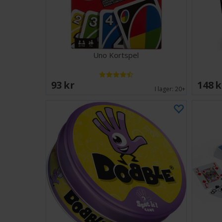
Uno Kortspel
93 SEK
148 
I lager:
20+