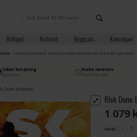
Rollspel
Airbrush
Byggsats
Konsolspel
atide
– samma sortiment, samma snabba leveranser, bara ett nytt namn.
Säker betalning
Snabb leverans
med Svea
Direkt från lager
sk Dune Brädspel
Risk Dune 
1 079 
-
Antall: