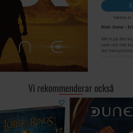
K
Väntas in
Risk: Dune - Er
Kliv in på den k
svek och öde koll
det hänsynslösa 
mest vitala plan
och kritiska bes
avgöra imperiets
Risk med
Vi rekommenderar också
och spänn
Två rival
Fremen-re
Asymmetr
triumf, vi
Ikonisk m
kryddorna
Strategis