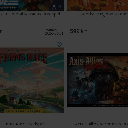
I JOE Special Missions Brädspel
Meerkat Kingdoms Bräd
SEK
599 SEK
Väntas in:
2026-08-31
Farms Race Brädspel
Axis & Allies & Zombies Br