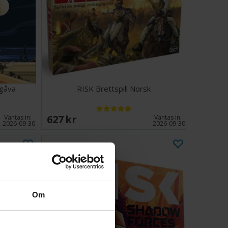
 skiftar kontroll och momentum
 måste för alla som gillar taktisk erövring och den
an om Dune. Har du visionen och strategin för att styra
 galaxen?
4
ter
tgåva
RISK Brettspill Norsk
627 SEK
Väntas in:
Väntas in:
2026-09-30
2026-09-30
Om