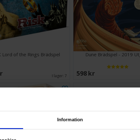
ögonblick
Risk: Dune är ett
legendariska sag
kryddorna - och
Antal spelare: 2-
ålder: 10+
Speltid: 60 minu
 Lord of the Rings Brädspel
Dune Brädspel - 2019 U
Språk: Engelska
SEK
598 SEK
I lager:
7
Information