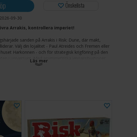
öp
Önskelista
2026-09-30
övra Arrakis, kontrollera imperiet!
rigshärjade sanden på Arrakis i Risk: Dune, där makt,
iderar. Välj din lojalitet - Paul Atreides och Fremen eller
huset Harkonnen - och för strategisk krigföring på den
eten i universum. Med asymmetriska vinnarsituationer
Läs mer
lutspunkter kan varje drag vända slagets gång och
 framtid.
 Dune-tema:
Klassiskt Risk-spel med den rika historien
ingen i Dune-universumet
iserande fraktioner:
Kämpa som House Atreides och
bellerna eller House Harkonnen med stöd av imperiet
iska segervillkor:
Varje sida har en unik väg till
lket ger djup och omspelbarhet
iljö:
Strid i det hårda ökenlandskapet på Arrakis,
s hemvist
k krigföring:
Anpassa din taktik när avgörande