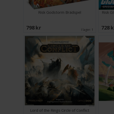
Risk Godstorm Brädspel
Risk G
798 SEK
728 
I lager:
1
Lord of the Rings Circle of Conflict