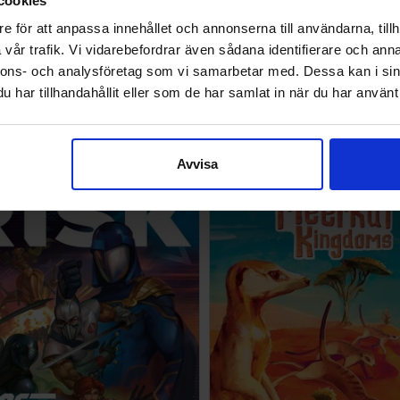
cookies
e för att anpassa innehållet och annonserna till användarna, tillh
vår trafik. Vi vidarebefordrar även sådana identifierare och anna
nnons- och analysföretag som vi samarbetar med. Dessa kan i sin
har tillhandahållit eller som de har samlat in när du har använt 
Galactic Cruise Brädspel
Fallout Power Play Bräd
 SEK
278 SEK
Väntas in:
2026-08-27
Avvisa