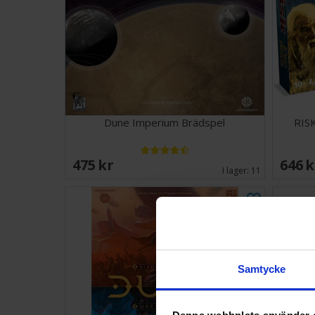
Dune Imperium Brädspel
RISK
475 SEK
646 
I lager:
11
Samtycke