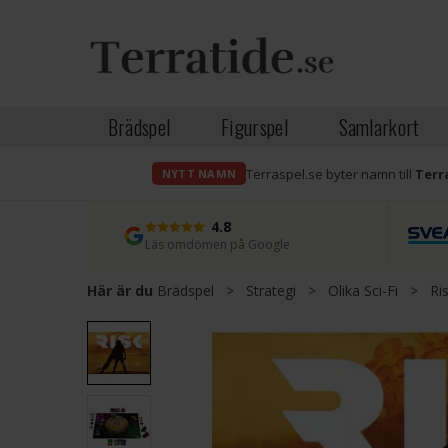
Brädspel
Figurspel
Samlarkort
Terraspel.se byter namn till
Terr
NYTT NAMN
4.8
Läs omdömen på Google
Här är du
Brädspel
>
Strategi
>
Olika Sci-Fi
>
Ri