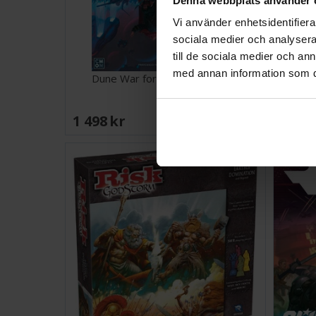
Denna webbplats använder 
Vi använder enhetsidentifierar
sociala medier och analysera 
till de sociala medier och a
med annan information som du 
Dune War for Arrakis Brädspel
1 498 SEK
1 148
I lager:
3