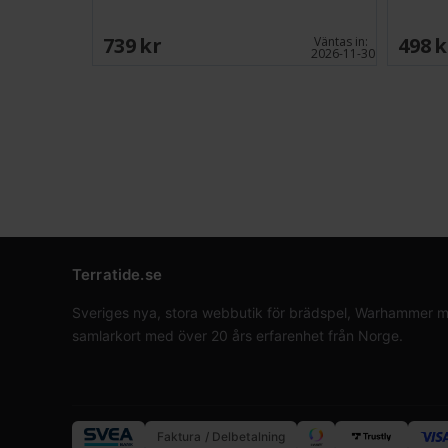
739 SEK
498 
Väntas in:
2026-11-30
Terratide.se
Sveriges nya, stora webbutik för brädspel, Warhammer min
samlarkort med över 20 års erfarenhet från Norge.
Faktura / Delbetalning