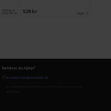
528 SEK
Väntas in:
2026-09-30
I lager:
2
Behöver du hjälp?
kundservice@terratide.se
E-postmeddelanden kommer att besvaras senast nästa
arbetsdag.