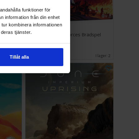
andahålla funktioner för
n information från din enhet
 tur kombinera informationen
deras tjänster.
spel
Risk Shadow Forces Brädspel
798 SEK
I lager:
4
I lager:
2
Tillåt alla