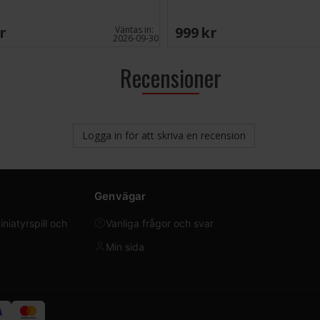
SEK
999 SEK
Väntas in:
2026-09-30
Recensioner
Logga in för att skriva en recension
Genvägar
iatyrspill och
Vanliga frågor och svar
Min sida