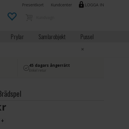
Presentkort
Kundcenter
LOGGA IN
Prylar
Samlarobjekt
Pussel
×
45 dagars ångerrätt
Enkel retur
Brädspel
SEK
+