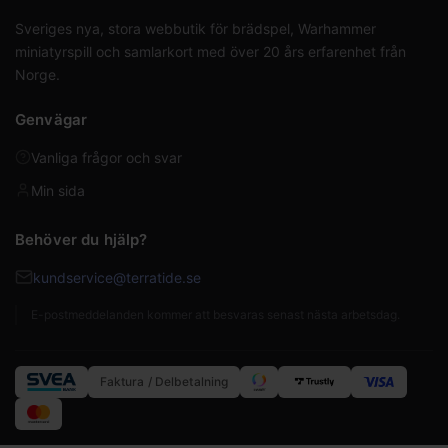
Sveriges nya, stora webbutik för brädspel, Warhammer
miniatyrspill och samlarkort med över 20 års erfarenhet från
Norge.
Genvägar
Vanliga frågor och svar
Min sida
Behöver du hjälp?
kundservice@terratide.se
E-postmeddelanden kommer att besvaras senast nästa arbetsdag.
Faktura / Delbetalning