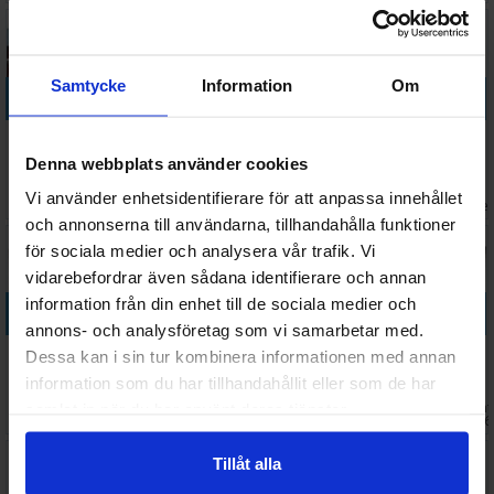
Samtycke
Information
Om
Köp
Köp
Köp
Köp
Axis & Allies
Undaunted
Axis & Allies
Undaunted
Battle of the
Stalingrad
WWI 1914
Battle of
Denna webbplats använder cookies
Bulge
Brädspel
Brädspel
Britain
Vi använder enhetsidentifierare för att anpassa innehållet
1 079 SEK
948 SEK
1 148 SEK
498 SEK
Brädspel
I lager:
1
I lager:
2
I lager:
2
I lage
och annonserna till användarna, tillhandahålla funktioner
för sociala medier och analysera vår trafik. Vi
vidarebefordrar även sådana identifierare och annan
information från din enhet till de sociala medier och
Köp
Köp
Köp
Köp
annons- och analysföretag som vi samarbetar med.
Axis & Allies
Axis & Allies
Western
Axis & Allies
Dessa kan i sin tur kombinera informationen med annan
Anniversary
Stalingrad
Campaigns
Pacific 1940
information som du har tillhandahållit eller som de har
Ed Brädspel
Brädspel
Brädspel
Brädspel
Väntas in:
Väntas in:
Vänta
samlat in när du har använt deras tjänster.
1 298 SEK
898 SEK
448 SEK
1 117 SEK
2026-09-30
I lager:
5
2026-08-27
2026
Tillåt alla