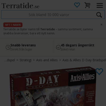
×
NYTT NAMN
Terratide.se byter namn till
Terratide
– samma sortiment, samma
snabba leveranser, bara ett nytt namn.
4.8
Säker betalning
Snabb leverans
45 dagars ångerrätt
Läs omdömen på Google
med Svea
Direkt från lager
Enkel retur
Brädspel
>
Strategi
>
Axis and Allies
>
Axis & Allies D Day Brädspel