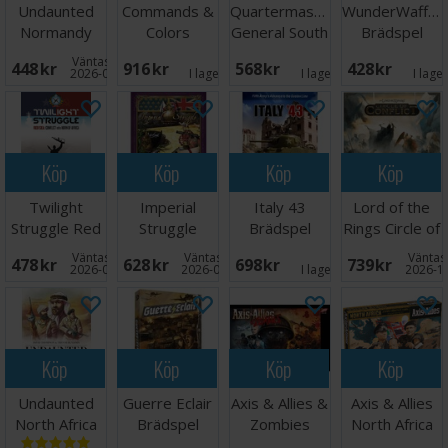
Undaunted
Commands &
Quartermaster
WunderWaffen
Normandy
Colors
General South
Brädspel
Brädspel
Medieval
Front
Väntas in:
448 SEK
916 SEK
568 SEK
428 SEK
Brädspel
2026-09-07
I lager:
1
I lager:
2
I lage
Köp
Köp
Köp
Köp
Twilight
Imperial
Italy 43
Lord of the
Struggle Red
Struggle
Brädspel
Rings Circle of
Sea Brädspel
Brädspel
Conflict
Väntas in:
Väntas in:
Väntas 
478 SEK
628 SEK
698 SEK
739 SEK
2026-09-30
2026-09-30
I lager:
2
2026-1
Köp
Köp
Köp
Köp
Undaunted
Guerre Eclair
Axis & Allies &
Axis & Allies
North Africa
Brädspel
Zombies
North Africa
Brädspel
Brädspel
Brädspel