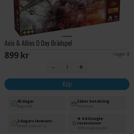
Axis & Allies D Day Brädspel
899 SEK
I lager:
8
-
+
Köp
45 dagar
Säker betalning
Ångerrätt
med Svea
★ 4.8 Google-
2 dagars leverans
recensioner
Beställ innan kl. 12
100% nöjda kunder