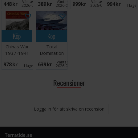
Väntas in:
Väntas in:
Väntas in:
448 SEK
389 SEK
999 SEK
994 SEK
2026-08-15
2026-09-30
2026-09-30
I lage
Köp
Köp
Chinas War
Total
1937-1941
Domination
Brädspel
Brädspel
Väntas in:
978 SEK
639 SEK
I lager:
1
2026-08-31
Recensioner
Logga in för att skriva en recension
Terratide.se