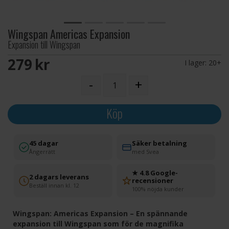
Wingspan Americas Expansion
Expansion till Wingspan
279 SEK
I lager:
20+
-
+
Köp
45 dagar
Säker betalning
Ångerrätt
med Svea
★ 4.8 Google-
2 dagars leverans
recensioner
Beställ innan kl. 12
100% nöjda kunder
Wingspan: Americas Expansion – En spännande
expansion till Wingspan som för de magnifika