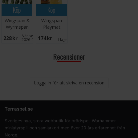
Köp
Köp
Wingspan &
Wingspan
Wyrmspan
Playmat
Stone Eggs
Väntas in:
228 SEK
174 SEK
2026-09-30
I lager:
9
Recensioner
Logga in för att skriva en recension
Terraspel.se
Sveriges nya, stora webbutik för brädspel, Warhammer
miniatyrspill och samlarkort med över 20 års erfarenhet från
Norge.