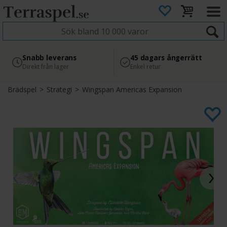
4.8
Säker betalning
Snabb leverans
45 dagars ångerrätt
Läs omdömen på Google
med Svea
Direkt från lager
Enkel retur
Brädspel
>
Strategi
>
Wingspan Americas Expansion