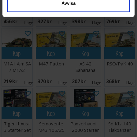
Avvisa
Leopard 2
Russian
Sd Kfz 10/4
Leopard 2 A6
A6M+
Medium Tank
with FlaK 30
Tank
T-55
and crew
UKRAINE
456 SEK
327 SEK
398 SEK
769 SEK
I lager:
1
I lager:
1
I lager:
2
I lage
Köp
Köp
Köp
Köp
M1A1 Aim SA
M47 Patton
AS 42
RSO/PaK 40
/ M1A2
Sahariana
Abrams
219 SEK
370 SEK
207 SEK
368 SEK
I lager:
2
I lager:
2
I lager:
2
I lage
Köp
Köp
Köp
Köp
Tiger II Ausf.
Semovente
Panzerhaubitzen
Sd Kfz 140
B Starter Set
M43 105/25
2000 Starter
Flakpanzer
Bassotto
Set
38t Gepard