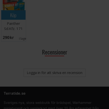
Köp
Panther
Sd.Kfz. 171
Ausf.A Starter
290 SEK
Set
I lager:
1
Recensioner
Logga in för att skriva en recension
Terratide.se
Sveriges nya, stora webbutik för brädspel, Warhammer
miniatyrspill och samlarkort med över 20 års erfarenhet från