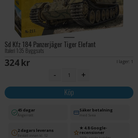
Sd Kfz 184 Panzerjäger Tiger Elefant
Italeri 1:35 Byggsats
324 SEK
I lager:
1
-
+
Köp
45 dagar
Säker betalning
Ångerrätt
med Svea
★ 4.8 Google-
2 dagars leverans
recensioner
Beställ innan kl. 12
100% nöjda kunder