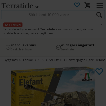
×
NYTT NAMN
Terratide.se byter namn till
Terratide
– samma sortiment, samma
snabba leveranser, bara ett nytt namn.
4.8
Säker betalning
Snabb leverans
45 dagars ångerrätt
Läs omdömen på Google
med Svea
Direkt från lager
Enkel retur
Byggsats
>
Tankar
>
1:35
>
Sd Kfz 184 Panzerjäger Tiger Elefant