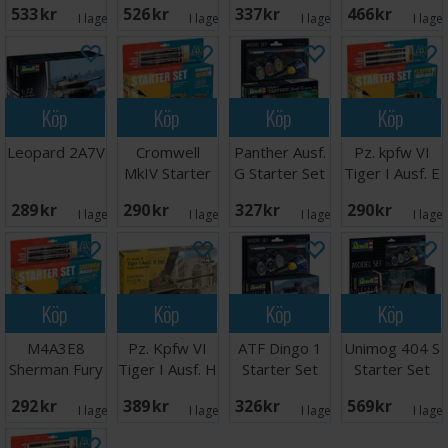
533 SEK
526 SEK
337 SEK
466 SEK
I lager:
2
I lager:
1
I lager:
1
I lage
Köp
Köp
Köp
Köp
Leopard 2A7V
Cromwell
Panther Ausf.
Pz. kpfw VI
MkIV Starter
G Starter Set
Tiger I Ausf. E
Set
Starter Set
289 SEK
290 SEK
327 SEK
290 SEK
I lager:
2
I lager:
1
I lager:
1
I lage
Köp
Köp
Köp
Köp
M4A3E8
Pz. Kpfw VI
ATF Dingo 1
Unimog 404 S
Sherman Fury
Tiger I Ausf. H
Starter Set
Starter Set
Starter Set
(tp)
292 SEK
389 SEK
326 SEK
569 SEK
I lager:
1
I lager:
1
I lager:
2
I lage