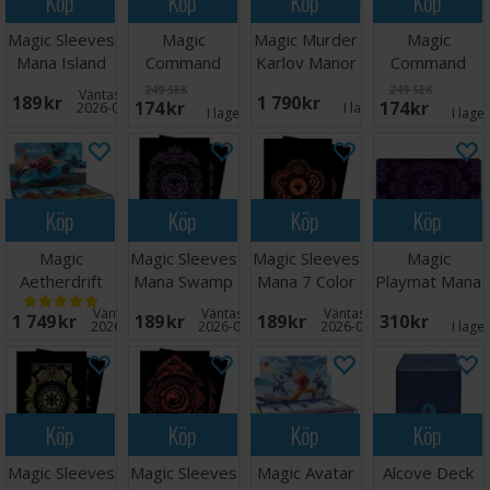
Köp
Köp
Köp
Köp
Magic Sleeves
Magic
Magic Murder
Magic
Mana Island
Command
Karlov Manor
Command
100 st
Zone Tray -
Play Display
Zone Tray -
249 SEK
249 SEK
Väntas in:
189 SEK
1 790 SEK
174 SEK
174 SEK
Plains
Mountain
2026-09-30
I lager:
2
I lager:
2
I lage
Köp
Köp
Köp
Köp
Magic
Magic Sleeves
Magic Sleeves
Magic
Aetherdrift
Mana Swamp
Mana 7 Color
Playmat Mana
Play Display
100 st
Wheel 100 st
Swamp
Väntas in:
Väntas in:
Väntas in:
1 749 SEK
189 SEK
189 SEK
310 SEK
2026-08-08
2026-09-30
2026-09-30
I lage
Köp
Köp
Köp
Köp
Magic Sleeves
Magic Sleeves
Magic Avatar
Alcove Deck