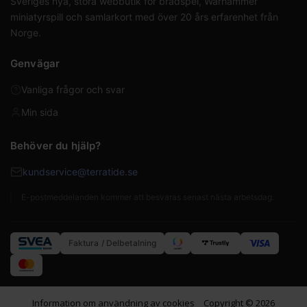
Sveriges nya, stora webbutik för brädspel, Warhammer
miniatyrspill och samlarkort med över 20 års erfarenhet från
Norge.
Genvägar
Vanliga frågor och svar
Min sida
Behöver du hjälp?
kundservice@terratide.se
E-postmeddelanden kommer att besvaras senast nästa arbetsdag.
Faktura / Delbetalning
Information om användning av cookies
Copyright © 2026