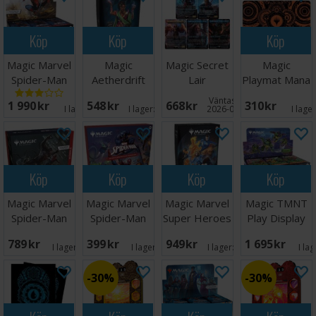
Köp
Köp
Köp
Magic Marvel
Magic
Magic Secret
Magic
Spider-Man
Aetherdrift
Lair
Playmat Mana
Play Display
Commander
Playstation
7 Color Wheel
Väntas in:
1 990 SEK
548 SEK
668 SEK
310 SEK
Deck #1
God of War
I lager:
4
I lager:
20+
2026-08-27
I lage
Köp
Köp
Köp
Köp
Magic Marvel
Magic Marvel
Magic Marvel
Magic TMNT
Spider-Man
Spider-Man
Super Heroes
Play Display
Bundle
Scene Box
Commander
789 SEK
399 SEK
949 SEK
1 695 SEK
#3
I lager:
18
I lager:
11
I lager:
20+
I la
30%
30%