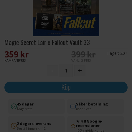
Magic Secret Lair x Fallout Vault 33
359 SEK
399 SEK
I lager:
20+
KAMPANJPRIS
VANLIG PRIS
-
+
Köp
45 dagar
Säker betalning
Ångerrätt
med Svea
★ 4.8 Google-
2 dagars leverans
recensioner
Beställ innan kl. 12
100% nöjda kunder