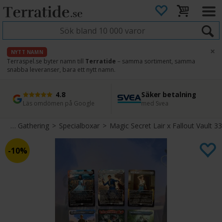
×
NYTT NAMN
Terraspel.se byter namn till
Terratide
– samma sortiment, samma
snabba leveranser, bara ett nytt namn.
4.8
Säker betalning
Snabb leverans
45 dagars ångerrätt
Läs omdömen på Google
med Svea
Direkt från lager
Enkel retur
Magic The Gathering
>
Specialboxar
>
Magic Secret Lair x Fallout Vault 33
10%