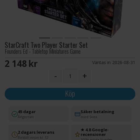
StarCraft Two Player Starter Set
Founders Ed - Tabletop Miniatures Game
2 148 SEK
Väntas in
2026-08-31
-
+
Köp
45 dagar
Säker betalning
Ångerrätt
med Svea
★ 4.8 Google-
2 dagars leverans
recensioner
Beställ innan kl. 12
100% nöjda kunder