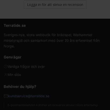
Logga in för att skriva en recension
Terratide.se
Sveriges nya, stora webbutik för brädspel, Warhammer
miniatyrspill och samlarkort med över 20 års erfarenhet från
Norge.
Genvägar
Vanliga frågor och svar
Min sida
Behöver du hjälp?
kundservice@terratide.se
E-postmeddelanden kommer att besvaras senast nästa arbetsdag.