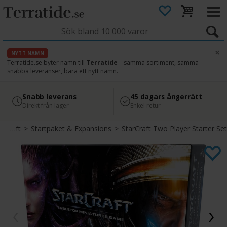
×
NYTT NAMN
Terratide.se byter namn till
Terratide
– samma sortiment, samma
snabba leveranser, bara ett nytt namn.
4.8
Säker betalning
Snabb leverans
45 dagars ångerrätt
Läs omdömen på Google
med Svea
Direkt från lager
Enkel retur
StarCraft
>
Startpaket & Expansions
>
StarCraft Two Player Starter Set