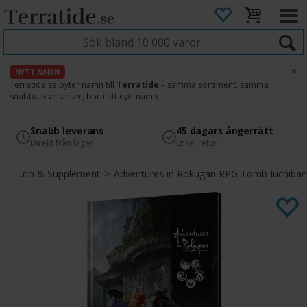
×
NYTT NAMN
Terratide.se byter namn till
Terratide
– samma sortiment, samma
snabba leveranser, bara ett nytt namn.
4.8
Säker betalning
Snabb leverans
45 dagars ångerrätt
Läs omdömen på Google
med Svea
Direkt från lager
Enkel retur
Scenario & Supplement
>
Adventures in Rokugan RPG Tomb Iuchiban