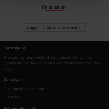
Antal sidor: Omslag:
Recensioner
Inbundet
Språk: Engelska
Logga in för att skriva en recension
Terratide.se
Sveriges nya, stora webbutik för brädspel, Warhammer
miniatyrspill och samlarkort med över 20 års erfarenhet från
Norge.
Genvägar
Vanliga frågor och svar
Min sida
Behöver du hjälp?