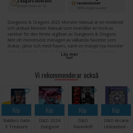
2 dagars leverans
recensioner
Beställ innan kl. 12
100% nöjda kunder
Dungeons & Dragons 2025 Monster Manual är en reviderad
och utökad Monster Manual som innehåller en hord av
varelser för den femte utgåvan av Dungeons & Dragons.
Möt ett monstruöst menageri av välkända favoriter som
drakar, jättar och mind flayers, samt en mängd nya monster
som Arch Witch, Blob of Destruction och Vampire Night
Läs mer
Carrier.
Fyll dina världar och äventyr med de hundratals monster som
Vi rekommenderar också
ingår och låt berättelserna, illustrationerna och de
lättanvända statistikblocken ge bränsle till dina D&D-äventyr i
många år framöver.
Monsterhandboken Dungeons & Dragons 2025
innehåller:
Köp
Köp
Köp
Köp
Den största D&D-monstermanualen någonsin, med
över 500 monster totalt och över 75 helt nya monster
Baldurs Gate
D&D 2024
D&D
D&D Arcana
att välja mellan.
3 Treasure
Dungeon
Ravenloft
Unleashed -
9 skräckinjagande nya rovdjur för spel på högre nivåer,
Pack - 1 st
Masters
Gameplay
ALT COVER