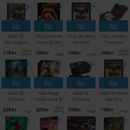
Köp
Köp
Köp
Köp
D&D 5E
D&D Eberron
D&D 5E West
D&D Fizbans
Mycologists
Forge of the
Marches
Treasure
Primer
Artificer LE
Game Master
Mystery Dice
Väntas in:
Väntas 
578 SEK
298 SEK
198 SEK
298 SEK
Workbook
Box
2026-09-07
I lager:
3
I lager:
8
2026-0
Köp
Köp
Köp
Köp
D&D 5E
D&D Magic
D&D 5E
D&D 5E West
Crooked
Items Rare &
Crooked
Marches
Moon
Very Rare
Moon Tarot
Campaign
Väntas in:
628 SEK
429 SEK
598 SEK
198 SEK
Rulebook
Deck & Bag
Playstyle
I lager:
4
2026-08-31
I lager:
1
I lage