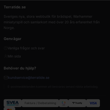
Terratide.se
Sveriges nya, stora webbutik för brädspel, Warhammer
miniatyrspill och samlarkort med över 20 års erfarenhet från
Norge.
Genvägar
Vanliga frågor och svar
Min sida
Behöver du hjälp?
kundservice@terratide.se
E-postmeddelanden kommer att besvaras senast nästa arbetsdag.
Faktura / Delbetalning