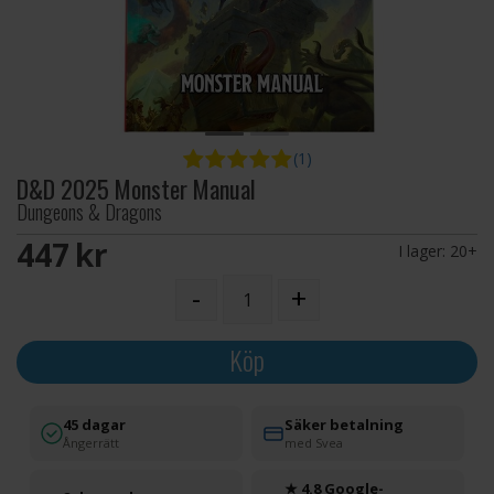
(1)
D&D 2025 Monster Manual
Dungeons & Dragons
447 SEK
I lager:
20+
-
+
Köp
45 dagar
Säker betalning
Ångerrätt
med Svea
★ 4.8 Google-