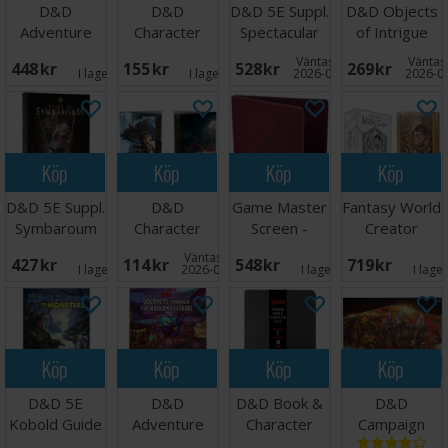
D&D
D&D
D&D 5E Suppl.
D&D Objects
Adventure
Character
Spectacular
of Intrigue
Journey
Class Folio
Settlements
Underground
Väntas in:
Väntas 
448 SEK
155 SEK
528 SEK
269 SEK
Radiant
Warlock
Deck
I lager:
1
I lager:
2
2026-09-30
2026-0
Citadel LE
Köp
Köp
Köp
Köp
D&D 5E Suppl.
D&D
Game Master
Fantasy World
Symbaroum
Character
Screen -
Creator
Players Guide
Class Folio
Blood Red
Masters
Väntas in:
427 SEK
114 SEK
548 SEK
719 SEK
Barbarian
Screen
I lager:
2
2026-09-30
I lager:
1
I lage
Köp
Köp
Köp
Köp
D&D 5E
D&D
D&D Book &
D&D
Kobold Guide
Adventure
Character
Campaign
to Monsters
Journey
Folio Premium
Case