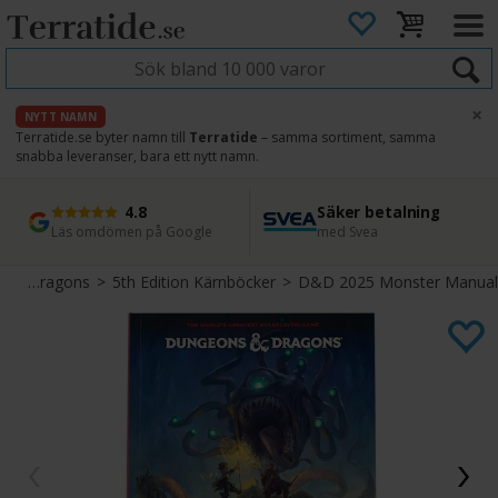
×
NYTT NAMN
Terratide.se byter namn till
Terratide
– samma sortiment, samma
snabba leveranser, bara ett nytt namn.
4.8
Säker betalning
Snabb leverans
45 dagars ångerrätt
Läs omdömen på Google
med Svea
Direkt från lager
Enkel retur
Dungeons & Dragons
>
5th Edition Kärnböcker
>
D&D 2025 Monster Manual