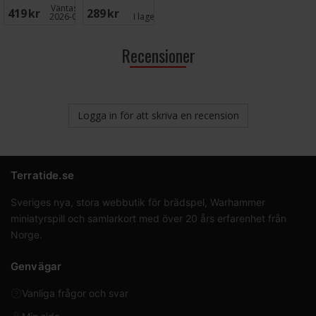
Hogwarts
- DANSK
Väntas in:
419 SEK
289 SEK
2026-08-15
I lager:
2
Recensioner
Logga in för att skriva en recension
Terratide.se
Sveriges nya, stora webbutik för brädspel, Warhammer
miniatyrspill och samlarkort med över 20 års erfarenhet från
Norge.
Genvägar
Vanliga frågor och svar