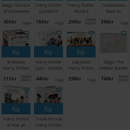
Magic Secrets
Harry Potter
Harry Potter
Codenames
of Strixhaven
Quidditch
Wizard
Back to
Eerie
Champions
Challenge
Hogwarts
Väntas in:
459 SEK
169 SEK
299 SEK
398 SEK
PS5
Brädspel
Ordspel
I lager:
10
I lager:
2
2026-08-15
I lage
Köp
Köp
Köp
Brainbox
Harry Potter
Labyrinth
Magic The
Harry Potter
Quiz - DANSK
Harry Potter
Hobbit Bundle
- DANSK
Brädspel
Väntas in:
Väntas 
213 SEK
440 SEK
298 SEK
749 SEK
2026-08-15
I lager:
2
I lager:
5
2026-0
Köp
Köp
Harry Potter
Trivial Pursuit
A Year at
Harry Potter