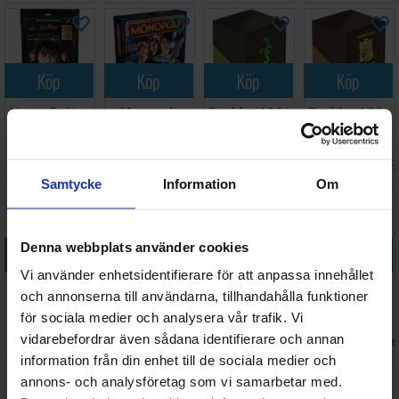
Köp
Köp
Köp
Köp
Harry Potter
Monopoly
Boulder 100+
Boulder 100+
Together
Harry Potter
Harry Potter
Harry Potter
Contact
Brettspill
Slytherin
Hufflepuff
138 SEK
889 SEK
148 SEK
148 SEK
Starter
I lager:
19
I lager:
7
I lager:
18
I lager:
Samtycke
Information
Om
Denna webbplats använder cookies
Köp
Köp
Köp
Köp
Vi använder enhetsidentifierare för att anpassa innehållet
Harry Potter
Harry Potter
Boulder 100+
Monopoly
och annonserna till användarna, tillhandahålla funktioner
Hogwarts
Talking
Harry Potter
Deal Harry
för sociala medier och analysera vår trafik. Vi
Battle Dark
Sorting Hat -
Gryffindor
Potter
Väntas in:
Väntas in:
300 SEK
1 058 SEK
148 SEK
103 SEK
vidarebefordrar även sådana identifierare och annan
Arts
41cm
Kortspill
2026-09-30
2026-08-27
I lager:
20+
I lager
information från din enhet till de sociala medier och
annons- och analysföretag som vi samarbetar med.