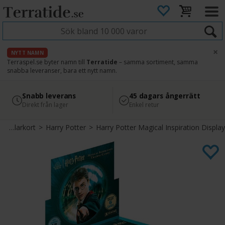
×
NYTT NAMN
Terraspel.se byter namn till
Terratide
– samma sortiment, samma
snabba leveranser, bara ett nytt namn.
4.8
Säker betalning
Snabb leverans
45 dagars ångerrätt
Läs omdömen på Google
med Svea
Direkt från lager
Enkel retur
Samlarkort
>
Harry Potter
>
Harry Potter Magical Inspiration Display