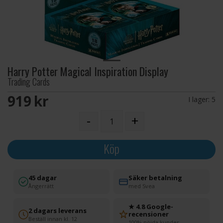
Harry Potter Magical Inspiration Display
Trading Cards
919 SEK
I lager:
5
-
+
Köp
45 dagar
Säker betalning
Ångerrätt
med Svea
★ 4.8 Google-
2 dagars leverans
recensioner
Beställ innan kl. 12
100% nöjda kunder