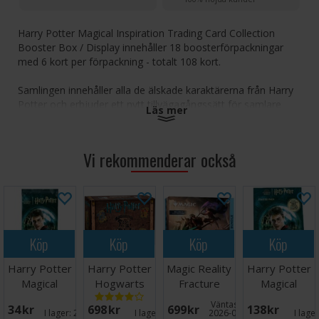
Harry Potter Magical Inspiration Trading Card Collection
Booster Box / Display innehåller 18 boosterförpackningar
med 6 kort per förpackning - totalt 108 kort.
Samlingen innehåller alla de älskade karaktärerna från Harry
Potter och erbjuder ett nytt tillvägagångssätt för samlare
Läs mer
med inspirerande kort att samla varje dag! Denna exklusiva
samling av högsta kvalitet innehåller 628 kort att samla på,
inklusive paralleller och sällsynta motiv.
Vi rekommenderar också
Utgivningsdatum: september 2024
Köp
Köp
Köp
Köp
Harry Potter
Harry Potter
Magic Reality
Harry Potter
Magical
Hogwarts
Fracture
Magical
Inspiration
Battle
Bundle
Inspiration
Väntas in:
34 SEK
698 SEK
699 SEK
138 SEK
Booster
Brädspel
Starter
I lager:
20+
I lager:
5
2026-09-24
I lage