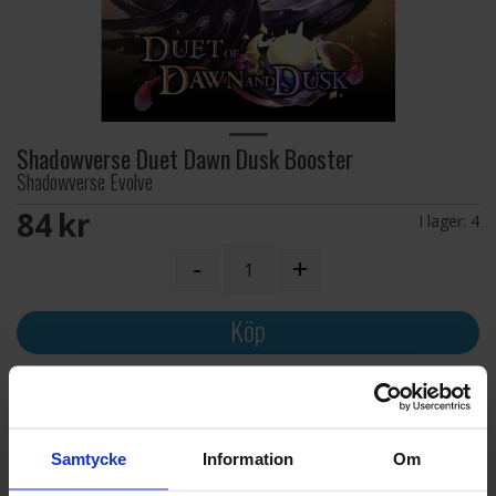
Shadowverse Duet Dawn Dusk Booster
Shadowverse Evolve
84 SEK
I lager:
4
-
+
Köp
45 dagar
Säker betalning
Ångerrätt
med Svea
Samtycke
Information
Om
★ 4.8 Google-
2 dagars leverans
recensioner
Beställ innan kl. 12
100% nöjda kunder