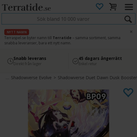
×
NYTT NAMN
Terraspel.se byter namn till
Terratide
– samma sortiment, samma
snabba leveranser, bara ett nytt namn.
4.8
Säker betalning
Snabb leverans
45 dagars ångerrätt
Läs omdömen på Google
med Svea
Direkt från lager
Enkel retur
ort
>
Shadowverse Evolve
>
Shadowverse Duet Dawn Dusk Booster