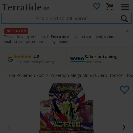
×
NYTT NAMN
Terratide.se byter namn till
Terratide
– samma sortiment, samma
snabba leveranser, bara ett nytt namn.
4.8
Säker betalning
Snabb leverans
45 dagars ångerrätt
Läs omdömen på Google
med Svea
Direkt från lager
Enkel retur
Japanska Pokemon-kort
>
Pokemon Mega Munikis Zero Booster Box