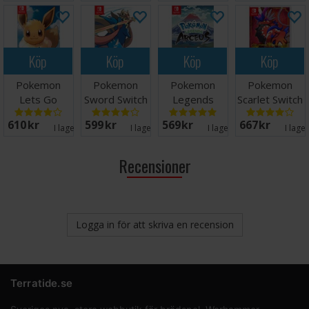
Köp
Köp
Köp
Köp
Pokemon
Pokemon
Pokemon
Pokemon
Lets Go
Sword Switch
Legends
Scarlet Switch
Eevee Switch
Arceus Switch
610 SEK
599 SEK
569 SEK
667 SEK
I lager:
1
I lager:
2
I lager:
3
I lage
Recensioner
Logga in för att skriva en recension
Terratide.se