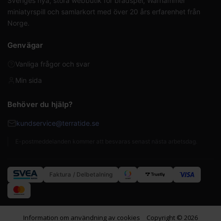
Sveriges nya, stora webbutik för brädspel, Warhammer
miniatyrspill och samlarkort med över 20 års erfarenhet från
Norge.
Genvägar
Vanliga frågor och svar
Min sida
Behöver du hjälp?
kundservice@terratide.se
E-postmeddelanden kommer att besvaras senast nästa arbetsdag.
Faktura / Delbetalning
Information om användning av cookies
Copyright © 2026