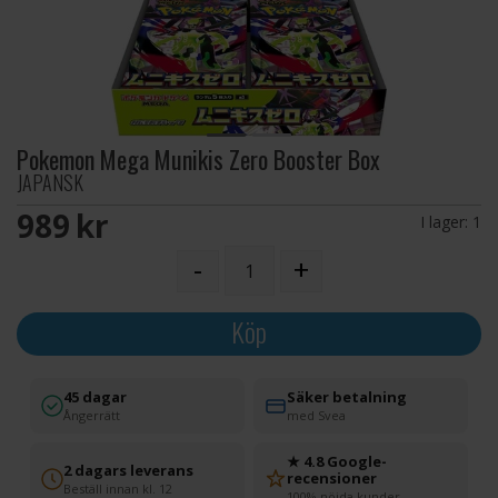
Pokemon Mega Munikis Zero Booster Box
JAPANSK
989 SEK
I lager:
1
-
+
Köp
45 dagar
Säker betalning
Ångerrätt
med Svea
★ 4.8 Google-
2 dagars leverans
recensioner
Beställ innan kl. 12
100% nöjda kunder