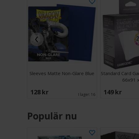
Sleeves Matte Non-Glare Blue
Standard Card Ga
66x91 
128 SEK
149 SEK
I lager:
16
Populär nu