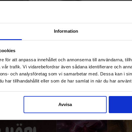
Information
cookies
e för att anpassa innehållet och annonserna till användarna, tillh
 Black ETB
Brook Pocket Auto Catch Light
Harder & Ste
vår trafik. Vi vidarebefordrar även sådana identifierare och anna
202
nnons- och analysföretag som vi samarbetar med. Dessa kan i sin
799 SEK
2 399 SEK
har tillhandahållit eller som de har samlat in när du har använt 
I lager:
13
I lager:
20+
Avvisa