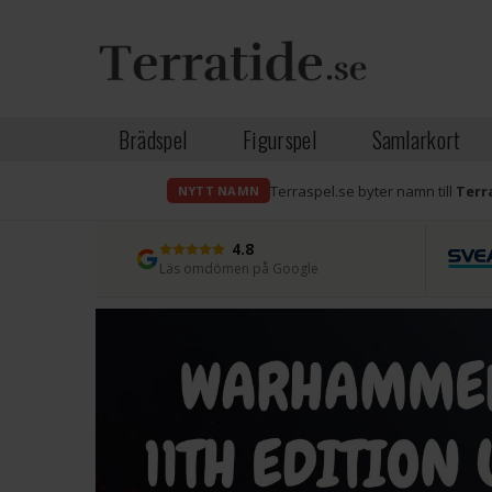
Brädspel
Figurspel
Samlarkort
Terraspel.se byter namn till
Terr
NYTT NAMN
4.8
Läs omdömen på Google