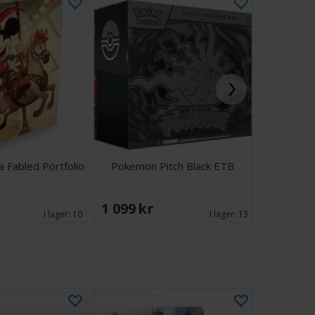
 Fabled Portfolio
Pokemon Pitch Black ETB
Halo Cam
1 099 SEK
549 SE
I lager:
10
I lager:
13