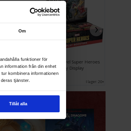
Om
andahålla funktioner för
enbeck Evolution
Magic Marvel Super Heroes
Airbrush S
n information från din enhet
4 2in1
Play Display
 tur kombinera informationen
1 899 SEK
2 599 
deras tjänster.
I lager:
20+
I lager:
20+
Tillåt alla