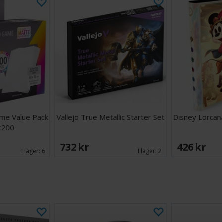
me Value Pack
Vallejo True Metallic Starter Set
Disney Lorcana
x200
732 SEK
426 SEK
I lager:
6
I lager:
2