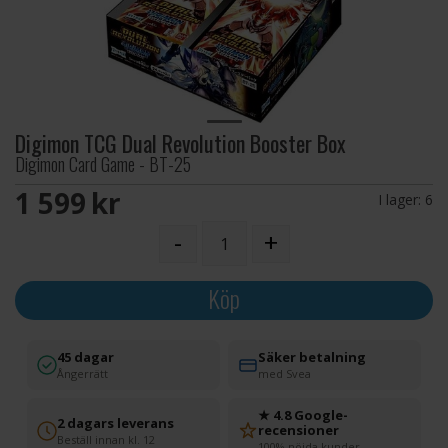
Digimon TCG Dual Revolution Booster Box
Digimon Card Game - BT-25
1 599 SEK
I lager:
6
-
+
Köp
45 dagar
Säker betalning
Ångerrätt
med Svea
★ 4.8 Google-
2 dagars leverans
recensioner
Beställ innan kl. 12
100% nöjda kunder