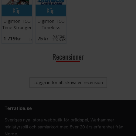
Köp
Köp
Digimon TCG
Digimon TCG
Time Stranger
Timeless
Booster Box
Bonds
Väntas in:
1 719 SEK
75 SEK
Booster
I lager:
3
2026-09-30
Recensioner
Logga in för att skriva en recension
Terratide.se
Sveriges nya, stora webbutik för brädspel, Warhammer
miniatyrspill och samlarkort med över 20 års erfarenhet från
Norge.