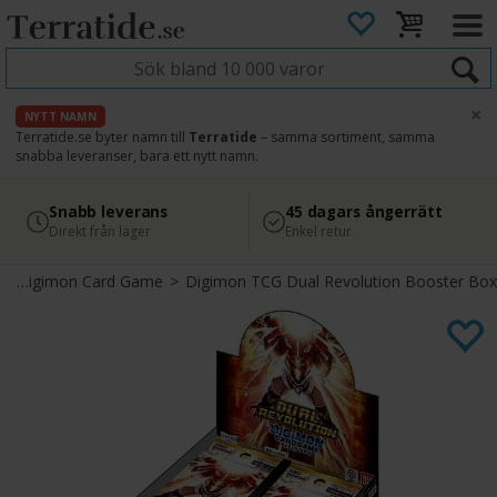
×
NYTT NAMN
Terratide.se byter namn till
Terratide
– samma sortiment, samma
snabba leveranser, bara ett nytt namn.
4.8
Säker betalning
Snabb leverans
45 dagars ångerrätt
Läs omdömen på Google
med Svea
Direkt från lager
Enkel retur
>
Digimon Card Game
>
Digimon TCG Dual Revolution Booster Box