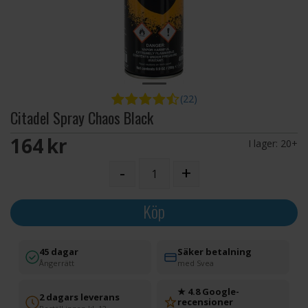
(22)
Citadel Spray Chaos Black
164 SEK
I lager:
20+
-
+
Köp
45 dagar
Säker betalning
Ångerrätt
med Svea
★ 4.8 Google-
2 dagars leverans
recensioner