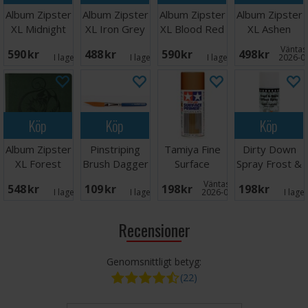
Album Zipster
Album Zipster
Album Zipster
Album Zipster
XL Midnight
XL Iron Grey
XL Blood Red
XL Ashen
Blue 24-
24-pocket
24-pocket
White 24-
Väntas 
590 SEK
488 SEK
590 SEK
498 SEK
pocket
pocket
I lager:
5
I lager:
3
I lager:
6
2026-0
Köp
Köp
Köp
Album Zipster
Pinstriping
Tamiya Fine
Dirty Down
XL Forest
Brush Dagger
Surface
Spray Frost &
Green 24-
Liner NY Str 2
Primer L
Snow Effect
Väntas in:
548 SEK
109 SEK
198 SEK
198 SEK
pocket
Oxide Red
I lager:
4
I lager:
6
2026-09-30
I lage
Recensioner
Genomsnittligt betyg:
(22)