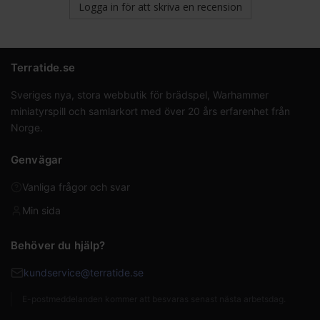
Logga in för att skriva en recension
Terratide.se
Sveriges nya, stora webbutik för brädspel, Warhammer
miniatyrspill och samlarkort med över 20 års erfarenhet från
Norge.
Genvägar
Vanliga frågor och svar
Min sida
Behöver du hjälp?
kundservice@terratide.se
E-postmeddelanden kommer att besvaras senast nästa arbetsdag.