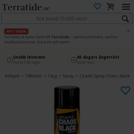
×
NYTT NAMN
Terratide.se byter namn till
Terratide
– samma sortiment, samma
snabba leveranser, bara ett nytt namn.
4.8
Säker betalning
Snabb leverans
45 dagars ångerrätt
Läs omdömen på Google
med Svea
Direkt från lager
Enkel retur
Rollspel
>
Tillbehör
>
Färg
>
Spray
>
Citadel Spray Chaos Black