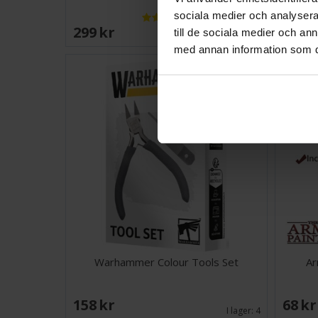
sociala medier och analysera 
299 SEK
138 
till de sociala medier och a
I lager:
20+
med annan information som du 
Warhammer Colour Tools Set
Ar
158 SEK
68 S
I lager:
4