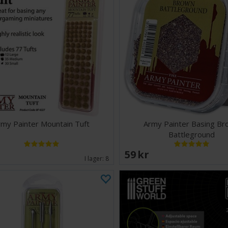
rmy Painter Mountain Tuft
Army Painter Basing B
Battleground
EK
59 SEK
I lager:
8