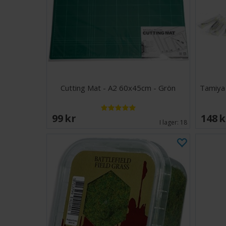
Cutting Mat - A2 60x45cm - Grön
Tamiya 
99 SEK
148 
I lager:
18