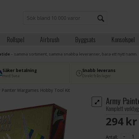
Rollspel
Airbrush
Byggsats
Konsolspel
atide
– samma sortiment, samma snabba leveranser, bara ett nytt namn.
Säker betalning
Snabb leverans
med Svea
Direkt från lager
 Painter Wargames Hobby Tool Kit
Army Paint
Komplett verktyg
294 S
-
Antall: