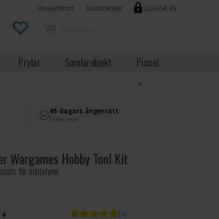
Presentkort
Kundcenter
LOGGA IN
Prylar
Samlarobjekt
Pussel
×
45 dagars ångerrätt
Enkel retur
er Wargames Hobby Tool Kit
ssats för miniatyrer
EK
+
(3)