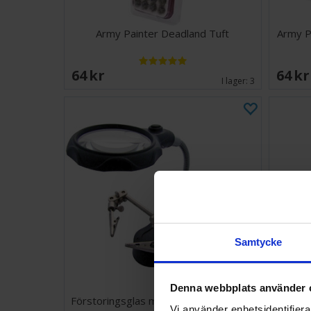
Army Painter Deadland Tuft
Army P
64 SEK
64 S
I lager:
3
Samtycke
Denna webbplats använder 
Förstoringsglas med lampa och hållare
Army 
Vi använder enhetsidentifierar