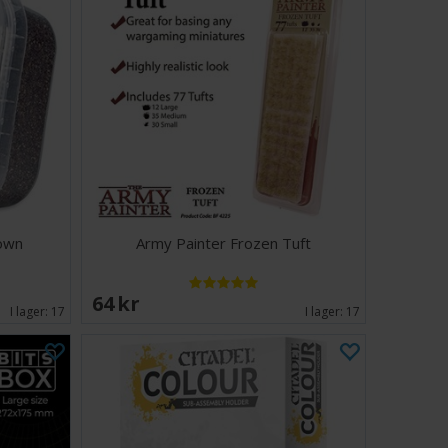
rown
Army Painter Frozen Tuft
64 SEK
I lager:
17
I lager:
17