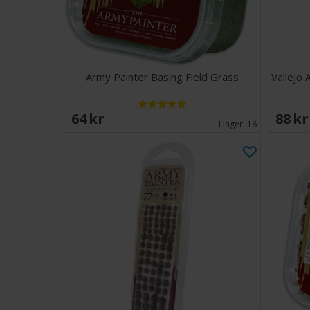
Army Painter Basing Field Grass
Vallejo
64 SEK
88 S
I lager:
16