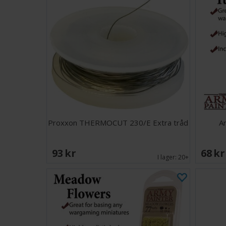
Proxxon THERMOCUT 230/E Extra tråd
A
93 SEK
68 S
I lager:
20+