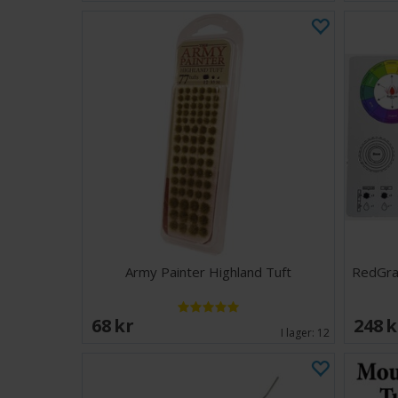
Army Painter Highland Tuft
RedGra
68 SEK
248 
I lager:
12