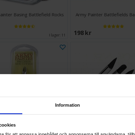
ainter Basing Battlefield Rocks
Army Painter Battlefields Ba
EK
198 SEK
I lager:
11
Information
cookies
Painter Precision Side Cutter
Colour Shapers #2 Firm -
e för att anpassa innehållet och annonserna till användarna, tillh