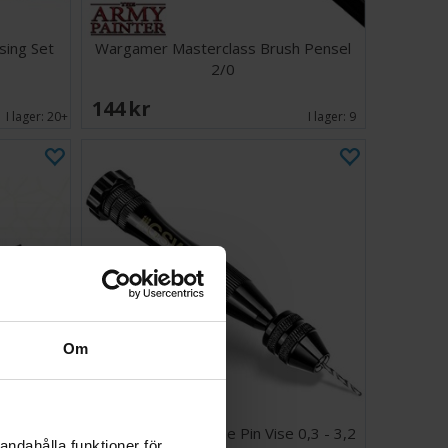
sing Set
Wargamer Masterclass Brush Pensel
2/0
144 SEK
I lager:
20+
I lager:
9
Om
 5 st
GSW Hobby Drill Fine Pin Vise 0,3 - 3,2
andahålla funktioner för