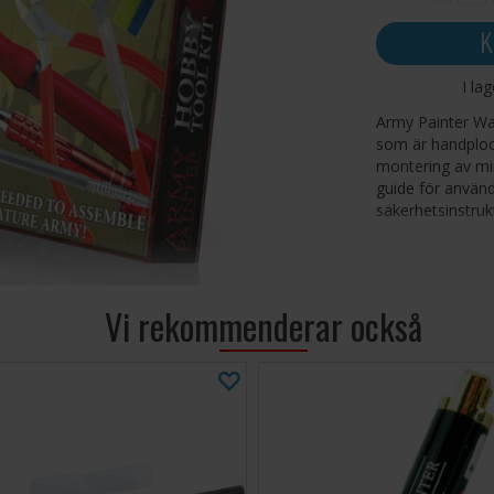
K
I la
Army Painter Wa
som är handploc
montering av min
guide för använ
säkerhetsinstruk
Innehåller bland
Superlim
Hobbyfil
Vi rekommenderar också
Hobbykniv
Grönt mate
Hobbybor
Sidoskärar
Skulpterin