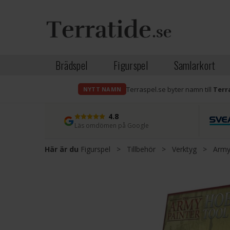
Brädspel
Figurspel
Samlarkort
Terraspel.se byter namn till
Terr
NYTT NAMN
4.8
Läs omdömen på Google
Här är du
Figurspel
>
Tillbehör
>
Verktyg
>
Army