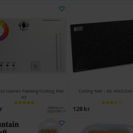
ss Games Painting/Cutting Mat
Cutting Mat - A3 45x32cm 
A3
SEK
128 SEK
Väntas in:
2026-08-17