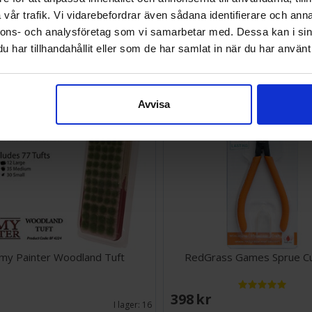
vår trafik. Vi vidarebefordrar även sådana identifierare och anna
SEK
168 SEK
nnons- och analysföretag som vi samarbetar med. Dessa kan i sin
I lager:
20+
har tillhandahållit eller som de har samlat in när du har använt 
Avvisa
my Painter Woodland Tuft
RedGrass Games Sprue Cu
EK
398 SEK
I lager:
16