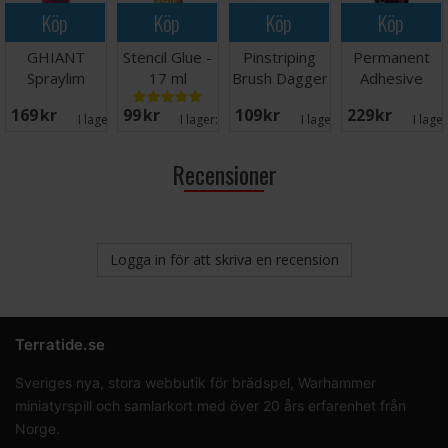
Köp
Köp
Köp
Köp
GHIANT
Stencil Glue -
Pinstriping
Permanent
Spraylim
17 ml
Brush Dagger
Adhesive
Permanent -
Liner NY Str 2
Spray 400ml
169 SEK
99 SEK
109 SEK
229 SEK
400ml
I lager:
7
I lager:
5
I lager:
7
I lage
Recensioner
Logga in för att skriva en recension
Terratide.se
Sveriges nya, stora webbutik för brädspel, Warhammer
miniatyrspill och samlarkort med över 20 års erfarenhet från
Norge.