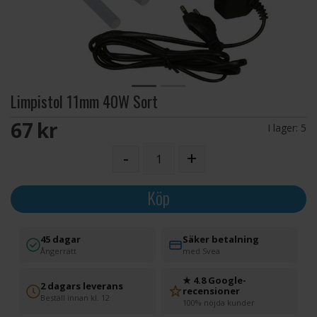
Limpistol 11mm 40W Sort
67 SEK
I lager:
5
-
+
Köp
45 dagar
Säker betalning
Ångerrätt
med Svea
★ 4.8 Google-
2 dagars leverans
recensioner
Beställ innan kl. 12
100% nöjda kunder