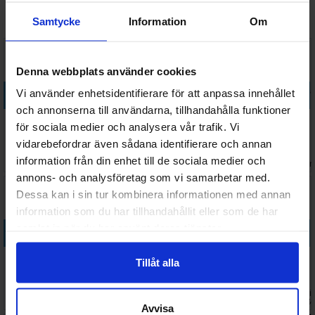
Vi rekommenderar också
Samtycke
Information
Om
Denna webbplats använder cookies
Köp
Köp
Köp
Köp
Vi använder enhetsidentifierare för att anpassa innehållet
och annonserna till användarna, tillhandahålla funktioner
Army Painter
Extra Thin
Redgrass R9
Wet Palette
för sociala medier och analysera vår trafik. Vi
Super Glue -
Cement -
Desk Lamp
XL
vidarebefordrar även sådana identifierare och annan
24g
40ml
Wargamers
58 SEK
78 SEK
4 499 SEK
356 SEK
information från din enhet till de sociala medier och
Edition
I lager:
20+
I lager:
17
I lager:
4
I lager
annons- och analysföretag som vi samarbetar med.
Dessa kan i sin tur kombinera informationen med annan
information som du har tillhandahållit eller som de har
samlat in när du har använt deras tjänster.
Köp
Köp
Köp
Köp
Tuft Glue -
Instant Glue
CA Glue
Bond
Tillåt alla
60ml
Gel Formula -
Accelerator
Enforcing
20g
Spray - 200ml
Dust - 20g
Väntas in:
Väntas in:
Väntas in
99 SEK
89 SEK
169 SEK
58 SEK
2026-08-21
I lager:
20+
2026-08-21
2026-08-
Avvisa