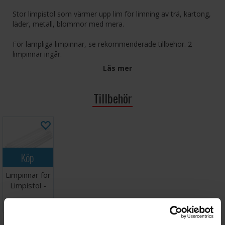
Stor limpistol som värmer upp lim för limning av trä, kartong,
läder, metall, blommor med mera.
För lämpliga limpinnar, se rekommenderade tillbehör. 2
limpinnar ingår.
Läs mer
Tillbehör
Köp
Limpinnar for
Limpistol -
11mm
69 SEK
I lager:
18