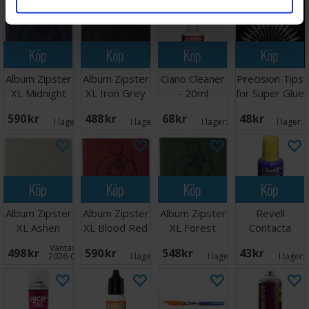
Köp
Köp
Köp
Köp
Album Zipster
Album Zipster
Ciano Cleaner
Precision Tips
XL Midnight
XL Iron Grey
- 20ml
for Super Glue
Blue 24-
24-pocket
(20 st)
590 SEK
488 SEK
68 SEK
48 SEK
pocket
I lager:
5
I lager:
3
I lager:
5
I lager:
Köp
Köp
Köp
Köp
Album Zipster
Album Zipster
Album Zipster
Revell
XL Ashen
XL Blood Red
XL Forest
Contacta
White 24-
24-pocket
Green 24-
Liquid - 18g
Väntas in:
498 SEK
590 SEK
548 SEK
43 SEK
pocket
pocket
2026-08-17
I lager:
6
I lager:
4
I lager: