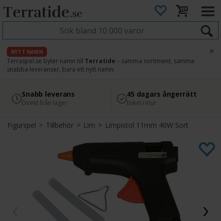
×
NYTT NAMN
Terraspel.se byter namn till
Terratide
– samma sortiment, samma
snabba leveranser, bara ett nytt namn.
4.8
Säker betalning
Snabb leverans
45 dagars ångerrätt
Läs omdömen på Google
med Svea
Direkt från lager
Enkel retur
Figurspel
>
Tillbehör
>
Lim
>
Limpistol 11mm 40W Sort