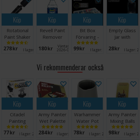
Köp
Köp
Köp
Köp
Rotational
Revell Paint
Bit Box
Empty Glass
Paint Shaker
Remover
Förvaring -
Jar with
100ml
Small
Pipette
Väntas in:
278 SEK
180 SEK
99 SEK
28 SEK
I lager:
12
2026-09-30
I lager:
19
I lager:
2
Vi rekommenderar också
Köp
Köp
Köp
Köp
Citadel
Army Painter
Warhammer
Army Painter
Painting
Wet Palette
Water Pot
Mixing Balls
Handle v2
77 SEK
284 SEK
78 SEK
98 SEK
I lager:
20+
I lager:
20+
I lager:
20+
I lager:
2