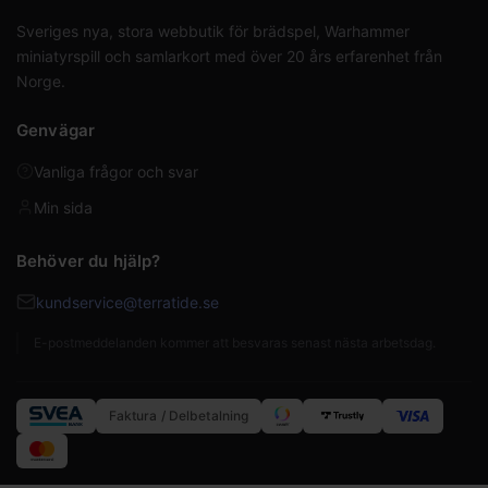
Sveriges nya, stora webbutik för brädspel, Warhammer
miniatyrspill och samlarkort med över 20 års erfarenhet från
Norge.
Genvägar
Vanliga frågor och svar
Min sida
Behöver du hjälp?
kundservice@terratide.se
E-postmeddelanden kommer att besvaras senast nästa arbetsdag.
Faktura / Delbetalning