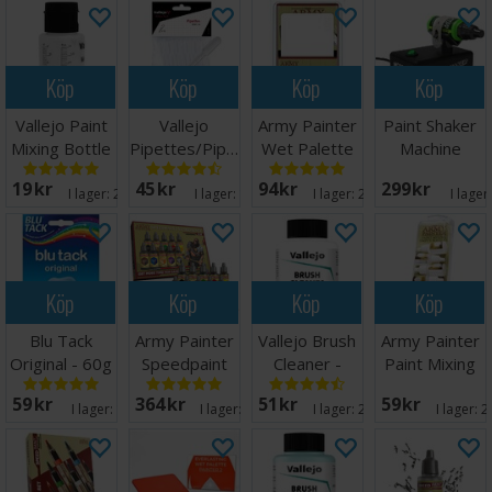
Köp
Köp
Köp
Köp
Vallejo Paint
Vallejo
Army Painter
Paint Shaker
Mixing Bottle
Pipettes/Pipetter
Wet Palette
Machine
35ml
(3ml) - 8 st
Refill
19 SEK
45 SEK
94 SEK
299 SEK
I lager:
20+
I lager:
15
I lager:
20+
I lager
Köp
Köp
Köp
Köp
Blu Tack
Army Painter
Vallejo Brush
Army Painter
Original - 60g
Speedpaint
Cleaner -
Paint Mixing
Starter Set
85ml
Empty
59 SEK
364 SEK
51 SEK
59 SEK
2.0
Bottles
I lager:
17
I lager:
20+
I lager:
20+
I lager:
2