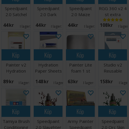
Speedpaint
Speedpaint
Speedpaint
RGG 360 v2 4
2.0 Satchel
2.0 Dark
2.0 Maize
st extra
Brown
Wood
Yellow
korkar
44 SEK
44 SEK
44 SEK
108 SEK
I lager:
9
I lager:
15
I lager:
5
I lager
Köp
Köp
Köp
Köp
Painter v2
Hydration
Painter Lite
Studio v2
Hydration
Paper Sheets
foam 1 st
Reusable
Paper Sheets
StudioXL
15x20 cm
Membrane
89 SEK
148 SEK
63 SEK
158 SEK
50st
20x30 cm
(15 st)
I lager:
13
I lager:
18
I lager:
16
I lage
Köp
Köp
Köp
Köp
Tamiya Brush
Speedpaint
Army Painter
Speedpaint
Conditioning
2.0 Slaughter
Speedpaint
2.0 Orc Skin