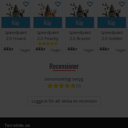
Köp
Köp
Köp
Köp
Speedpaint
Speedpaint
Speedpaint
Speedpaint
2.0 Hoard
2.0 Peachy
2.0 Brazen
2.0 Golden
Bronze
Flesh
Copper
Armour
44 SEK
44 SEK
44 SEK
44 SEK
I lager:
8
I lager:
13
I lager:
4
I lager:
Recensioner
Genomsnittligt betyg:
(3)
Logga in för att skriva en recension
Terratide.se