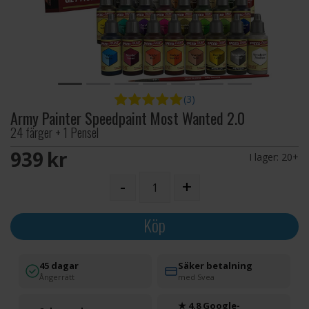
(3)
Army Painter Speedpaint Most Wanted 2.0
24 färger + 1 Pensel
939 SEK
I lager:
20+
-
+
Köp
45 dagar
Säker betalning
Ångerrätt
med Svea
★ 4.8 Google-