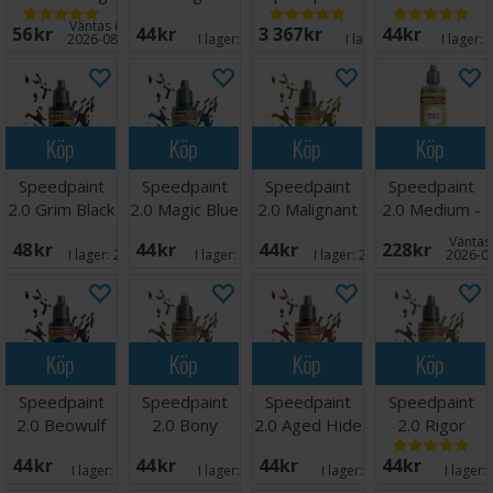
Fluid 23ml
Red
Complete Set
Väntas in:
56 SEK
44 SEK
3 367 SEK
44 SEK
2.0
2026-08-27
I lager:
7
I lager:
4
I lager:
Köp
Köp
Köp
Köp
Speedpaint
Speedpaint
Speedpaint
Speedpaint
2.0 Grim Black
2.0 Magic Blue
2.0 Malignant
2.0 Medium -
Green
100ml
Väntas 
48 SEK
44 SEK
44 SEK
228 SEK
I lager:
20+
I lager:
10
I lager:
20+
2026-0
Köp
Köp
Köp
Köp
Speedpaint
Speedpaint
Speedpaint
Speedpaint
2.0 Beowulf
2.0 Bony
2.0 Aged Hide
2.0 Rigor
Blue
Matter
Mortis
44 SEK
44 SEK
44 SEK
44 SEK
I lager:
10
I lager:
5
I lager:
3
I lager: