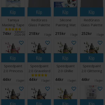
Köp
Köp
Köp
Köp
Tamiya
RedGrass
Silicone
RedGrass
Masking Tape
Glass Palette
Painting Mat
Glass Palette
For Curves -
Painter V2
600x400mm
Lite
Väntas in:
74 SEK
218 SEK
215 SEK
252 SEK
5mm
2026-09-07
I lager:
4
I lager:
4
I lage
Köp
Köp
Köp
Köp
Speedpaint
Speedpaint
Speedpaint
Speedpaint
2.0 Princess
2.0 Gravelord
2.0 Ghillie
2.0 Glittering
Pink
Grey
Dew
Loot
44 SEK
44 SEK
44 SEK
44 SEK
I lager:
6
I lager:
12
I lager:
16
I lager:
Köp
Köp
Köp
Köp