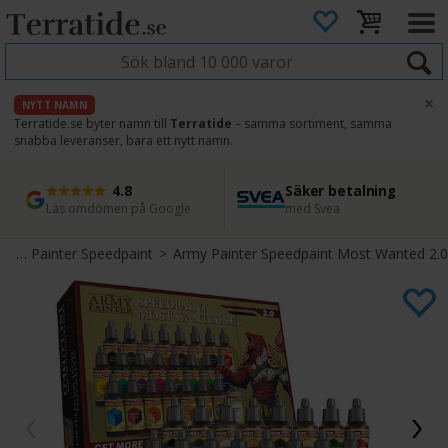
×
NYTT NAMN
Terratide.se byter namn till
Terratide
– samma sortiment, samma
snabba leveranser, bara ett nytt namn.
4.8
Säker betalning
Snabb leverans
45 dagars ångerrätt
Läs omdömen på Google
med Svea
Direkt från lager
Enkel retur
Army Painter Speedpaint
>
Army Painter Speedpaint Most Wanted 2.0