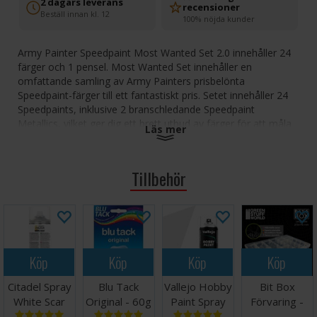
2 dagars leverans
recensioner
Beställ innan kl. 12
100% nöjda kunder
Army Painter Speedpaint Most Wanted Set 2.0 innehåller 24
färger och 1 pensel. Most Wanted Set innehåller en
omfattande samling av Army Painters prisbelönta
Speedpaint-färger till ett fantastiskt pris. Setet innehåller 24
Speedpaints, inklusive 2 branschledande Speedpaint
Metallics, vilket ger dig ett brett utbud av färger för att måla
Läs mer
miniatyrer av bordskvalitet enkelt och effektivt.
Med ett innovativt resinmedium som flyter perfekt över dina
Tillbehör
miniatyrer skapar Speedpaints en oöverträffad
målningslösning som ger dig mer tid att njuta av spelandet.
Alla Speedpaints levereras med två högkvalitativa
blandningsbollar i rostfritt stål som redan är laddade i flaskan
för att säkerställa perfekt konsistens vid varje applicering.
Köp
Köp
Köp
Köp
Ett lager och du är klar! Applicera ett tjockt lager av din
favorit Speedpaint med en stor pensel och se hur den
Citadel Spray
Blu Tack
Vallejo Hobby
Bit Box
skapar skuggor och highlights åt dig.
White Scar
Original - 60g
Paint Spray
Förvaring -
Skaka Speedpaints väl före användning: Färgen kan ha
Grey 400ml
Large