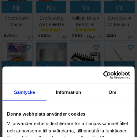
Köp
Köp
Köp
Köp
Speedpaint
Everlasting
Vallejo Brush
Speedpaint
Marker
Wet Palette
Restorer
2.0 Medium -
Starter Set
Painter v2
85ml
18ml
476 SEK
564 SEK
58 SEK
44 SEK
I lager:
16
I lager:
6
I lager:
20+
I lager:
Köp
Köp
Köp
Köp
Tamiya
Painter v2
Citadel Colour
Warhammer
Masking Tape
Hydration
Spray Stick v2
Colour
- 6mm
Foam (1 st)
Texture
Samtycke
Information
Om
54 SEK
68 SEK
174 SEK
73 SEK
Medium
I lager:
9
I lager:
3
I lager:
19
I lager:
Denna webbplats använder cookies
Vi använder enhetsidentifierare för att anpassa innehållet
Köp
Köp
Köp
Köp
och annonserna till användarna, tillhandahålla funktioner