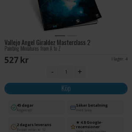
Vallejo Angel Giraldez Masterclass 2
Painting Miniatures from A to Z
527 SEK
I lager:
4
-
+
Köp
45 dagar
Säker betalning
Ångerrätt
med Svea
★ 4.8 Google-
2 dagars leverans
recensioner
Beställ innan kl. 12
100% nöjda kunder