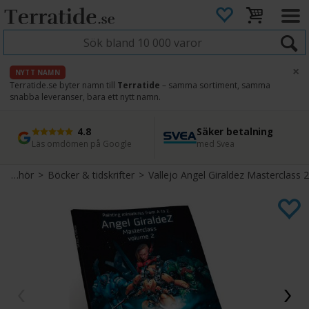
×
NYTT NAMN
Terratide.se byter namn till
Terratide
– samma sortiment, samma
snabba leveranser, bara ett nytt namn.
4.8
Säker betalning
Snabb leverans
45 dagars ångerrätt
Läs omdömen på Google
med Svea
Direkt från lager
Enkel retur
Tillbehör
>
Böcker & tidskrifter
>
Vallejo Angel Giraldez Masterclass 2