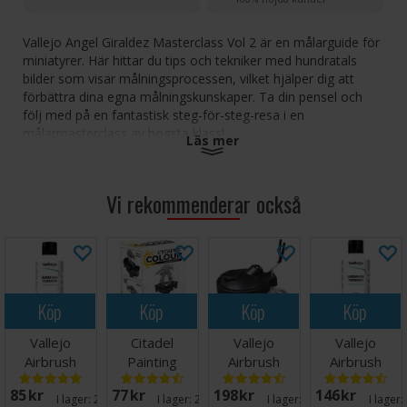
Vallejo Angel Giraldez Masterclass Vol 2 är en målarguide för
miniatyrer. Här hittar du tips och tekniker med hundratals
bilder som visar målningsprocessen, vilket hjälper dig att
förbättra dina egna målningskunskaper. Ta din pensel och
följ med på en fantastisk steg-för-steg-resa i en
målarmasterclass av högsta klass!
Läs mer
Antal sidor:
154 Omslag:
Vi rekommenderar också
Broschyr
Språk: Engelska
Köp
Köp
Köp
Köp
Vallejo
Citadel
Vallejo
Vallejo
Airbrush
Painting
Airbrush
Airbrush
Cleaner 200ml
Handle v2
Cleaning Pot
Thinner 200
85 SEK
77 SEK
198 SEK
146 SEK
ml
I lager:
20+
I lager:
20+
I lager:
20+
I lager: