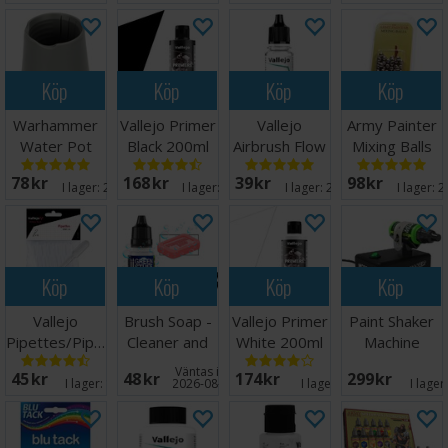
Köp
Köp
Köp
Köp
Warhammer
Vallejo Primer
Vallejo
Army Painter
Water Pot
Black 200ml
Airbrush Flow
Mixing Balls
Improver
78 SEK
168 SEK
39 SEK
98 SEK
17ml
I lager:
20+
I lager:
20+
I lager:
20+
I lager:
2
Köp
Köp
Köp
Köp
Vallejo
Brush Soap -
Vallejo Primer
Paint Shaker
Pipettes/Pipetter
Cleaner and
White 200ml
Machine
(3ml) - 8 st
Preserver
Väntas in:
45 SEK
48 SEK
174 SEK
299 SEK
I lager:
14
2026-08-20
I lager:
2
I lager