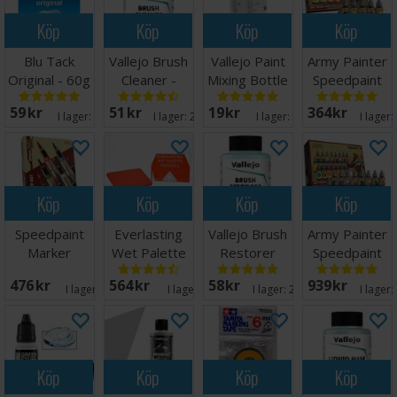
Köp
Köp
Köp
Köp
Blu Tack
Vallejo Brush
Vallejo Paint
Army Painter
Original - 60g
Cleaner -
Mixing Bottle
Speedpaint
85ml
35ml
Starter Set
59 SEK
51 SEK
19 SEK
364 SEK
2.0
I lager:
17
I lager:
20+
I lager:
19
I lager:
Köp
Köp
Köp
Köp
Speedpaint
Everlasting
Vallejo Brush
Army Painter
Marker
Wet Palette
Restorer
Speedpaint
Starter Set
Painter v2
85ml
Most Wanted
476 SEK
564 SEK
58 SEK
939 SEK
2.0
I lager:
16
I lager:
6
I lager:
20+
I lager:
Köp
Köp
Köp
Köp