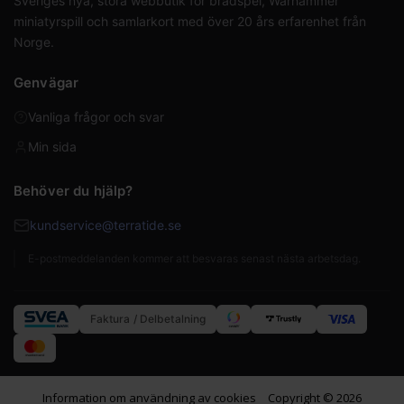
Sveriges nya, stora webbutik för brädspel, Warhammer
miniatyrspill och samlarkort med över 20 års erfarenhet från
Norge.
Genvägar
Vanliga frågor och svar
Min sida
Behöver du hjälp?
kundservice@terratide.se
E-postmeddelanden kommer att besvaras senast nästa arbetsdag.
Faktura / Delbetalning
Information om användning av cookies
Copyright © 2026