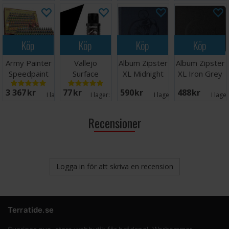
Köp
Köp
Köp
Köp
Army Painter
Vallejo
Album Zipster
Album Zipster
Speedpaint
Surface
XL Midnight
XL Iron Grey
Complete Set
Primer Black/
Blue 24-
24-pocket
3 367 SEK
77 SEK
590 SEK
488 SEK
2.0
Svart 60ml
pocket
I lager:
4
I lager:
14
I lager:
5
I lage
Recensioner
Logga in för att skriva en recension
Terratide.se