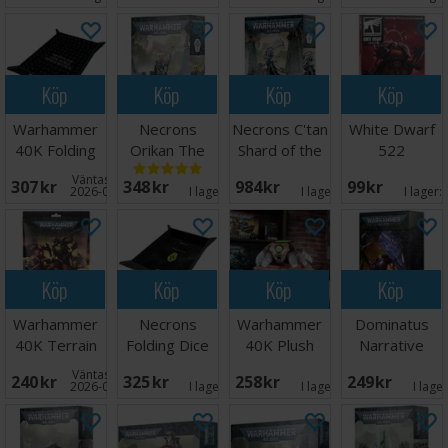
Köp
Köp
Köp
Köp
Warhammer
Necrons
Necrons C'tan
White Dwarf
40K Folding
Orikan The
Shard of the
522
Dice Tray
Diviner
Nightbringer
Väntas in:
307 SEK
348 SEK
984 SEK
99 SEK
2026-09-30
I lager:
2
I lager:
8
I lager:
Köp
Köp
Köp
Köp
Warhammer
Necrons
Warhammer
Dominatus
40K Terrain
Folding Dice
40K Plush
Narrative
Area Set
Tray
Figur Necron
Campaign
Väntas in:
240 SEK
325 SEK
258 SEK
249 SEK
Scarab
Deck
2026-08-31
I lager:
3
I lager:
1
I lage