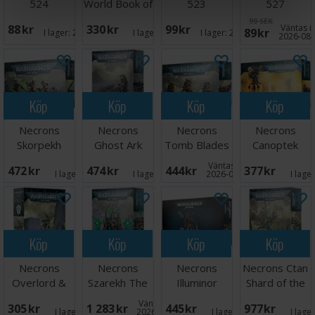
524
World Book of
523
527
Dioramas
99 SEK
88 SEK
330 SEK
99 SEK
Väntas in
89 SEK
I lager:
20+
I lager:
7
I lager:
20+
2026-08-
Köp
Köp
Köp
Köp
Necrons
Necrons
Necrons
Necrons
Skorpekh
Ghost Ark
Tomb Blades
Canoptek
Destroyers
Doomstalker
Väntas in:
472 SEK
474 SEK
444 SEK
377 SEK
I lager:
1
I lager:
5
2026-08-19
I lage
Köp
Köp
Köp
Köp
Necrons
Necrons
Necrons
Necrons Ctan
Overlord &
Szarekh The
Illuminor
Shard of the
Translocation
Silent King
Szeras
Void Dragon
Väntas in:
305 SEK
1 283 SEK
445 SEK
977 SEK
Shroud
I lager:
3
2026-08-31
I lager:
1
I lage