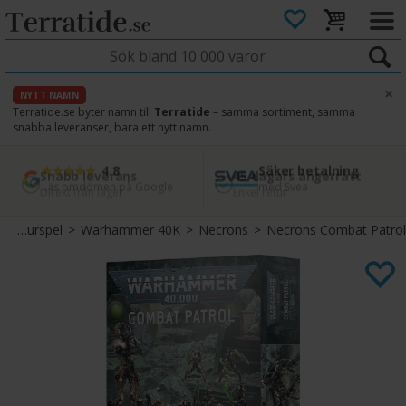
×
NYTT NAMN
Terratide.se byter namn till
Terratide
– samma sortiment, samma
snabba leveranser, bara ett nytt namn.
4.8
Säker betalning
Snabb leverans
45 dagars ångerrätt
Läs omdömen på Google
med Svea
Direkt från lager
Enkel retur
Figurspel
>
Warhammer 40K
>
Necrons
>
Necrons Combat Patrol