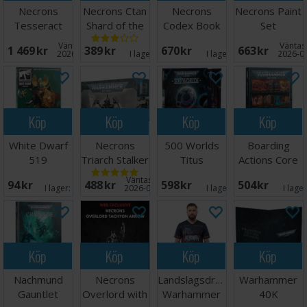
Necrons
Necrons Ctan
Necrons
Necrons Paint
Tesseract
Shard of the
Codex Book
Set
Vault/Obelisk
Deceiver
Folio
Väntas in:
Väntas 
1 469 SEK
389 SEK
670 SEK
663 SEK
2026-09-07
I lager:
2
I lager:
1
2026-0
Köp
Köp
Köp
Köp
White Dwarf
Necrons
500 Worlds
Boarding
519
Triarch Stalker
Titus
Actions Core
(Slipcase)
Rules
Väntas in:
94 SEK
488 SEK
598 SEK
504 SEK
I lager:
16
2026-08-31
I lager:
2
I lage
Köp
Köp
Köp
Köp
Nachmund
Necrons
Landslagsdräkt
Warhammer
Gauntlet
Overlord with
Warhammer
40K