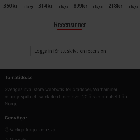
Crusade
Tachyon
Norge 2026 L
Datasheet
360 SEK
314 SEK
899 SEK
218 SEK
Campaign
Arrow
Folio
I lager:
3
I lager:
3
I lager:
10
I lage
Book
Recensioner
Logga in för att skriva en recension
Terratide.se
Sveriges nya, stora webbutik för brädspel, Warhammer
miniatyrspill och samlarkort med över 20 års erfarenhet från
Norge.
Genvägar
Vanliga frågor och svar
Min sida