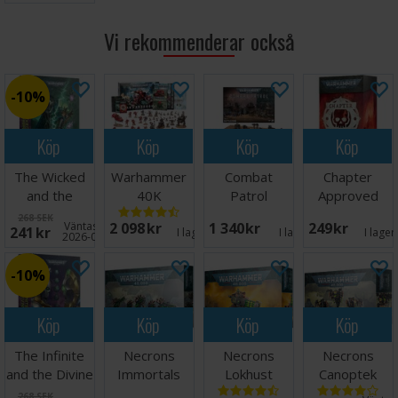
miniatyrer levereras omålade och kräver montering.
Vi rekommenderar också
10%
Köp
Köp
Köp
Köp
The Wicked
Warhammer
Combat
Chapter
and the
40K
Patrol
Approved
Warped
Armageddon
Battlezone
Mission Deck
268 SEK
Väntas in:
2 098 SEK
1 340 SEK
249 SEK
241 SEK
(Hardback)
2026-27
I lager:
19
I lager:
9
I lager
2026-08-14
10%
Köp
Köp
Köp
Köp
The Infinite
Necrons
Necrons
Necrons
and the Divine
Immortals
Lokhust
Canoptek
(Hardback)
Heavy
Wraiths
268 SEK