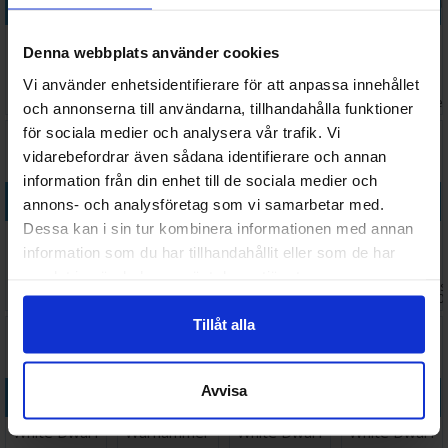
Köp
Köp
Köp
Köp
Necrons
Necrons
Necrons
Necrons
Denna webbplats använder cookies
Royal Court
Trazyn the
Psychomancer
Nekrosor
Infinite
Ammentar
Vi använder enhetsidentifierare för att anpassa innehållet
Väntas in:
1 039 SEK
239 SEK
284 SEK
489 SEK
2026-08-12
I lager:
6
I lager:
1
I lage
och annonserna till användarna, tillhandahålla funktioner
för sociala medier och analysera vår trafik. Vi
vidarebefordrar även sådana identifierare och annan
information från din enhet till de sociala medier och
Köp
Köp
Köp
Köp
annons- och analysföretag som vi samarbetar med.
Dessa kan i sin tur kombinera informationen med annan
Tomb World
Necrons
Necrons
Necrons
information som du har tillhandahållit eller som de har
(Paperback)
Canoptek
Monolith
Cryptek
samlat in när du har använt deras tjänster.
Spyder
Väntas 
111 SEK
348 SEK
1 359 SEK
285 SEK
I lager:
3
I lager:
1
I lager:
1
2026-0
Tillåt alla
10%
Avvisa
Köp
Köp
Köp
Köp
White Dwarf
Warhammer
White Dwarf
White Dwarf