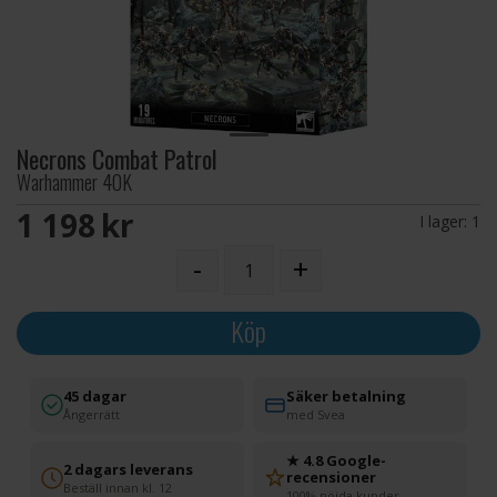
Necrons Combat Patrol
Warhammer 40K
1 198 SEK
I lager:
1
-
+
Köp
45 dagar
Säker betalning
Ångerrätt
med Svea
★ 4.8 Google-
2 dagars leverans
recensioner
Beställ innan kl. 12
100% nöjda kunder