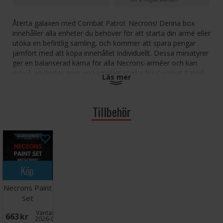
Återta galaxen med Combat Patrol: Necrons! Denna box
innehåller alla enheter du behöver för att starta din armé eller
utöka en befintlig samling, och kommer att spara pengar
jämfört med att köpa innehållet individuellt. Dessa miniatyrer
ger en balanserad kärna för alla Necrons-arméer och kan
också användas som en komplett styrka för Combat Patrol-
Läs mer
spel i Warhammer 40,000 - Combat Patrol-reglerna finns
tillgängliga som en gratis nedladdning på Warhammer
Community-webbplatsen.
Tillbehör
Denna uppsättning innehåller följande flerdelade
plastmodeller:
1x Overlord, beväpnad med en tachyonpil
1x Canoptek Doomstalker
3x Skorpekh Destroyers, tillsammans med 1x
Köp
Plasmacyte
10x Necron Warriors
Necrons Paint
3x Canoptek Scarab Swarms
Set
Väntas in:
663 SEK
Alla modeller levereras med matchande baser. Dessa
2026-09-30