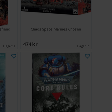
es lascannon eller heavy baleflamer på höger hard
avy reaper autocannon, Hades lascannon eller
änster hard point. Det finns också en valfri
som kan monteras på båda sidor, vilket innebär att du
Daemon Engine för att ta sig an vilket mål som helst.
efiend
Chaos Space Marines Chosen
elar
 160 mm rund bas
474 SEK
pace Marines Vehicle Transfer Sheet
I lager:
1
I lager:
7
ngsanvisning
ines Vehicle Transfer Sheet innehåller 282
attenöverföringar. Dessa inkluderar symboler för Black
rers, Alpha Legion, Night Lords och Iron Warriors,
 andra Chaos-märken för att dekorera din miniatyr.
måste monteras och levereras omålad.
ndning av denna miniatyr i Warhammer 40 000-spel kan
is från Warhammer Community-webbplatsen.