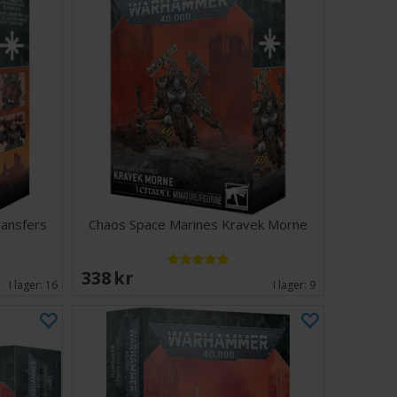
ansfers
Chaos Space Marines Kravek Morne
338 SEK
I lager:
16
I lager:
9