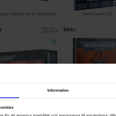
pace Marines Huron Blackheart
White Dwarf 525
SEK
99 SEK
Väntas in:
2026-08-19
Information
cookies
pace Marines Abaddon Despoiler
Chaos Space Marines C
e för att anpassa innehållet och annonserna till användarna, tillh