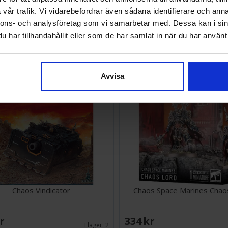
vår trafik. Vi vidarebefordrar även sådana identifierare och anna
SEK
438 SEK
nnons- och analysföretag som vi samarbetar med. Dessa kan i sin
I lager:
2
har tillhandahållit eller som de har samlat in när du har använt 
Avvisa
Chaos Vindicator
Chaos Space Marines Chao
SEK
334 SEK
I lager:
2