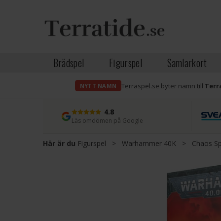
Brädspel
Figurspel
Samlarkort
Terraspel.se byter namn till
Terr
NYTT NAMN
4.8
Läs omdömen på Google
Här är du
Figurspel
>
Warhammer 40K
>
Chaos Sp