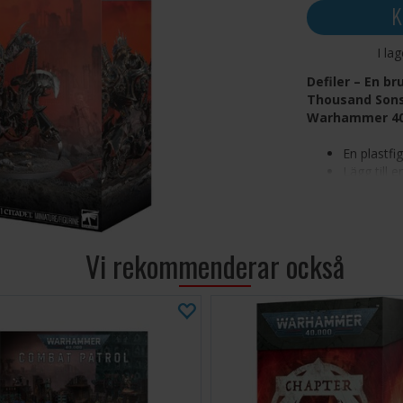
K
I la
Defiler – En br
Thousand Sons,
Warhammer 40
En plastfi
Lägg till 
Marines, 
Emperor's
Krossa din
arsenal a
Vi rekommenderar också
Lätt att a
inklusive
eldkastare
Defilers är dem
varelser som tra
fiender med klor
inte heller säkr