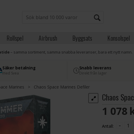
Rollspel
Airbrush
Byggsats
Konsolspel
atide
– samma sortiment, samma snabba leveranser, bara ett nytt namn.
Säker betalning
Snabb leverans
med Svea
Direkt från lager
ace Marines
>
Chaos Space Marines Defiler
Chaos Spac
1 078 
-
Antall: