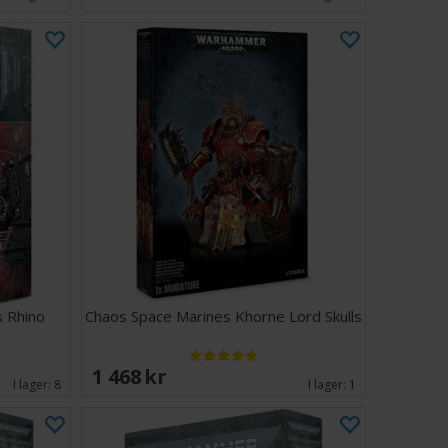
 Rhino
Chaos Space Marines Khorne Lord Skulls
1 468 SEK
I lager:
8
I lager:
1