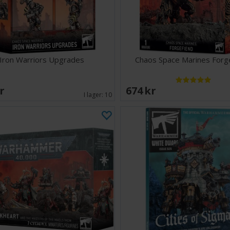
autocannon, Had
point och en he
missilkanon på v
electroscourge, 
kan utrusta din 
Iron Warriors Upgrades
Chaos Space Marines Forg
Innehåll:
168 plastd
1 Citadel
SEK
674 SEK
1 Chaos S
I lager:
10
1 monteri
Chaos Space Mar
högkvalitativa v
Legion, Word Bea
tillsammans med
Denna miniatyr 
Regler för anvä
laddas ner grat