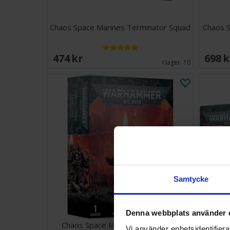
Chaos Space Marines Terminator Squad
Chaos S
474 SEK
698 
I lager:
10
Samtycke
Denna webbplats använder 
Chaos Space Marines Chaos Lord
Chaos S
Vi använder enhetsidentifierar