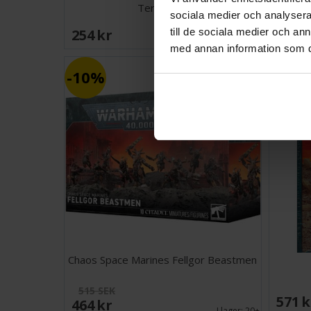
Terminato
sociala medier och analysera 
254 SEK
533 
till de sociala medier och a
I lager:
9
med annan information som du 
10%
Chaos Space Marines Fellgor Beastmen
515 SEK
571 
464 SEK
I lager:
20+