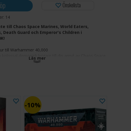
öp
Önskelista
ger:
14
ute till Chaos Space Marines, World Eaters,
 Death Guard och Emperor's Children i
K!
gur till Warhammer 40,000
en kolossal demonisk krigare till din armé av Chaos Space
Läs mer
World Eaters, Thousand Sons, Death Guard eller
 Children
a fiender under mekaniska klor och släpp loss ett
v tunga vapen
npassa med kosmetiska alternativ och olika vapen,
 en reaper-autokanon, Hades-laserkanon, tung
, raketkastare och elektrisk piska
10%
onmaskiner besatta av avskyvärda varelser – skyhöga
mpar över slagfälten på kolvdrivna ben och dödar
 som kan skära en Space Marine i två delar. Fiender är
a på avstånd, eftersom Defiler lämnar ett spår av