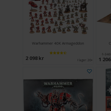
Warhammer 40K Armageddon
C
1 340
2 098 SEK
1 206
I lager:
20+