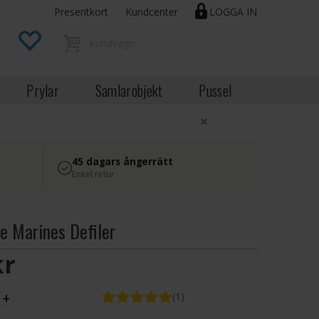
Presentkort
Kundcenter
LOGGA IN
Prylar
Samlarobjekt
Pussel
×
45 dagars ångerrätt
Enkel retur
e Marines Defiler
SEK
+
(1)