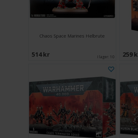
Chaos Space Marines Helbrute
514 SEK
259 
I lager:
10