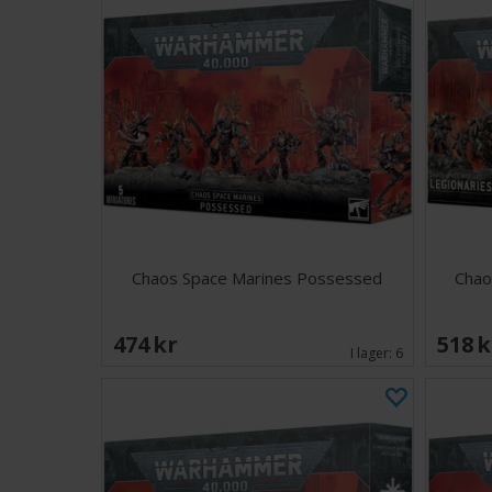
Chaos Space Marines Possessed
Chao
474 SEK
518 
I lager:
6