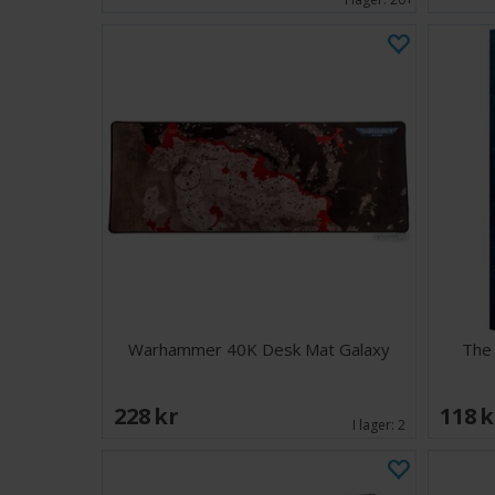
Warhammer 40K Desk Mat Galaxy
The
228 SEK
118 
I lager:
2