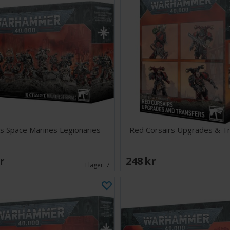
s Space Marines Legionaries
Red Corsairs Upgrades & Tr
SEK
248 SEK
I lager:
7