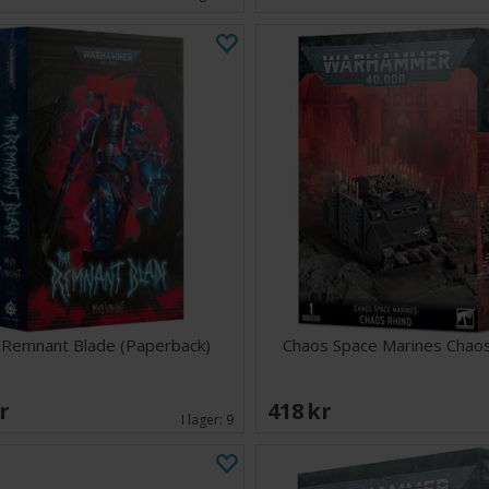
 Remnant Blade (Paperback)
Chaos Space Marines Chaos
SEK
418 SEK
I lager:
9