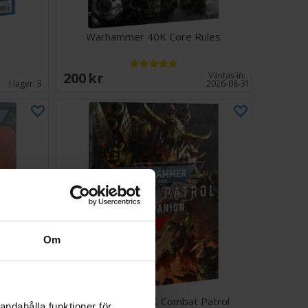
Warhammer 40K Core Rules
200 SEK
Väntas in:
I lager:
3
2026-08-31
Om
odex
Warhammer 40K Combat Patrol
andahålla funktioner för