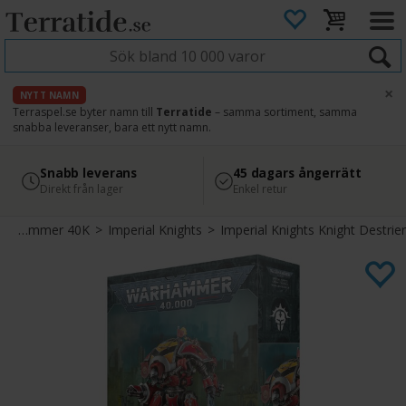
×
NYTT NAMN
Terraspel.se byter namn till
Terratide
– samma sortiment, samma
snabba leveranser, bara ett nytt namn.
4.8
Säker betalning
Snabb leverans
45 dagars ångerrätt
Läs omdömen på Google
med Svea
Direkt från lager
Enkel retur
Warhammer 40K
>
Imperial Knights
>
Imperial Knights Knight Destrier