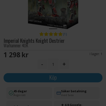
(1)
Imperial Knights Knight Destrier
Warhammer 40K
1 298 SEK
I lager:
1
-
+
Köp
45 dagar
Säker betalning
Ångerrätt
med Svea
★ 4.8 Google-