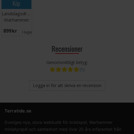
Köp
40,000-spel kan laddas ner gratis från Warhammer
Community-webbplatsen.
Landslagsdräkt
Warhammer
Norge 2026
899 SEK
XXL
I lager:
10
Recensioner
Genomsnittligt betyg:
(1)
Logga in för att skriva en recension
Terratide.se
Sveriges nya, stora webbutik för brädspel, Warhammer
miniatyrspill och samlarkort med över 20 års erfarenhet från