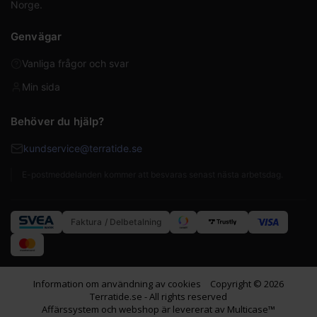
Norge.
Genvägar
Vanliga frågor och svar
Min sida
Behöver du hjälp?
kundservice@terratide.se
E-postmeddelanden kommer att besvaras senast nästa arbetsdag.
Faktura / Delbetalning
Information om användning av cookies
Copyright © 2026
Terratide.se - All rights reserved
Affärssystem
och
webshop
är levererat av
Multicase™