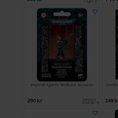
I lager:
7
Imperial Agents Vindicare Assassin
Domin
290 SEK
249 
Väntas in:
2026-08-19