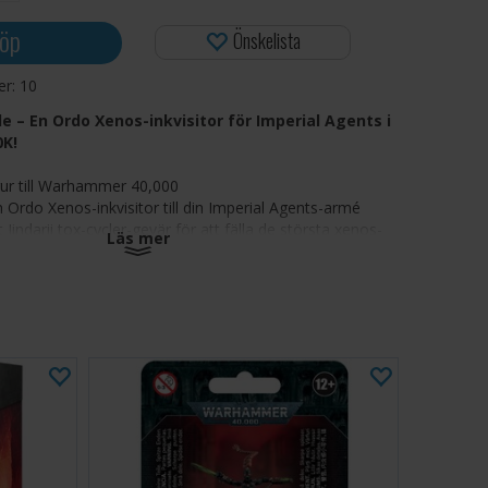
öp
Önskelista
ger:
10
le – En Ordo Xenos-inkvisitor för Imperial Agents i
K!
gur till Warhammer 40,000
en Ordo Xenos-inkvisitor till din Imperial Agents-armé
 Jindarii tox-cycler-gevär för att fälla de största xenos-
Läs mer
du kan hitta
 ryggen på en Garralisk, som enligt ryktet är den sista
g
n radikal inkvisitor från Ordo Xenos, är en fulländad
ande monster. Från toppen av sin tämjda Garralisk-
ch attackerar Kroyle xenos-byten, och fäller även de
ålen med giftfyllda skott från sin Jindarii tox-cycler.
 plastset innehåller inkvisitor Kroyle, en mästerjägare
al Agents-arméer i Warhammer 40,000-spel. Denna