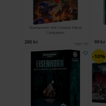
Warhammer 40K Combat Patrol
Companion
265 SEK
99 S
I lager:
20+
10%