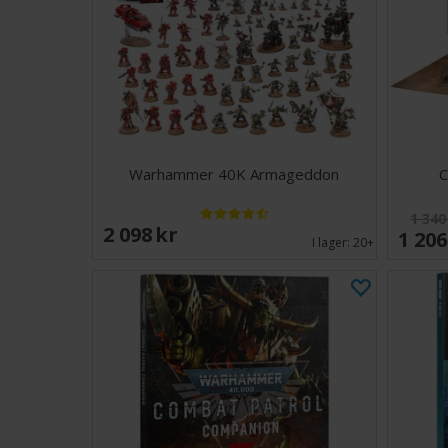
Warhammer 40K Armageddon
C
1 340
2 098 SEK
1 206
I lager:
20+