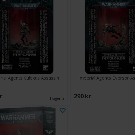
rial Agents Culexus Assassin
Imperial Agents Eversor A
SEK
290 SEK
I lager:
3