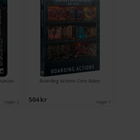
ssassin
Boarding Actions Core Rules
504 SEK
I lager:
2
I lager:
1