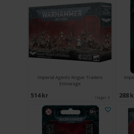
Imperial Agents Rogue Traders
Impe
Entourage
514 SEK
288 
I lager:
3