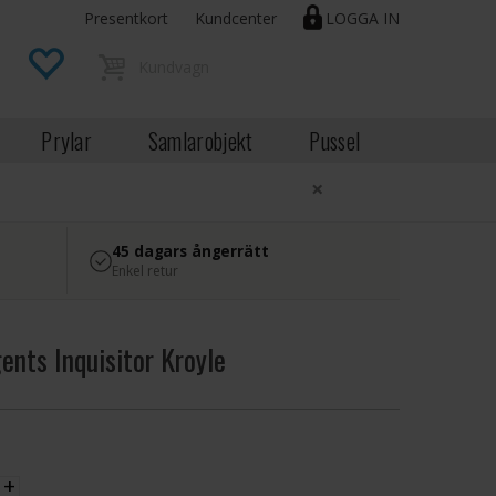
Presentkort
Kundcenter
LOGGA IN
Prylar
Samlarobjekt
Pussel
×
45 dagars ångerrätt
Enkel retur
ents Inquisitor Kroyle
EK
+