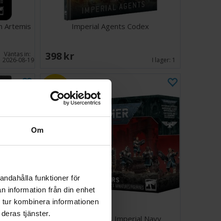
n Artemis
Imperial Agents Codex
398 SEK
Väntas in:
2026-08-19
I lager:
1
10%
Om
andahålla funktioner för
n information från din enhet
 tur kombinera informationen
deras tjänster.
ea Set
Imperial Agents Imperial Navy