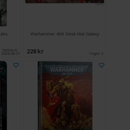
ules
Warhammer 40K Desk Mat Galaxy
228 SEK
Väntas in:
2026-08-31
I lager:
2