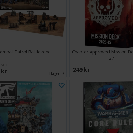
skoningslösa ink
verktyg mot dem
för sig själv. Ha
genom att använd
avstånd, medan h
slag – in i positi
Satsen innehålle
huvuden till han
ombat Patrol Battlezone
Chapter Approved Mission D
käftarna fria, re
27
 SEK
249 SEK
Innehåll:
 SEK
I lager:
9
36 plastde
1 Citadel
1 monteri
Denna miniatyr 
Regler för anvä
kan laddas ner 