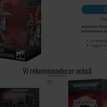
K
I la
Inquisitor Kroy
Warhammer 40
En plastfi
Lägg till 
Använd ett
monstren 
Kämpa från
av sitt sla
Vi rekommenderar också
Ynigoh Kroyle, e
jägare av främm
häst förföljer o
mest formidabla m
Detta flerdelade
för dina Imperi