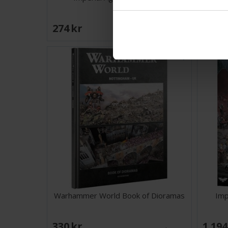
274 SEK
88 S
I lager:
1
Warhammer World Book of Dioramas
Imp
330 SEK
1 194