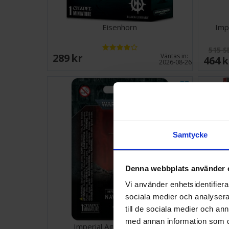
Eisenhorn
Imp
515 S
289 SEK
Väntas in:
464 
2026-08-26
Samtycke
Denna webbplats använder 
Vi använder enhetsidentifierar
sociala medier och analysera 
till de sociala medier och a
med annan information som du 
Imperial Agents Navigator