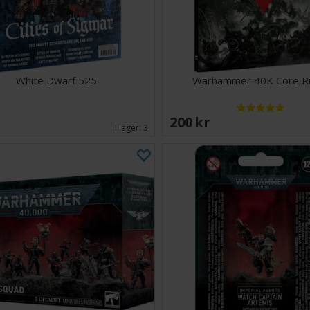
White Dwarf 525
Warhammer 40K Core R
EK
200 SEK
I lager:
3