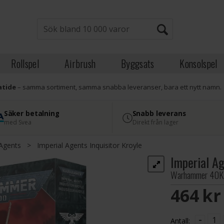
Rollspel
Airbrush
Byggsats
Konsolspel
atide
– samma sortiment, samma snabba leveranser, bara ett nytt namn.
Säker betalning
Snabb leverans
med Svea
Direkt från lager
 Agents
>
Imperial Agents Inquisitor Kroyle
Imperial Ag
Warhammer 40K
464 S
-
Antall: