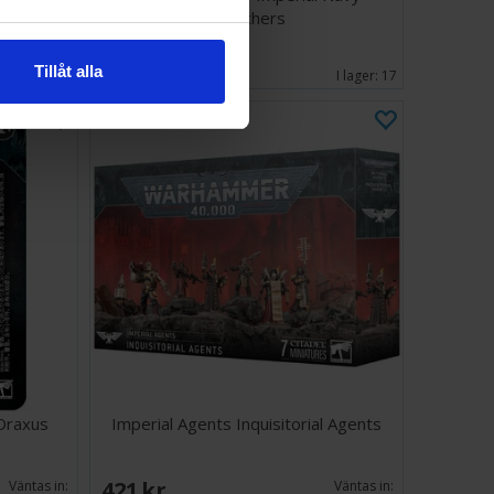
Breachers
515 SEK
Väntas in:
464 SEK
2026-08-31
Tillåt alla
I lager:
17
 Draxus
Imperial Agents Inquisitorial Agents
421 SEK
Väntas in:
Väntas in: