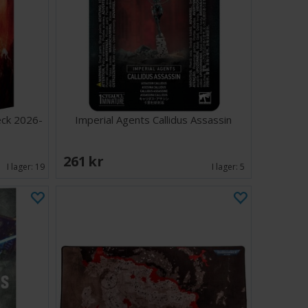
visitor är mer än villig att använda fiendens egna
 – och tillägna sig exempel på främmande teknologi
n är särskilt lämpad för att fälla de största bytena
a sitt xenotek-gevär för att skjuta ner dem på långt
an rider sin Garralisk – som tros vara den sista av sitt
on för att få det perfekta skottet.
r 2 huvuden till Kroyle – med hjälm och utan – samt 2
s riddjur – med ljuddämpande huva på eller med
eck 2026-
Imperial Agents Callidus Assassin
do att attackera.
261 SEK
I lager:
19
I lager:
5
lar
 60 mm rund bas
ngsanvisning
måste monteras och levereras omålad.
ndning av denna miniatyr i dina Warhammer 40,000-spel
gratis från Warhammer Community-webbplatsen.