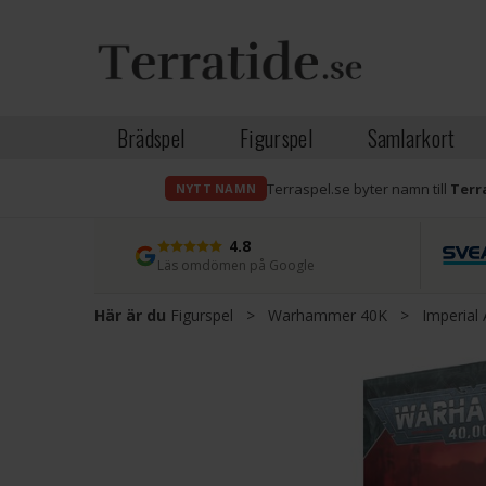
Brädspel
Figurspel
Samlarkort
Terraspel.se byter namn till
Terr
NYTT NAMN
4.8
Läs omdömen på Google
Här är du
Figurspel
>
Warhammer 40K
>
Imperial