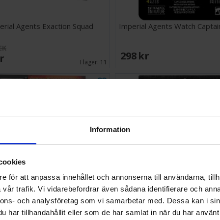
erial Agents Exaction Squad
Imperial Agents Watch Captai
EK
298 SEK
SEK
I lager:
11
Information
cookies
e för att anpassa innehållet och annonserna till användarna, tillh
vår trafik. Vi vidarebefordrar även sådana identifierare och anna
nnons- och analysföretag som vi samarbetar med. Dessa kan i sin
har tillhandahållit eller som de har samlat in när du har använt 
White Dwarf 524
Warhammer 40K Terrain Ar