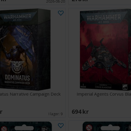
2026-08-20
atus Narrative Campaign Deck
Imperial Agents Corvus Bla
SEK
694 SEK
I lager:
9