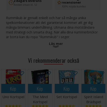
2 dagars leverans
recensioner
Beställ innan kl. 12
100% nöjda kunder
Rummikub är genialt enkelt och har så många unika
spelkombinationer att det garanterat kommer att ge dig
många timmars underhållning. Utmana dina motståndare
med strategi och smarta drag. När alla dina nummerbrickor
är borta kan du ropa "Rummikub" i seger.
Läs mer
Använd pjäserna på din hylla för att lägga ut, komplettera
och omorganisera de stegar och grupper som redan finns på
bordet. Skickliga spelare kan använda alla tre varianterna i ett
Vi rekommenderar också
och samma drag!
Grupper består av 3 eller 4 pjäser med samma nummer, men
i olika färger. Stegar består av minst 3 pjäser i samma färg
och i nummerordning. Joker ersätter vilken pjäs som helst
oavsett färg eller nummer.
Köp
Köp
Köp
Köp
Spelet fortsätter tills en av spelarna har gjort sig av med alla
Uno Kortspel
The Mind
Set Kortspel
Spirit Island
sina pjäser och ropar Rummikub. Ju fler pjäser dina
Kortspel
Brädspel
motståndare har kvar, desto högre poäng får etappvinnaren!