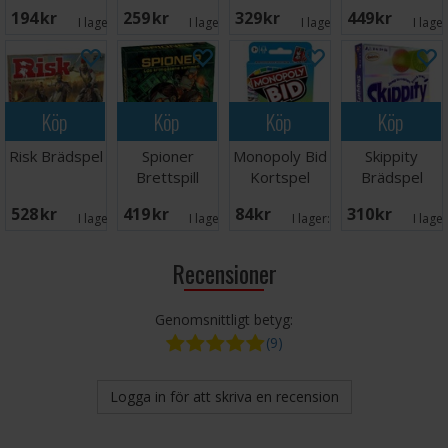
Brädspel
Brädspel
- NORSK
194 SEK
259 SEK
329 SEK
449 SEK
I lager:
1
I lager:
2
I lager:
1
I lage
Köp
Köp
Köp
Köp
Risk Brädspel
Spioner
Monopoly Bid
Skippity
Brettspill
Kortspel
Brädspel
528 SEK
419 SEK
84 SEK
310 SEK
I lager:
2
I lager:
3
I lager:
2
I lage
Recensioner
Genomsnittligt betyg:
(9)
Logga in för att skriva en recension