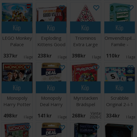
Köp
Köp
Köp
Köp
LEGO Monkey
Exploding
Triominos
Omvendtspillet
Palace
Kittens Good
Extra Large
Familie -
Brädspel
vs Evil -
Brädspel
NORSK
337 SEK
238 SEK
398 SEK
110 SEK
Svensk
I lager:
5
I lager:
2
I lager:
3
I lage
Köp
Köp
Köp
Köp
Monopoly
Monopoly
Myrstacken
Scrabble
Harry Potter
Deal Harry
Brädspel
Original 2-i-1
Brädspel
Potter
Brettspill
Väntas in:
498 SEK
141 SEK
268 SEK
334 SEK
Kortspel
I lager:
2
I lager:
5
2026-09-30
I lage