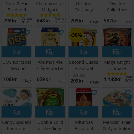
Near & Far
Champions of
Garden
Qwirkle
Brädspel
Midgard
Getaway
Collectors
Brädspel
Brädspel
Edition
Väntas in:
Väntas in:
798 SEK
648 SEK
209 SEK
587 SEK
Brädspel
2026-09-30
2026-09-30
I lager:
2
I lage
30%
Köp
Köp
Köp
Köp
DOS Kortspel
Alle mot Alle
Second Guess
Mage Knight
- Second
Frågesporter
Brädspel
Ultimate
Edition
Edition
298 SEK
Vänta
108 SEK
659 SEK
1 148 SEK
209 SEK
Brädspel
I lager:
5
I lager:
1
2026
I lager:
5
Köp
Köp
Köp
Köp
Candy Spiders
Dobble Lord
AdUndas
Mexican Train
Leopards
of the Rings
Brädspel
& Kykelikokos