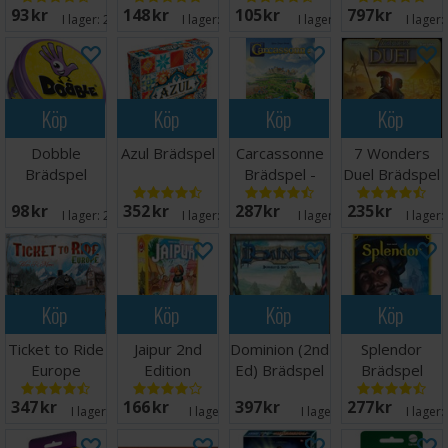
Innehåll:
93 SEK
148 SEK
105 SEK
797 SEK
I lager:
20+
I lager:
20+
I lager:
10
I lager:
4 brickställ
104 nummerbrickor 1-13 i fyra färger
2 jokrar
Svenska spelregler
Köp
Köp
Köp
Köp
Dobble
Azul Brädspel
Carcassonne
7 Wonders
Brädspel
Brädspel -
Duel Brädspel
Svensk
- Svensk
98 SEK
352 SEK
287 SEK
235 SEK
I lager:
20+
I lager:
20+
I lager:
18
I lager:
Köp
Köp
Köp
Köp
Ticket to Ride
Jaipur 2nd
Dominion (2nd
Splendor
Europe
Edition
Ed) Brädspel
Brädspel
Brädspel
Brädspel
347 SEK
166 SEK
397 SEK
277 SEK
I lager:
20+
I lager:
1
I lager:
1
I lager: