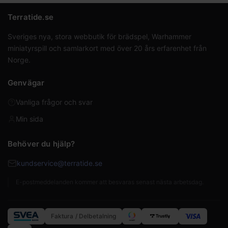
Terratide.se
Sveriges nya, stora webbutik för brädspel, Warhammer
miniatyrspill och samlarkort med över 20 års erfarenhet från
Norge.
Genvägar
Vanliga frågor och svar
Min sida
Behöver du hjälp?
kundservice@terratide.se
E-postmeddelanden kommer att besvaras senast nästa arbetsdag.
Faktura / Delbetalning