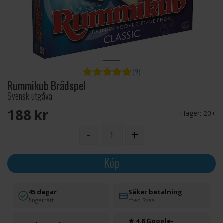
(9)
Rummikub Brädspel
Svensk utgåva
188 SEK
I lager:
20+
-
+
Köp
45 dagar
Säker betalning
Ångerrätt
med Svea
★ 4.8 Google-