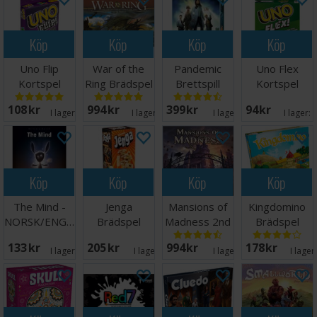
Köp
Köp
Köp
Köp
Uno Flip
War of the
Pandemic
Uno Flex
Kortspel
Ring Brädspel
Brettspill
Kortspel
108 SEK
994 SEK
399 SEK
94 SEK
I lager:
20+
I lager:
11
I lager:
8
I lager:
Köp
Köp
Köp
Köp
The Mind -
Jenga
Mansions of
Kingdomino
NORSK/ENGELSK
Brädspel
Madness 2nd
Brädspel
Edition
133 SEK
205 SEK
994 SEK
178 SEK
I lager:
20+
I lager:
3
I lager:
8
I lager