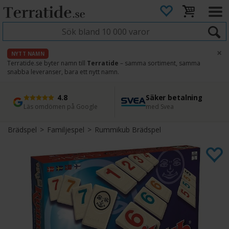
×
NYTT NAMN
Terratide.se byter namn till
Terratide
– samma sortiment, samma
snabba leveranser, bara ett nytt namn.
4.8
Säker betalning
Snabb leverans
45 dagars ångerrätt
Läs omdömen på Google
med Svea
Direkt från lager
Enkel retur
Brädspel
>
Familjespel
>
Rummikub Brädspel