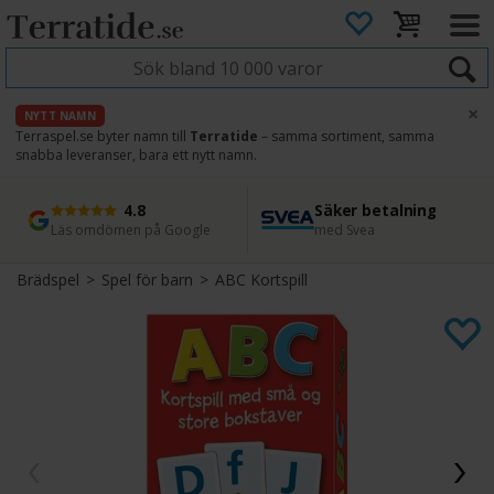
×
NYTT NAMN
Terraspel.se byter namn till
Terratide
– samma sortiment, samma
snabba leveranser, bara ett nytt namn.
4.8
Säker betalning
Snabb leverans
45 dagars ångerrätt
Läs omdömen på Google
med Svea
Direkt från lager
Enkel retur
Brädspel
>
Spel för barn
>
ABC Kortspill