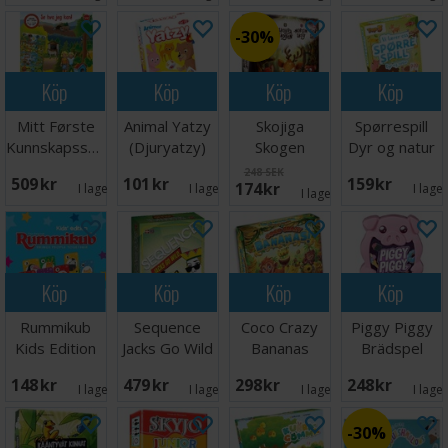
30%
Köp
Köp
Köp
Köp
Mitt Første
Animal Yatzy
Skojiga
Spørrespill
Kunnskapsspill
(Djuryatzy)
Skogen
Dyr og natur
Brädspel
Brädspel
Lærespill
248 SEK
509 SEK
101 SEK
159 SEK
174 SEK
I lager:
1
I lager:
5
I lage
I lager:
4
Köp
Köp
Köp
Köp
Rummikub
Sequence
Coco Crazy
Piggy Piggy
Kids Edition
Jacks Go Wild
Bananas
Brädspel
Brädspel
- NORSK
Brädspel
148 SEK
479 SEK
298 SEK
248 SEK
I lager:
2
I lager:
5
I lager:
3
I lage
30%