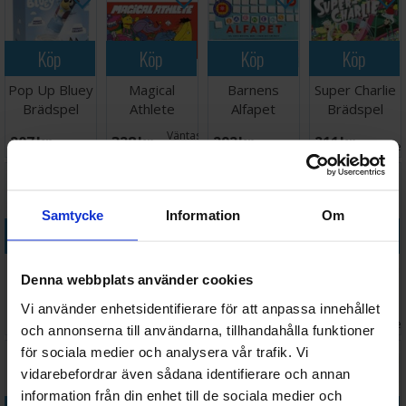
Köp
Köp
Köp
Köp
Pop Up Bluey
Magical
Barnens
Super Charlie
Brädspel
Athlete
Alfapet
Brädspel
Brädspel
Brädspel
Väntas in:
207 SEK
328 SEK
292 SEK
211 SEK
I lager:
3
2026-09-30
I lager:
4
I lage
Samtycke
Information
Om
Köp
Köp
Köp
Köp
Vi lærer oss
UNO Junior
Bamse
Babblarna Kan
Denna webbplats använder cookies
STORT og
Gabbys
Havets
du göra
morsomt -
Dollhouse
Hemlighet
spelet
Vi använder enhetsidentifierare för att anpassa innehållet
363 SEK
120 SEK
334 SEK
168 SEK
NORSK
Kortspel
Brädspel
Brädspel
I lager:
2
I lager:
3
I lager:
5
I lage
och annonserna till användarna, tillhandahålla funktioner
för sociala medier och analysera vår trafik. Vi
vidarebefordrar även sådana identifierare och annan
information från din enhet till de sociala medier och