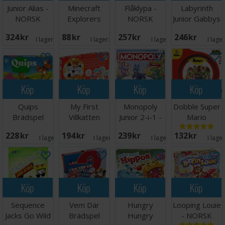
Junior Alias -
Minecraft
Flåklypa -
Labyrinth
NORSK
Explorers
NORSK
Junior Gabbys
Kortspel
Dollhouse
324 SEK
88 SEK
257 SEK
246 SEK
I lager:
20+
I lager:
3
I lager:
7
I lage
Köp
Köp
Köp
Köp
Quips
My First
Monopoly
Dobble Super
Brädspel
Villkatten
Junior 2-i-1 -
Mario
Brädspel
NORSK
Brädspel
228 SEK
194 SEK
239 SEK
132 SEK
I lager:
4
I lager:
11
I lager:
4
I lage
Köp
Köp
Köp
Köp
Sequence
Vem Där
Hungry
Looping Louie
Jacks Go Wild
Brädspel
Hungry
- NORSK