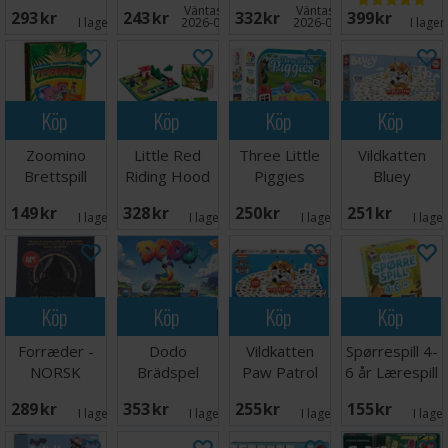
Brädspel
Hippos
Väntas in:
Väntas in:
293 SEK
243 SEK
332 SEK
399 SEK
Brädspel
I lager:
1
2026-08-15
2026-08-27
I lager
Köp
Köp
Köp
Köp
Zoomino
Little Red
Three Little
Vildkatten
Brettspill
Riding Hood
Piggies
Bluey
Hjärngympa
Hjärngympa
Brädspel
149 SEK
328 SEK
250 SEK
251 SEK
I lager:
2
I lager:
2
I lager:
5
I lage
Köp
Köp
Köp
Köp
Forræder -
Dodo
Vildkatten
Spørrespill 4-
NORSK
Brädspel
Paw Patrol
6 år Lærespill
Brädspel
289 SEK
353 SEK
255 SEK
155 SEK
I lager:
6
I lager:
1
I lager:
5
I lage