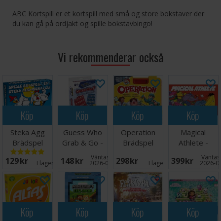
ABC Kortspill er et kortspill med små og store bokstaver der
du kan gå på ordjakt og spille bokstavbingo!
Vi rekommenderar också
Köp
Köp
Köp
Köp
Steka Ägg
Guess Who
Operation
Magical
Brädspel
Grab & Go -
Brädspel
Athlete -
Reseutgåva
NORSK
Väntas in:
Väntas 
129 SEK
148 SEK
298 SEK
399 SEK
I lager:
16
2026-08-27
I lager:
4
2026-0
Köp
Köp
Köp
Köp