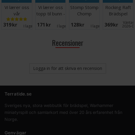
Vi lærer oss
Vi lærer oss
Stomp Stomp
Rocking Raft
vår
topp til bunn -
Chomp
Brädspel
fantastiske
NORSK
Brädspel
Väntas 
319 SEK
171 SEK
128 SEK
369 SEK
kropp
I lager:
4
I lager:
6
I lager:
1
2026-0
Recensioner
Logga in för att skriva en recension
Terratide.se
Sveriges nya, stora webbutik för brädspel, Warhammer
miniatyrspill och samlarkort med över 20 års erfarenhet från
Norge.
Genvägar