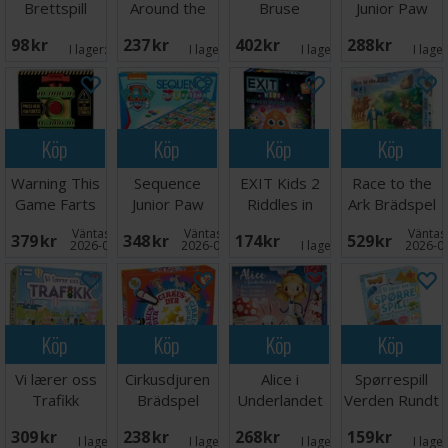
Brettspill
Around the
Bruse
Junior Paw
World
Brettspill
Patrol
98 SEK
237 SEK
402 SEK
288 SEK
Brädspel
Brädspel
I lager:
5
I lager:
1
I lager:
6
I lage
Köp
Köp
Köp
Köp
Warning This
Sequence
EXIT Kids 2
Race to the
Game Farts
Junior Paw
Riddles in
Ark Brädspel
Brädspel
Patrol
Monsterville
Väntas in:
Väntas in:
Väntas 
379 SEK
348 SEK
174 SEK
529 SEK
Brädspel
2026-09-30
2026-08-15
I lager:
9
2026-0
Köp
Köp
Köp
Köp
Vi lærer oss
Cirkusdjuren
Alice i
Spørrespill
Trafikk
Brädspel
Underlandet
Verden Rundt
Lærespill
Brädspel
Lærespill
309 SEK
238 SEK
268 SEK
159 SEK
I lager:
5
I lager:
5
I lager:
2
I lage