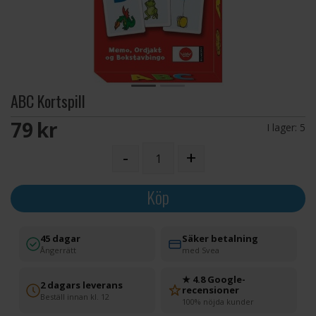
ABC Kortspill
79 SEK
I lager:
5
-
+
Köp
45 dagar
Säker betalning
Ångerrätt
med Svea
★ 4.8 Google-
2 dagars leverans
recensioner
Beställ innan kl. 12
100% nöjda kunder