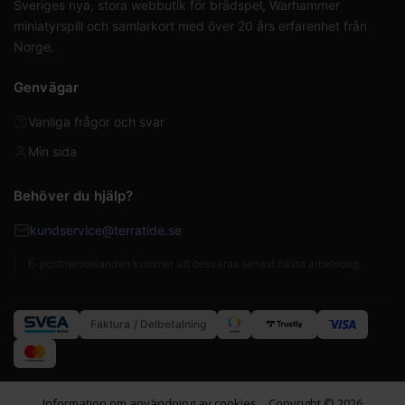
Sveriges nya, stora webbutik för brädspel, Warhammer
miniatyrspill och samlarkort med över 20 års erfarenhet från
Norge.
Genvägar
Vanliga frågor och svar
Min sida
Behöver du hjälp?
kundservice@terratide.se
E-postmeddelanden kommer att besvaras senast nästa arbetsdag.
Faktura / Delbetalning
Information om användning av cookies
Copyright © 2026