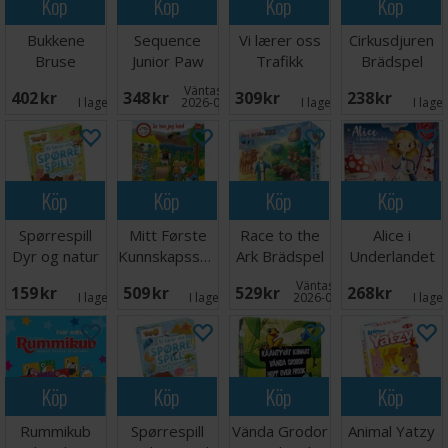
Köp
Köp
Köp
Köp
Bukkene
Sequence
Vi lærer oss
Cirkusdjuren
Bruse
Junior Paw
Trafikk
Brädspel
Brettspill
Patrol
Lærespill
Väntas in:
402 SEK
348 SEK
309 SEK
238 SEK
Brädspel
I lager:
6
2026-08-15
I lager:
5
I lage
Köp
Köp
Köp
Köp
Spørrespill
Mitt Første
Race to the
Alice i
Dyr og natur
Kunnskapsspill
Ark Brädspel
Underlandet
Lærespill
Brädspel
Brädspel
Väntas in:
159 SEK
509 SEK
529 SEK
268 SEK
I lager:
3
I lager:
1
2026-09-30
I lage
Köp
Köp
Köp
Köp
Rummikub
Spørrespill
Vända Grodor
Animal Yatzy