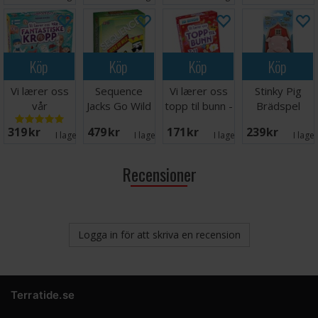
Köp
Köp
Köp
Köp
Vi lærer oss
Sequence
Vi lærer oss
Stinky Pig
vår
Jacks Go Wild
topp til bunn -
Brädspel
fantastiske
- NORSK
NORSK
319 SEK
479 SEK
171 SEK
239 SEK
kropp
I lager:
4
I lager:
5
I lager:
6
I lage
Recensioner
Logga in för att skriva en recension
Terratide.se