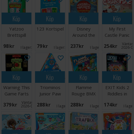
Köp
Köp
Köp
Köp
Yatzoo
123 Kortspel
Disney
My First
Brettspill
Around the
Castle Panic
World
Brädspel
Väntas 
98 SEK
79 SEK
237 SEK
254 SEK
Brädspel
I lager:
5
I lager:
5
I lager:
1
2026-0
Köp
Köp
Köp
Köp
Warning This
Triominos
Flamme
EXIT Kids 2
Game Farts
Junior Paw
Rouge BMX
Riddles in
Brädspel
Patrol
Brädspel
Monsterville
Väntas in:
379 SEK
288 SEK
288 SEK
174 SEK
Brädspel
2026-09-30
I lager:
1
I lager:
3
I lage