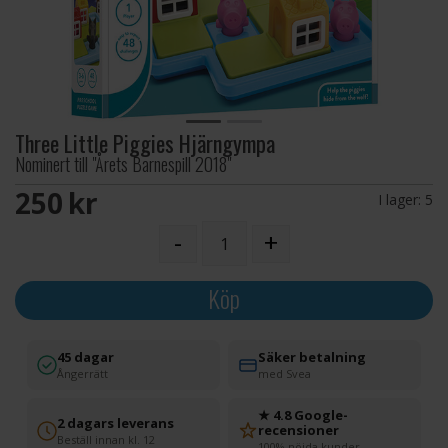
Three Little Piggies Hjärngympa
Nominert till "Årets Barnespill 2018"
250 SEK
I lager:
5
-
+
Köp
45 dagar
Säker betalning
Ångerrätt
med Svea
★ 4.8 Google-
2 dagars leverans
recensioner
Beställ innan kl. 12
100% nöjda kunder