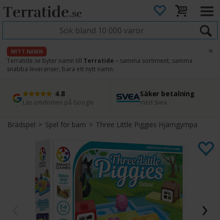
×
NYTT NAMN
Terratide.se byter namn till
Terratide
– samma sortiment, samma
snabba leveranser, bara ett nytt namn.
4.8
Säker betalning
Snabb leverans
45 dagars ångerrätt
Läs omdömen på Google
med Svea
Direkt från lager
Enkel retur
Brädspel
>
Spel för barn
>
Three Little Piggies Hjärngympa