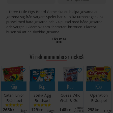
I Three Little Pigs Board Game ska du hjälpa grisarna att
gömma sig från vargen! Spelet har 48 olika utmaningar - 24
pussel med bara grisarna och 24 pussel med både grisarna
och vargen. Bilderbok som "berättar" historien. Placera
husen så att de skyddar grisarna.
Läs mer
Detta är ett spel i Smartgames-serien, som stimulerar
följande kognitiva färdigheter:
Problemlösning
Vi rekommenderar också
Logik och resonemang
Språkliga färdigheter
Koncentrationsförmåga
Planeringsförmåga
Visuell perception
Flexibelt tänkande
Köp
Köp
Köp
Köp
Minnesförmåga
Catan Junior
Steka Ägg
Guess Who
Operation
Hur man spelar:
Brädspel
Brädspel
Grab & Go -
Brädspel
Välj en utmaning från utmaningshäftet - det är alltid en
Reseutgåva
Väntas in:
268 SEK
129 SEK
148 SEK
298 SEK
bra idé att börja på den enklaste nivån
I lager:
8
I lager:
16
2026-08-27
I lage