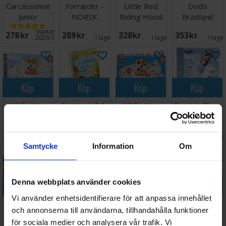
Carcassonne
Forræder -
Little Red
Dodo
Junior
NORSK
Riding Hood
Brädspel
Brädspel -
Hjärngympa
Väntas in:
278 SEK
289 SEK
328 SEK
353 SEK
Svensk
2026-09-30
I lager:
6
I lager:
2
I lage
Köp
Köp
Köp
Köp
Vildkatten
Spørrespill 4-
Vildkatten
Pop Up Bluey
Bluey
6 år Lærespill
Paw Patrol
Brädspel
Brädspel
Brädspel
251 SEK
155 SEK
255 SEK
207 SEK
I lager:
8
I lager:
1
I lager:
5
I lage
Samtycke
Information
Om
Denna webbplats använder cookies
Köp
Köp
Köp
Köp
Vi använder enhetsidentifierare för att anpassa innehållet
Magical
Barnens
Vi lærer oss
Super Charlie
och annonserna till användarna, tillhandahålla funktioner
Athlete
Alfapet
STORT og
Brädspel
för sociala medier och analysera vår trafik. Vi
Brädspel
Brädspel
morsomt -