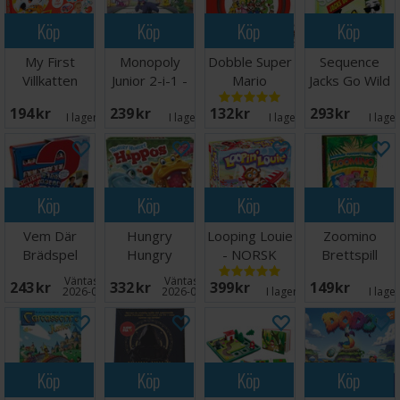
Köp
Köp
Köp
Köp
My First
Monopoly
Dobble Super
Sequence
Villkatten
Junior 2-i-1 -
Mario
Jacks Go Wild
Brädspel
NORSK
Brädspel
Brädspel
194 SEK
239 SEK
132 SEK
293 SEK
I lager:
11
I lager:
4
I lager:
6
I lage
Köp
Köp
Köp
Köp
Vem Där
Hungry
Looping Louie
Zoomino
Brädspel
Hungry
- NORSK
Brettspill
Hippos
Väntas in:
Väntas in:
243 SEK
332 SEK
399 SEK
149 SEK
Brädspel
2026-08-15
2026-08-27
I lager:
14
I lage
Köp
Köp
Köp
Köp