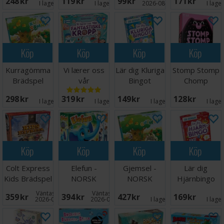
248 SEK
119 SEK
99 SEK
171 SEK
Kortspel
I lager:
6
I lager:
9
2026-08-15
I lage
Köp
Köp
Köp
Köp
Kurragömma
Vi lærer oss
Lär dig Kluriga
Stomp Stomp
Brädspel
vår
Bingot
Chomp
fantastiske
Brädspel
298 SEK
319 SEK
149 SEK
128 SEK
kropp
I lager:
1
I lager:
4
I lager:
1
I lage
Köp
Köp
Köp
Köp
Colt Express
Elefun -
Gjemsel -
Lär dig
Kids Brädspel
NORSK
NORSK
Hjärnbingo
Väntas in:
Väntas in:
359 SEK
394 SEK
427 SEK
169 SEK
2026-09-30
2026-09-30
I lager:
2
I lage