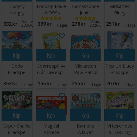
Hungry
Looping Louie
Carcassonne
Vildkatten
Hungry
- NORSK
Junior
Bluey
Hippos
Brädspel -
Brädspel
Väntas in:
Väntas in:
332 SEK
399 SEK
278 SEK
251 SEK
Brädspel
Svensk
2026-08-27
I lager:
14
2026-09-30
I lage
Köp
Köp
Köp
Köp
Dodo
Spørrespill 4-
Vildkatten
Pop Up Bluey
Brädspel
6 år Lærespill
Paw Patrol
Brädspel
Brädspel
353 SEK
155 SEK
255 SEK
207 SEK
I lager:
1
I lager:
1
I lager:
5
I lage
Köp
Köp
Köp
Köp
Super Charlie
Magical
Barnens
Vi lærer oss
Brädspel
Athlete
Alfapet
STORT og