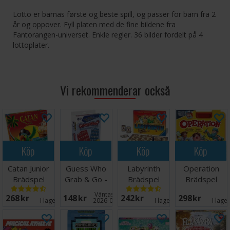
Lotto er barnas første og beste spill, og passer for barn fra 2
år og oppover. Fyll platen med de fine bildene fra
Fantorangen-universet. Enkle regler. 36 bilder fordelt på 4
lottoplater.
Vi rekommenderar också
Köp
Köp
Köp
Köp
Catan Junior
Guess Who
Labyrinth
Operation
Brädspel
Grab & Go -
Brädspel
Brädspel
Reseutgåva
Väntas in:
268 SEK
148 SEK
242 SEK
298 SEK
I lager:
8
2026-08-27
I lager:
5
I lage