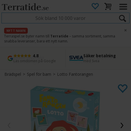
×
NYTT NAMN
Terraspel.se byter namn till
Terratide
– samma sortiment, samma
snabba leveranser, bara ett nytt namn.
4.8
Säker betalning
Snabb leverans
45 dagars ångerrätt
Läs omdömen på Google
med Svea
Direkt från lager
Enkel retur
Brädspel
>
Spel för barn
>
Lotto Fantorangen