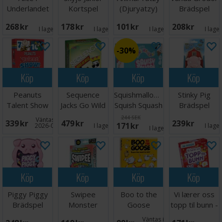
Underlandet
Kortspel
(Djuryatzy)
Brädspel
Brädspel
268 SEK
178 SEK
101 SEK
208 SEK
I lager:
2
I lager:
1
I lager:
5
I lage
30%
Köp
Köp
Köp
Köp
Peanuts
Sequence
Squishmallows
Stinky Pig
Talent Show
Jacks Go Wild
Squish Squash
Brädspel
Kortspel
- NORSK
Brettspill
244 SEK
Väntas in:
339 SEK
479 SEK
239 SEK
171 SEK
2026-09-30
I lager:
5
I lage
I lager:
5
Köp
Köp
Köp
Köp
Piggy Piggy
Swipee
Boo to the
Vi lærer oss
Brädspel
Monster
Goose
topp til bunn -
Edition
Kortspel
NORSK
Väntas in: