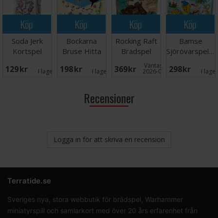
Köp
Köp
Köp
Köp
Soda Jerk
Bockarna
Rocking Raft
Bamse
Kortspel
Bruse Hitta
Brädspel
Sjörövarspelet
Trollet
Brädspel
Väntas in:
129 SEK
198 SEK
369 SEK
298 SEK
Brädspel
I lager:
1
I lager:
7
2026-09-30
I lage
Recensioner
Logga in för att skriva en recension
Terratide.se
Sveriges nya, stora webbutik för brädspel, Warhammer
miniatyrspill och samlarkort med över 20 års erfarenhet från