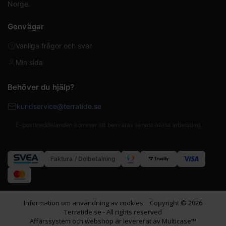
Norge.
Genvägar
Vanliga frågor och svar
Min sida
Behöver du hjälp?
kundservice@terratide.se
E-postmeddelanden kommer att besvaras senast nästa arbetsdag.
Faktura / Delbetalning
Information om användning av cookies
Copyright © 2026
Terratide.se - All rights reserved
Affärssystem
och
webshop
är levererat av
Multicase™