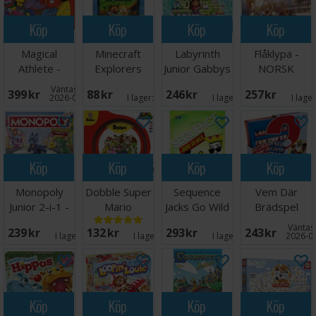
Köp
Köp
Köp
Köp
Magical
Minecraft
Labyrinth
Flåklypa -
Athlete -
Explorers
Junior Gabbys
NORSK
NORSK
Kortspel
Dollhouse
Väntas in:
399 SEK
88 SEK
246 SEK
257 SEK
2026-09-30
I lager:
3
I lager:
2
I lage
Köp
Köp
Köp
Köp
Monopoly
Dobble Super
Sequence
Vem Där
Junior 2-i-1 -
Mario
Jacks Go Wild
Brädspel
NORSK
Brädspel
Brädspel
Väntas 
239 SEK
132 SEK
293 SEK
243 SEK
I lager:
4
I lager:
6
I lager:
1
2026-0
Köp
Köp
Köp
Köp