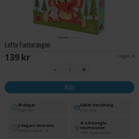
Lotto Fantorangen
139 SEK
I lager:
4
-
+
Köp
45 dagar
Säker betalning
Ångerrätt
med Svea
★ 4.8 Google-
2 dagars leverans
recensioner
Beställ innan kl. 12
100% nöjda kunder