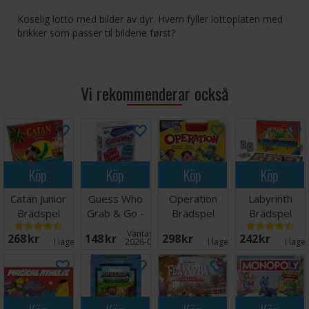
Koselig lotto med bilder av dyr. Hvem fyller lottoplaten med
brikker som passer til bildene først?
Vi rekommenderar också
Köp
Köp
Köp
Köp
Catan Junior
Guess Who
Operation
Labyrinth
Brädspel
Grab & Go -
Brädspel
Brädspel
Reseutgåva
Väntas in:
268 SEK
148 SEK
298 SEK
242 SEK
I lager:
8
2026-08-27
I lager:
4
I lage