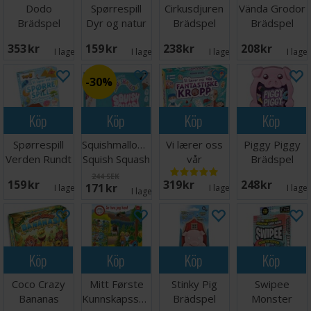
Dodo
Spørrespill
Cirkusdjuren
Vända Grodor
Brädspel
Dyr og natur
Brädspel
Brädspel
Lærespill
353 SEK
159 SEK
238 SEK
208 SEK
I lager:
1
I lager:
3
I lager:
5
I lage
30%
Köp
Köp
Köp
Köp
Spørrespill
Squishmallows
Vi lærer oss
Piggy Piggy
Verden Rundt
Squish Squash
vår
Brädspel
Lærespill
Brettspill
fantastiske
244 SEK
159 SEK
319 SEK
248 SEK
171 SEK
kropp
I lager:
5
I lager:
4
I lage
I lager:
5
Köp
Köp
Köp
Köp
Coco Crazy
Mitt Første
Stinky Pig
Swipee
Bananas
Kunnskapsspill
Brädspel
Monster