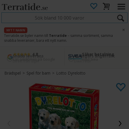
×
NYTT NAMN
Terratide.se byter namn till
Terratide
– samma sortiment, samma
snabba leveranser, bara ett nytt namn.
4.8
Säker betalning
Snabb leverans
45 dagars ångerrätt
Läs omdömen på Google
med Svea
Direkt från lager
Enkel retur
Brädspel
>
Spel för barn
>
Lotto Dyrelotto