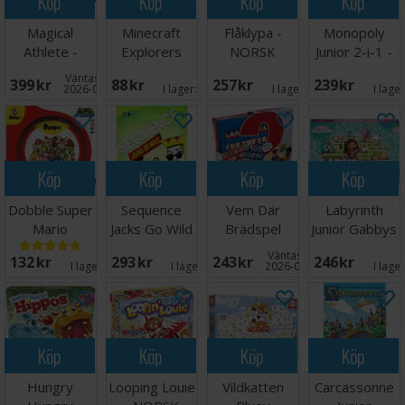
Köp
Köp
Köp
Köp
Magical
Minecraft
Flåklypa -
Monopoly
Athlete -
Explorers
NORSK
Junior 2-i-1 -
NORSK
Kortspel
NORSK
Väntas in:
399 SEK
88 SEK
257 SEK
239 SEK
2026-09-30
I lager:
3
I lager:
7
I lage
Köp
Köp
Köp
Köp
Dobble Super
Sequence
Vem Där
Labyrinth
Mario
Jacks Go Wild
Brädspel
Junior Gabbys
Brädspel
Brädspel
Dollhouse
Väntas in:
132 SEK
293 SEK
243 SEK
246 SEK
I lager:
6
I lager:
1
2026-08-15
I lage
Köp
Köp
Köp
Köp
Hungry
Looping Louie
Vildkatten
Carcassonne