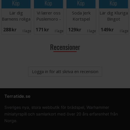
Köp
Köp
Köp
Köp
Lär dig
Vi lærer oss
Soda Jerk
Lär dig Kluriga
Barnens roliga
Puslemoro -
Kortspel
Bingot
frågespel
NORSK
288 SEK
171 SEK
129 SEK
149 SEK
I lager:
1
I lager:
5
I lager:
1
I lage
Recensioner
Logga in för att skriva en recension
Terratide.se
Sveriges nya, stora webbutik för brädspel, Warhammer
miniatyrspill och samlarkort med över 20 års erfarenhet från
Norge.