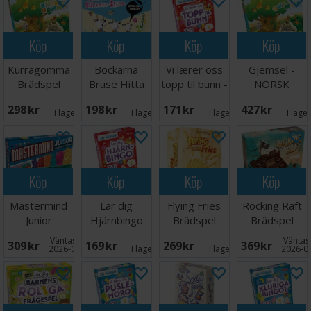
Köp
Köp
Köp
Köp
Kurragömma
Bockarna
Vi lærer oss
Gjemsel -
Brädspel
Bruse Hitta
topp til bunn -
NORSK
Trollet
NORSK
298 SEK
198 SEK
171 SEK
427 SEK
Brädspel
I lager:
1
I lager:
7
I lager:
6
I lage
Köp
Köp
Köp
Köp
Mastermind
Lär dig
Flying Fries
Rocking Raft
Junior
Hjärnbingo
Brädspel
Brädspel
Brädspel
Väntas in:
Väntas 
309 SEK
169 SEK
269 SEK
369 SEK
2026-09-30
I lager:
1
I lager:
2
2026-0