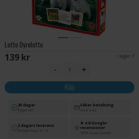
Lotto Dyrelotto
139 SEK
I lager:
7
-
+
Köp
45 dagar
Säker betalning
Ångerrätt
med Svea
★ 4.8 Google-
2 dagars leverans
recensioner
Beställ innan kl. 12
100% nöjda kunder