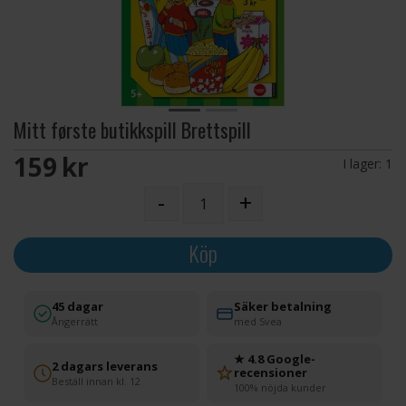
Mitt første butikkspill Brettspill
159 SEK
I lager:
1
-
+
Köp
45 dagar
Säker betalning
Ångerrätt
med Svea
★ 4.8 Google-
2 dagars leverans
recensioner
Beställ innan kl. 12
100% nöjda kunder