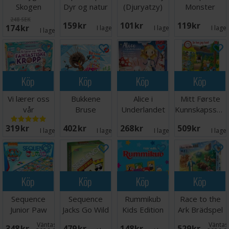
Skogen
Dyr og natur
(Djuryatzy)
Monster
Brädspel
Lærespill
Edition
248 SEK
159 SEK
101 SEK
119 SEK
174 SEK
Kortspel
I lager:
3
I lager:
5
I lage
I lager:
4
Köp
Köp
Köp
Köp
Vi lærer oss
Bukkene
Alice i
Mitt Første
vår
Bruse
Underlandet
Kunnskapsspill
fantastiske
Brettspill
Brädspel
Brädspel
319 SEK
402 SEK
268 SEK
509 SEK
kropp
I lager:
4
I lager:
6
I lager:
2
I lage
Köp
Köp
Köp
Köp
Sequence
Sequence
Rummikub
Race to the
Junior Paw
Jacks Go Wild
Kids Edition
Ark Brädspel
Patrol
- NORSK
Brädspel
Väntas in:
Väntas 
348 SEK
479 SEK
148 SEK
529 SEK