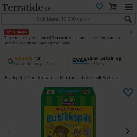
×
NYTT NAMN
Terratide.se byter namn till
Terratide
– samma sortiment, samma
snabba leveranser, bara ett nytt namn.
4.8
Säker betalning
Snabb leverans
45 dagars ångerrätt
Läs omdömen på Google
med Svea
Direkt från lager
Enkel retur
Brädspel
>
Spel för barn
>
Mitt første butikkspill Brettspill