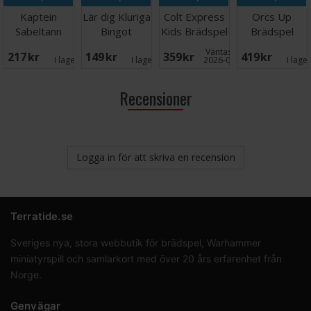
Kaptein
Lär dig Kluriga
Colt Express
Orcs Up
Sabeltann
Bingot
Kids Brädspel
Brädspel
Sjørøver Ludo
Väntas in:
217 SEK
149 SEK
359 SEK
419 SEK
- NORSK
I lager:
1
I lager:
1
2026-09-30
I lage
Recensioner
Logga in för att skriva en recension
Terratide.se
Sveriges nya, stora webbutik för brädspel, Warhammer
miniatyrspill och samlarkort med över 20 års erfarenhet från
Norge.
Genvägar