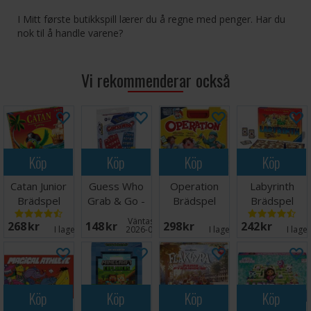
I Mitt første butikkspill lærer du å regne med penger. Har du
nok til å handle varene?
Vi rekommenderar också
Köp
Köp
Köp
Köp
Catan Junior
Guess Who
Operation
Labyrinth
Brädspel
Grab & Go -
Brädspel
Brädspel
Reseutgåva
Väntas in:
268 SEK
148 SEK
298 SEK
242 SEK
I lager:
8
2026-08-27
I lager:
4
I lage
Köp
Köp
Köp
Köp