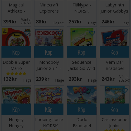
Magical
Minecraft
Flåklypa -
Labyrinth
Athlete -
Explorers
NORSK
Junior Gabbys
NORSK
Kortspel
Dollhouse
Väntas in:
399 SEK
88 SEK
257 SEK
246 SEK
2026-09-30
I lager:
3
I lager:
7
I lage
Köp
Köp
Köp
Köp
Dobble Super
Monopoly
Sequence
Vem Där
Mario
Junior 2-i-1 -
Jacks Go Wild
Brädspel
Brädspel
NORSK
Brädspel
Väntas 
132 SEK
239 SEK
293 SEK
243 SEK
I lager:
6
I lager:
4
I lager:
1
2026-0
Köp
Köp
Köp
Köp
Hungry
Looping Louie
Dodo
Carcassonne
Hungry
- NORSK
Brädspel
Junior