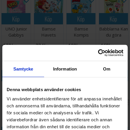
Köp
Köp
Köp
Köp
UNO Junior
Bamse
Bamse
Babblarna Kan
Gabbys
Havets
Kompis
du göra
Dollhouse
Hemlighet
spelet
spelet
120 SEK
334 SEK
198 SEK
168 SEK
Kortspel
Brädspel
Brädspel
Brädspel
I lager:
3
I lager:
5
I lager:
5
I lage
Samtycke
Information
Om
Köp
Köp
Köp
Köp
Gjett Et
Gjett
Matador
Brainbox
Denna webbplats använder cookies
Leketøy -
Godteriet -
Junior -
Billeder -
NORSK
NORSK
DANSK
DANSK
Vi använder enhetsidentifierare för att anpassa innehållet
Väntas 
95 SEK
95 SEK
418 SEK
159 SEK
I lager:
8
I lager:
9
I lager:
5
2026-0
och annonserna till användarna, tillhandahålla funktioner
för sociala medier och analysera vår trafik. Vi
vidarebefordrar även sådana identifierare och annan
information från din enhet till de sociala medier och