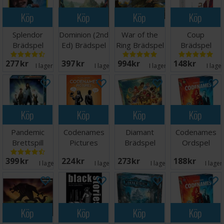
Köp
Köp
Köp
Köp
Splendor
Dominion (2nd
War of the
Coup
Brädspel
Ed) Brädspel
Ring Brädspel
Brädspel
277 SEK
397 SEK
994 SEK
148 SEK
I lager:
20+
I lager:
1
I lager:
11
I lage
Köp
Köp
Köp
Köp
Pandemic
Codenames
Diamant
Codenames
Brettspill
Pictures
Brädspel
Ordspel
Kortspel -
399 SEK
224 SEK
273 SEK
188 SEK
ENGELSK
I lager:
8
I lager:
9
I lager:
7
I lager
Köp
Köp
Köp
Köp