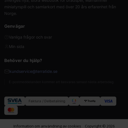
Sveriges nya, stora webbutik för brädspel, Warhammer
miniatyrspill och samlarkort med över 20 års erfarenhet från
Norge.
Genvägar
Vanliga frågor och svar
Min sida
Behöver du hjälp?
kundservice@terratide.se
E-postmeddelanden kommer att besvaras senast nästa arbetsdag.
Faktura / Delbetalning
Information om användning av cookies
Copyright © 2026