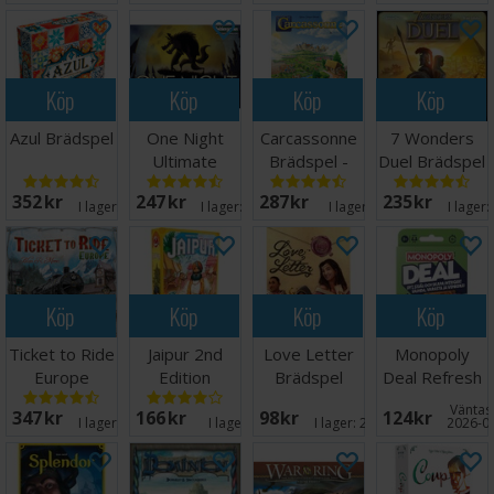
Köp
Köp
Köp
Köp
Azul Brädspel
One Night
Carcassonne
7 Wonders
Ultimate
Brädspel -
Duel Brädspel
Werewolf
Svensk
- Svensk
352 SEK
247 SEK
287 SEK
235 SEK
Brädspel
I lager:
20+
I lager:
20+
I lager:
18
I lager:
Köp
Köp
Köp
Köp
Ticket to Ride
Jaipur 2nd
Love Letter
Monopoly
Europe
Edition
Brädspel
Deal Refresh
Brädspel
Brädspel
Kortspel
Väntas 
347 SEK
166 SEK
98 SEK
124 SEK
I lager:
20+
I lager:
1
I lager:
20+
2026-0