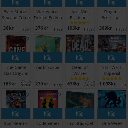
Köp
Köp
Köp
Köp
Black Stories
Werewords
Azul Mini
Ringens
Sex and Crime
Deluxe Edition
Brädspel -
Brorskap -
Kortspill
Kortspel
Reseutgåva
NORSK
36 SEK
376 SEK
193 SEK
369 SEK
I lager:
5
I lager:
1
I lager:
20+
I lager:
Köp
Köp
Köp
Köp
The Game
Sail Brädspel
Dead of
Star Wars
Das Original
Winter
Imperial
Kortspel
Brädspel
Assault
Väntas in:
Väntas in:
165 SEK
270 SEK
678 SEK
1 098 SEK
Brädspel
2026-08-27
I lager:
3
2026-09-30
I la
Köp
Köp
Köp
Köp
Star Realms
Codenames
Inis Brädspel
One Week