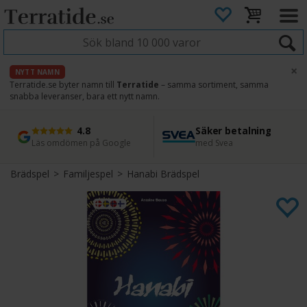
×
NYTT NAMN
Terratide.se byter namn till
Terratide
– samma sortiment, samma
snabba leveranser, bara ett nytt namn.
4.8
Säker betalning
Snabb leverans
45 dagars ångerrätt
Läs omdömen på Google
med Svea
Direkt från lager
Enkel retur
Brädspel
>
Familjespel
>
Hanabi Brädspel