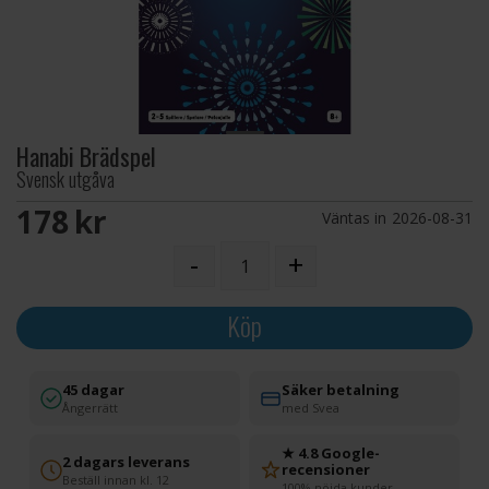
Hanabi Brädspel
Svensk utgåva
178 SEK
Väntas in
2026-08-31
-
+
Köp
45 dagar
Säker betalning
Ångerrätt
med Svea
★ 4.8 Google-
2 dagars leverans
recensioner
Beställ innan kl. 12
100% nöjda kunder