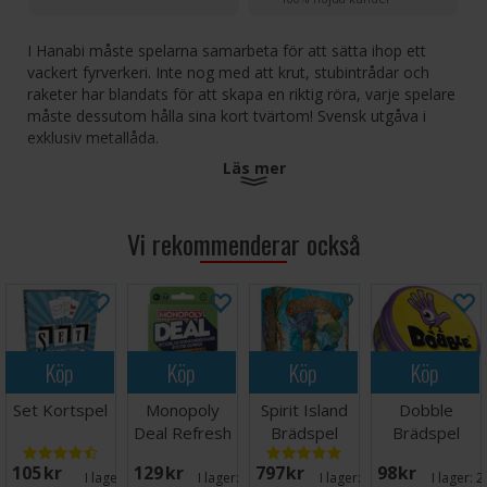
I Hanabi måste spelarna samarbeta för att sätta ihop ett
vackert fyrverkeri. Inte nog med att krut, stubintrådar och
raketer har blandats för att skapa en riktig röra, varje spelare
måste dessutom hålla sina kort tvärtom! Svensk utgåva i
exklusiv metallåda.
Läs mer
Ingen kan se sin egen hand... Det blir därför nödvändigt att ge
klok och exakt information om motståndarnas händer,
samtidigt som man själv måste anstränga sig för att komma
Vi rekommenderar också
ihåg den information man får. Laganda är nyckeln till
framgång i denna oförglömliga föreställning!
Antal spelare: 2-5
Ålder: 8+
Speltid: 25 minuter
Köp
Köp
Köp
Köp
Språk: Svenska
Set Kortspel
Monopoly
Spirit Island
Dobble
Deal Refresh
Brädspel
Brädspel
(NO/DK)
105 SEK
129 SEK
797 SEK
98 SEK
I lager:
6
I lager:
20+
I lager:
20+
I lager:
2