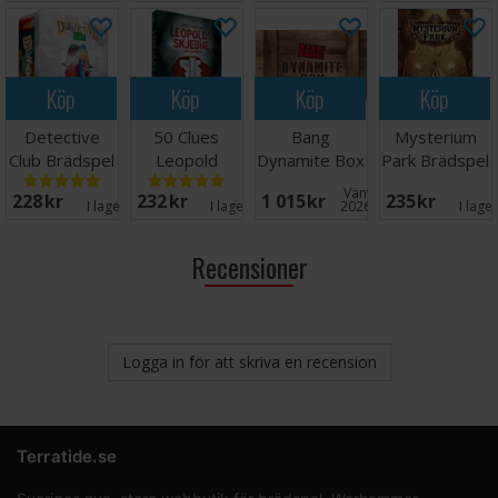
Köp
Köp
Köp
Köp
Detective
50 Clues
Bang
Mysterium
Club Brädspel
Leopold
Dynamite Box
Park Brädspel
Trilogien Del
Brädspel
Väntas in:
228 SEK
232 SEK
1 015 SEK
235 SEK
3 av 3
I lager:
5
I lager:
6
2026-08-11
I lage
Recensioner
Logga in för att skriva en recension
Terratide.se