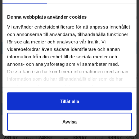
Puslemoro -
Kortspel
Ark Brädspel
Bingot
NORSK
Väntas in:
171 SEK
178 SEK
529 SEK
149 SEK
Denna webbplats använder cookies
I lager:
5
I lager:
1
2026-09-30
I lage
Vi använder enhetsidentifierare för att anpassa innehållet
och annonserna till användarna, tillhandahålla funktioner
för sociala medier och analysera vår trafik. Vi
Köp
Köp
Köp
Köp
vidarebefordrar även sådana identifierare och annan
information från din enhet till de sociala medier och
Stinky Pig
Kaptein
Lär dig
Boss Monster
annons- och analysföretag som vi samarbetar med.
Brädspel
Sabeltann
Barnens roliga
Junior
Dessa kan i sin tur kombinera informationen med annan
Sjørøver Ludo
frågespel
Brädspel
Väntas 
239 SEK
217 SEK
288 SEK
298 SEK
- NORSK
I lager:
1
I lager:
1
I lager:
1
2026-1
information som du har tillhandahållit eller som de har
samlat in när du har använt deras tjänster.
Tillåt alla
Köp
Köp
Köp
Köp
Bamse
Pippi
Encyclopedia
Peanuts
Avvisa
Honungs jakt
Tjolahopp
Of Monsters
Talent Show
Brädspel
spelet
Brädspel
Kortspel
Väntas 
281 SEK
248 SEK
389 SEK
339 SEK
I lager:
6
I lager:
6
I lager:
2
2026-0