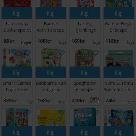
Köp
Köp
Köp
Köp
Lassemaja
Bamse
Lär dig
Bamse Bingo
Deckarspelet
Aktivitetsspel
Hjärnbingo
Brädspel
Kortspel
Brädspel
98 SEK
168 SEK
169 SEK
118 SEK
I lager:
7
I lager:
4
I lager:
1
I lage
Köp
Köp
Köp
Köp
Smart Games
Babblarna Kan
Spaghettin
Yumi & Tomu
Logic Lane
du göra
Brädspel
Spelmästarens
spelet
Kortspel
Väntas in:
339 SEK
168 SEK
229 SEK
74 SEK
Brädspel
I lager:
1
I lager:
5
2026-09-30
I lager:
Köp
Köp
Köp
Köp