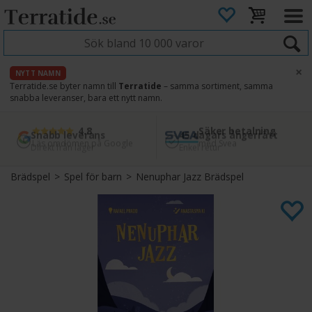
×
NYTT NAMN
Terratide.se byter namn till
Terratide
– samma sortiment, samma
snabba leveranser, bara ett nytt namn.
4.8
Säker betalning
Snabb leverans
45 dagars ångerrätt
Läs omdömen på Google
med Svea
Direkt från lager
Enkel retur
Brädspel
>
Spel för barn
>
Nenuphar Jazz Brädspel