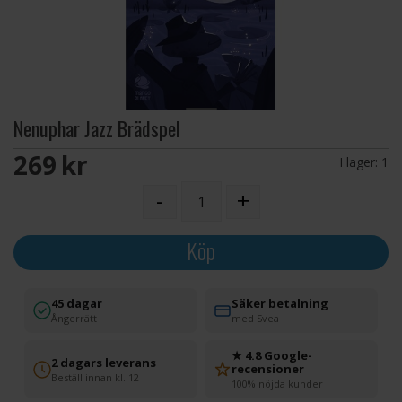
Nenuphar Jazz Brädspel
269 SEK
I lager:
1
-
+
Köp
45 dagar
Säker betalning
Ångerrätt
med Svea
★ 4.8 Google-
2 dagars leverans
recensioner
Beställ innan kl. 12
100% nöjda kunder