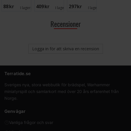
och inne
88 SEK
409 SEK
297 SEK
Kortspel
I lager:
8
I lager:
2
I lager:
6
Recensioner
Logga in för att skriva en recension
Terratide.se
Sveriges nya, stora webbutik för brädspel, Warhammer
miniatyrspill och samlarkort med över 20 års erfarenhet från
Norge.
Genvägar
Vanliga frågor och svar