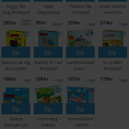
Diggy the
Pippi
Piranha Flip
Smart Games
Dog Brädspel
Långstrump
Kortspel
Hansel &
Kortspel
Gretel Deluxe
Väntas in:
285 SEK
99 SEK
239 SEK
374 SEK
2026-08-28
I lager:
8
I lager:
1
I lage
Köp
Köp
Köp
Köp
Bamse Lär dig
Bamse 4 i rad
Landmansspil
In i stallet
läsa spelet
Brädspel
Junior -
Brädspel
Brädspel
DANSK
168 SEK
168 SEK
187 SEK
179 SEK
I lager:
4
I lager:
5
I lager:
6
I lage
Köp
Köp
Köp
Bamse
Gemmeleg -
Børnealfabet
Skattjakt ute
DANSK
- DANSK