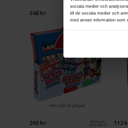
sociala medier och analysera 
348 SEK
268 
Väntas in:
till de sociala medier och a
2026-08-18
med annan information som du 
Vem Där Brädspel
243 SEK
112 
Väntas in:
2026-08-15