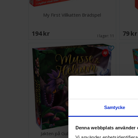
My First Villkatten Brädspel
194 SEK
79 S
I lager:
11
Samtycke
Denna webbplats använder 
Jakten på Guldosten Brädspel
Vi använder enhetsidentifierar