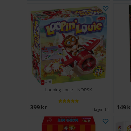
Looping Louie - NORSK
399 SEK
149 
I lager:
14