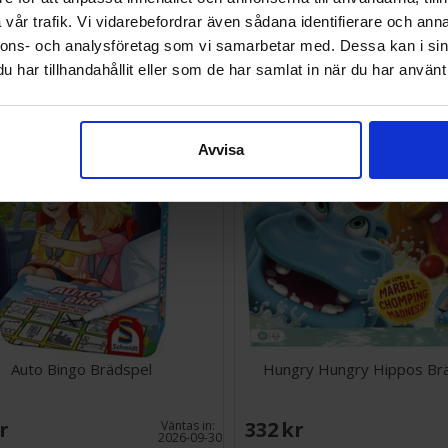
vår trafik. Vi vidarebefordrar även sådana identifierare och anna
SEK
132 SEK
nnons- och analysföretag som vi samarbetar med. Dessa kan i sin
I lager:
7
har tillhandahållit eller som de har samlat in när du har använt 
Avvisa
Auto Bingo Brädspel
Hungry Hungry Hippos Br
SEK
332 SEK
Väntas in:
2026-09-30