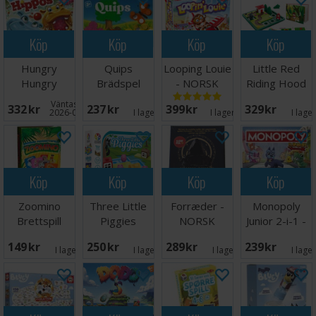
Köp
Köp
Köp
Köp
Hungry
Quips
Looping Louie
Little Red
Hungry
Brädspel
- NORSK
Riding Hood
Hippos
Hjärngympa
Väntas in:
332 SEK
237 SEK
399 SEK
329 SEK
Brädspel
2026-08-26
I lager:
5
I lager:
14
I lage
Köp
Köp
Köp
Köp
Zoomino
Three Little
Forræder -
Monopoly
Brettspill
Piggies
NORSK
Junior 2-i-1 -
Hjärngympa
NORSK
149 SEK
250 SEK
289 SEK
239 SEK
I lager:
2
I lager:
5
I lager:
6
I lage