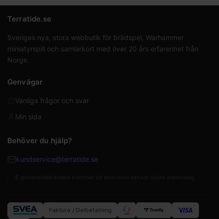
Terratide.se
Sveriges nya, stora webbutik för brädspel, Warhammer
miniatyrspill och samlarkort med över 20 års erfarenhet från
Norge.
Genvägar
Vanliga frågor och svar
Min sida
Behöver du hjälp?
kundservice@terratide.se
E-postmeddelanden kommer att besvaras senast nästa arbetsdag.
Faktura / Delbetalning