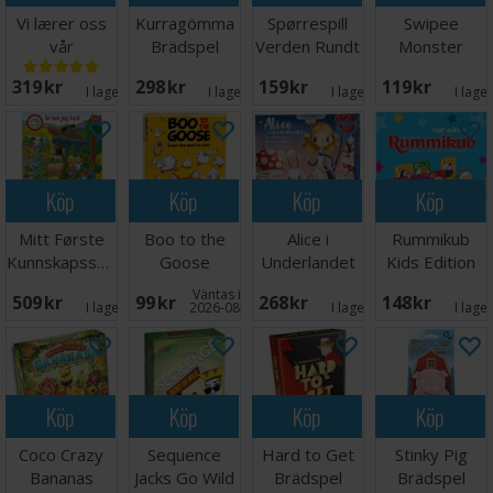
Vi lærer oss
Kurragömma
Spørrespill
Swipee
vår
Brädspel
Verden Rundt
Monster
fantastiske
Lærespill
Edition
319 SEK
298 SEK
159 SEK
119 SEK
kropp
Kortspel
I lager:
4
I lager:
1
I lager:
5
I lage
Köp
Köp
Köp
Köp
Mitt Første
Boo to the
Alice i
Rummikub
Kunnskapsspill
Goose
Underlandet
Kids Edition
Brädspel
Kortspel
Brädspel
Brädspel
Väntas in:
509 SEK
99 SEK
268 SEK
148 SEK
I lager:
1
2026-08-15
I lager:
2
I lage
Köp
Köp
Köp
Köp
Coco Crazy
Sequence
Hard to Get
Stinky Pig
Bananas
Jacks Go Wild
Brädspel
Brädspel