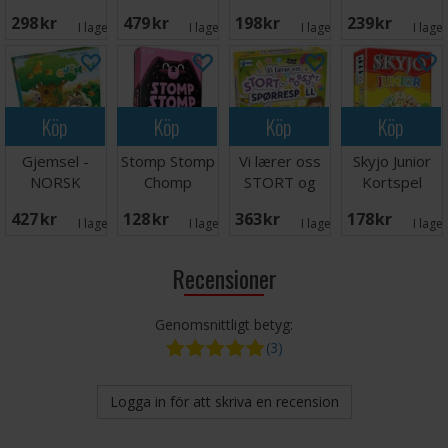
Brädspel
- NORSK
298 SEK
479 SEK
198 SEK
239 SEK
I lager:
3
I lager:
5
I lager:
2
I lage
Köp
Köp
Köp
Köp
Gjemsel -
Stomp Stomp
Vi lærer oss
Skyjo Junior
NORSK
Chomp
STORT og
Kortspel
Brädspel
morsomt -
427 SEK
128 SEK
363 SEK
178 SEK
NORSK
I lager:
2
I lager:
1
I lager:
3
I lage
Recensioner
Genomsnittligt betyg:
(3)
Logga in för att skriva en recension