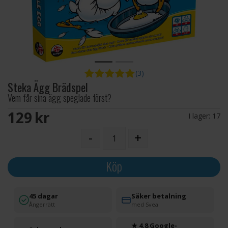
(3)
Steka Ägg Brädspel
Vem får sina ägg speglade först?
129 SEK
I lager:
17
-
+
Köp
45 dagar
Säker betalning
Ångerrätt
med Svea
★ 4.8 Google-