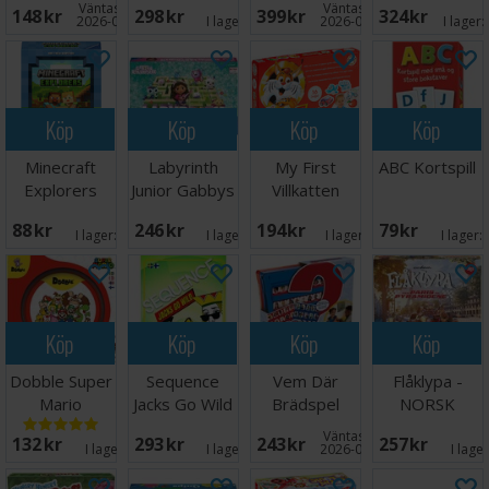
Väntas in:
Väntas in:
148 SEK
298 SEK
399 SEK
324 SEK
2026-08-26
I lager:
5
2026-09-30
I lager:
Köp
Köp
Köp
Köp
Minecraft
Labyrinth
My First
ABC Kortspill
Explorers
Junior Gabbys
Villkatten
Kortspel
Dollhouse
Brädspel
88 SEK
246 SEK
194 SEK
79 SEK
I lager:
3
I lager:
2
I lager:
11
I lager:
Köp
Köp
Köp
Köp
Dobble Super
Sequence
Vem Där
Flåklypa -
Mario
Jacks Go Wild
Brädspel
NORSK
Brädspel
Brädspel
Väntas in:
132 SEK
293 SEK
243 SEK
257 SEK
I lager:
6
I lager:
1
2026-08-15
I lage