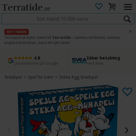
×
NYTT NAMN
Terraspel.se byter namn till
Terratide
– samma sortiment, samma
snabba leveranser, bara ett nytt namn.
4.8
Säker betalning
Snabb leverans
45 dagars ångerrätt
Läs omdömen på Google
med Svea
Direkt från lager
Enkel retur
Brädspel
>
Spel för barn
>
Steka Ägg Brädspel