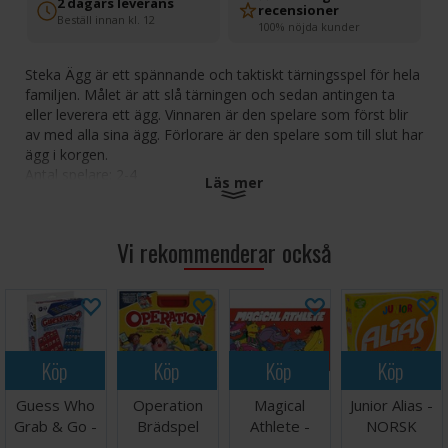
2 dagars leverans
recensioner
Beställ innan kl. 12
100% nöjda kunder
Steka Ägg är ett spännande och taktiskt tärningsspel för hela
familjen. Målet är att slå tärningen och sedan antingen ta
eller leverera ett ägg. Vinnaren är den spelare som först blir
av med alla sina ägg. Förlorare är den spelare som till slut har
ägg i korgen.
Antal spelare: 2-4
Läs mer
Ålder: 3+
Speltid: 15 minuter
Språk: Svenska
Vi rekommenderar också
Köp
Köp
Köp
Köp
Guess Who
Operation
Magical
Junior Alias -
Grab & Go -
Brädspel
Athlete -
NORSK
Reseutgåva
NORSK