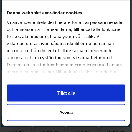
Köp
Köp
Köp
Köp
Denna webbplats använder cookies
Airbrush
Bas för färg
Airbrush
Airbrush
Masking Putty
Klämmor för
Masking Film
QuickRelease
Vi använder enhetsidentifierare för att anpassa innehållet
- 60g
airbrush
20cm x 4m
Adapter 1/8
och annonserna till användarna, tillhandahålla funktioner
Väntas in:
Väntas in:
Väntas in:
249 SEK
74 SEK
169 SEK
149 SEK
2026-09-30
2026-08-21
2026-08-26
I lage
för sociala medier och analysera vår trafik. Vi
vidarebefordrar även sådana identifierare och annan
information från din enhet till de sociala medier och
annons- och analysföretag som vi samarbetar med.
Köp
Köp
Köp
Köp
Dessa kan i sin tur kombinera informationen med annan
information som du har tillhandahållit eller som de har
H&S Giraldez
Spider Serum
H&S
Banding
samlat in när du har använt deras tjänster.
Infinity CRPlus
Cleaner - 10
Snabbkoppling
Rotary Wheel
MkII Solo
ml
m/ MAC ventill
for Airbrush
2 998 SEK
54 SEK
329 SEK
125 SEK
I lager:
6
I lager:
2
I lager:
3
I lage
Tillåt alla
Avvisa
Köp
Köp
Köp
Köp
Airbrush
Sparmax
Airbrush
Sparmax