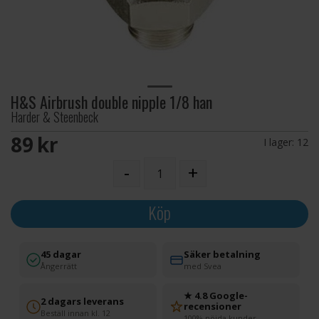
H&S Airbrush double nipple 1/8 han
Harder & Steenbeck
89 SEK
I lager:
12
-
+
Köp
45 dagar
Säker betalning
Ångerrätt
med Svea
★ 4.8 Google-
2 dagars leverans
recensioner
Beställ innan kl. 12
100% nöjda kunder