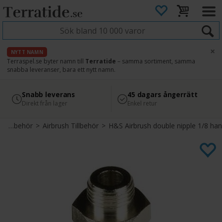
×
NYTT NAMN
Terraspel.se byter namn till
Terratide
– samma sortiment, samma
snabba leveranser, bara ett nytt namn.
4.8
Säker betalning
Snabb leverans
45 dagars ångerrätt
Läs omdömen på Google
med Svea
Direkt från lager
Enkel retur
Airbrush Tillbehör
>
Airbrush Tillbehör
>
H&S Airbrush double nipple 1/8 han