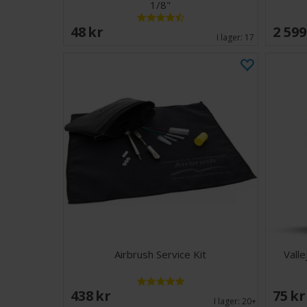
1/8"
48 SEK
2 599
I lager:
17
Airbrush Service Kit
Vall
438 SEK
75 S
I lager:
20+