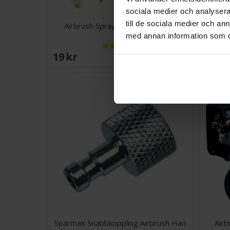
sociala medier och analysera 
till de sociala medier och a
Airbrush Spray Färgdragare 2ml
M
med annan information som du 
19 SEK
88 S
I lager:
20+
Sparmax Snabbkoppling Airbrush Han
Air