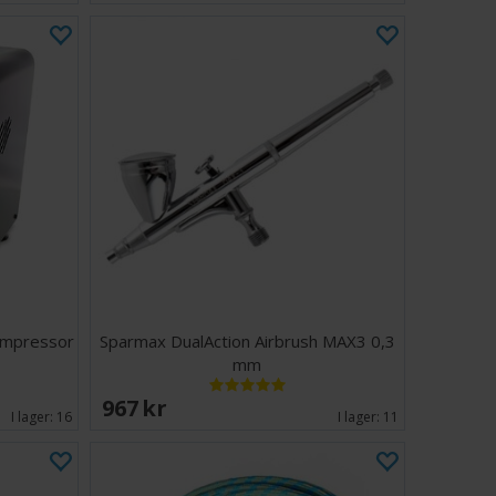
ompressor
Sparmax DualAction Airbrush MAX3 0,3
mm
967 SEK
I lager:
16
I lager:
11