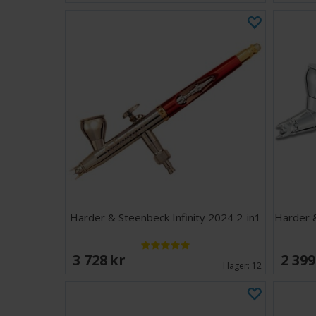
Harder & Steenbeck Infinity 2024 2-in1
Harder &
3 728 SEK
2 399
I lager:
12