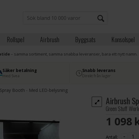
Rollspel
Airbrush
Byggsats
Konsolspel
atide
– samma sortiment, samma snabba leveranser, bara ett nytt namn.
Säker betalning
Snabb leverans
med Svea
Direkt från lager
 Spray Booth - Med LED-belysning
Airbrush S
Green Stuff Worl
1 098 
-
Antall: