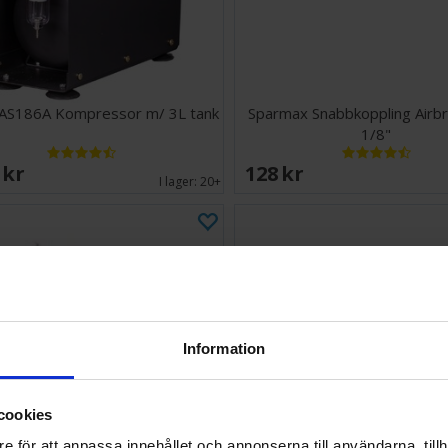
AS186A Kompressor m/ 3L tank
Sparmax Snabbkoppling Airb
1/8"
 SEK
128 SEK
I lager:
20+
Information
cookies
e för att anpassa innehållet och annonserna till användarna, tillh