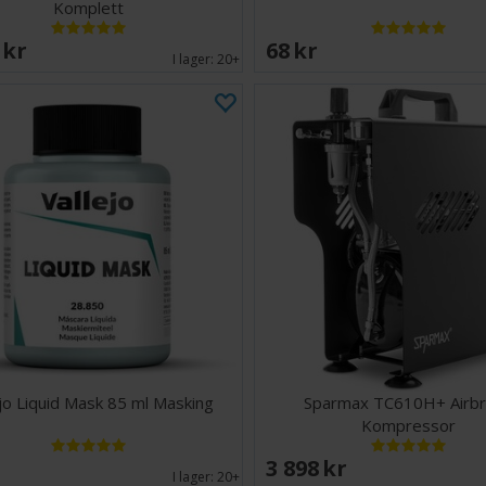
Komplett
 SEK
68 SEK
I lager:
20+
ejo Liquid Mask 85 ml Masking
Sparmax TC610H+ Airb
Kompressor
EK
3 898 SEK
I lager:
20+