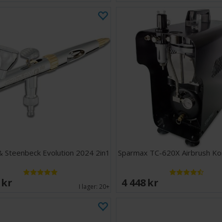
 Steenbeck Evolution 2024 2in1
Sparmax TC-620X Airbrush K
 SEK
4 448 SEK
I lager:
20+