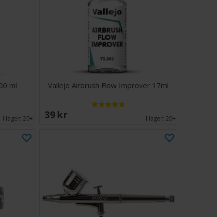
200 ml
Vallejo Airbrush Flow Improver 17ml
39 SEK
I lager:
20+
I lager:
20+