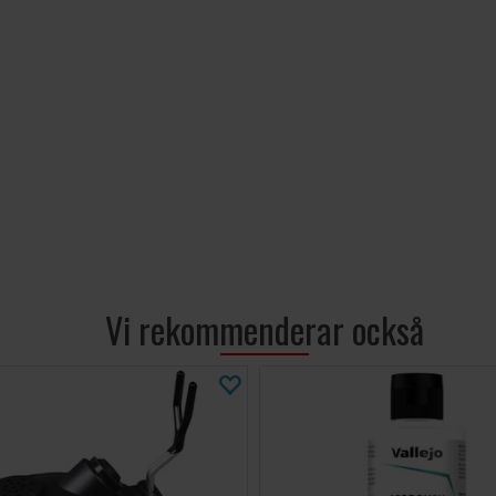
Hopfällbar
och en arb
Inbyggd LE
Bakre avgas
hobbyrum
5 µm polye
fukt från 
Arbetar vi
och tyst 
Inkluderar 
enheter k
Med en vikt på e
Vi rekommenderar också
är denna sprutbo
arbetspassen. D
kompatibel på o
indikatorlampa 
sprutar regelbu
uppgradering fö