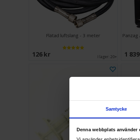
Flätad luftslang - 3 meter
Panzag 
126 SEK
1 839
I lager:
20+
Samtycke
Denna webbplats använder 
Vi använder enhetsidentifierar