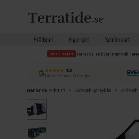
Brädspel
Figurspel
Samlarkort
Terraspel.se byter namn till
Terr
NYTT NAMN
4.8
Läs omdömen på Google
Här är du
Airbrush
>
Airbrush Spraybås
>
Airbrush