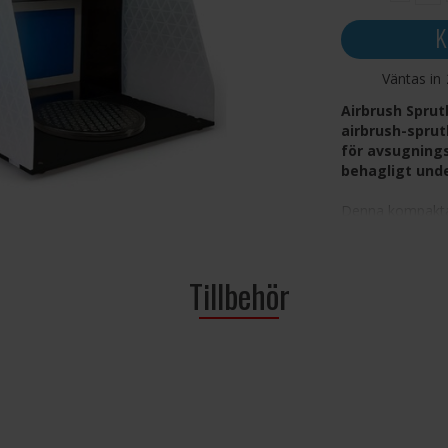
K
Väntas in
Airbrush Sprut
airbrush-spru
för avsugnings
behagligt unde
Denna kompakta 
göra airbrushin
att kräva en ded
utdragbara konst
Tillbehör
förvaring och ut
i bruk, vilket g
Ett avgasrör på b
färgpartiklar oc
µm fångar upp öv
belysning säkers
varje målningsse
modellerna jämnt