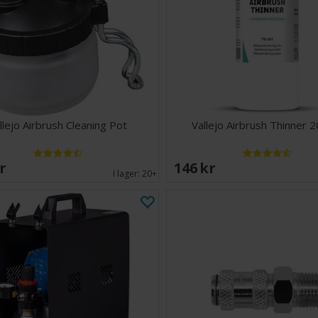
llejo Airbrush Cleaning Pot
Vallejo Airbrush Thinner 
SEK
146 SEK
I lager:
20+