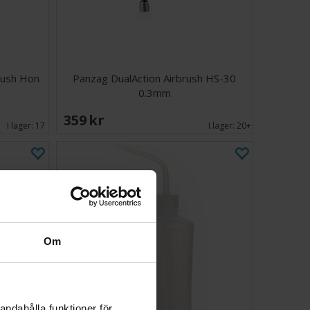
rush Hon
Panzag DualAction Airbrush HS-30
0.3mm
359 SEK
I lager:
17
I lager:
20+
Om
andahålla funktioner för