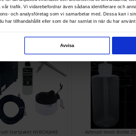
vår trafik. Vi vidarebefordrar även sådana identifierare och anna
nnons- och analysföretag som vi samarbetar med. Dessa kan i sin
ini Clean Brushes Airbrush
Airbrush Spray Booth Pa
har tillhandahållit eller som de har samlat in när du har använt 
EK
1 464 SEK
I lager:
20+
Avvisa
brush Startpaket NYBÖRJARE
Airbrush Wash Bottle 2