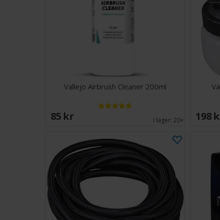
Vallejo Airbrush Cleaner 200ml
Va
85 SEK
198 
I lager:
20+