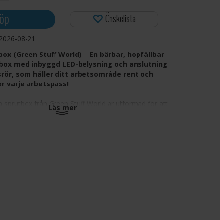
öp
Önskelista
2026-08-21
box (Green Stuff World) – En bärbar, hopfällbar
tbox med inbyggd LED-belysning och anslutning
rör, som håller ditt arbetsområde rent och
r varje arbetspass!
sprutbox från Green Stuff World är utformad för att
Läs mer
g inomhus renare, mer kontrollerat och bekvämare utan
ikerad, permanent installation. Den hopfällbara och
ruktionen kan fällas ihop till 40,5 x 22 x 27 cm för enkel
vidgas till en arbetsyta på 40,5 x 43,3 x 33 cm när den är
er en praktisk balans mellan bärbarhet och användbar yta.
aksidan ansluts direkt till ett fönster för att leda ut
h ånga, medan polyesterfiltren med hög densitet på 5
ersprutning och fukt inuti själva kabinen. Inbyggd LED-
täller jämn synlighet av färger och fina detaljer under
ssion, och den medföljande vridskivan låter dig rotera
 för att nå alla vinklar utan upprepad hantering.