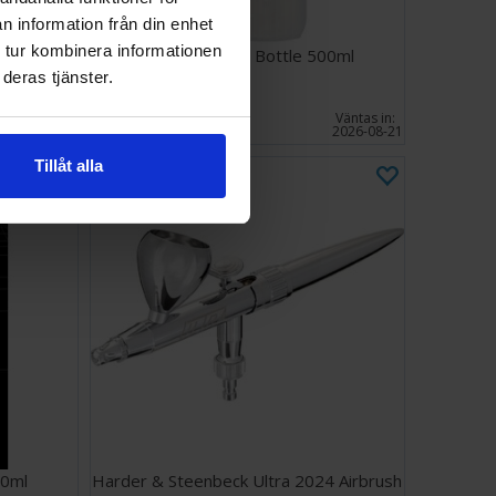
n information från din enhet
 tur kombinera informationen
nzag
Airbrush Wash Bottle 500ml
deras tjänster.
129 SEK
Väntas in:
I lager:
20+
2026-08-21
Tillåt alla
50ml
Harder & Steenbeck Ultra 2024 Airbrush