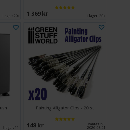
1 369 SEK
I lager:
20+
I lager:
20+
rush
Painting Alligator Clips - 20 st
148 SEK
Väntas in:
I lager:
11
2026-08-21