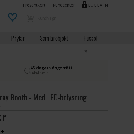
Presentkort
Kundcenter
LOGGA IN
Prylar
Samlarobjekt
Pussel
×
45 dagars ångerrätt
Enkel retur
pray Booth - Med LED-belysning
d
SEK
+