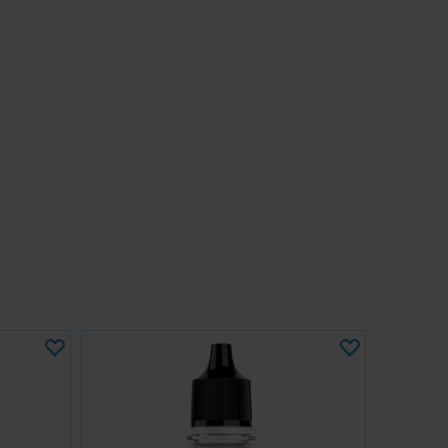
 design med mått på 40,5 x 22 x 27 cm i hopfällt läge
etsyta på 40,5 x 43,3 x 33 cm i utfällt läge
D-belysning för tydlig, jämn belysning under målningen
rör för anslutning till ett fönster för att hålla luften i
met ren
sterfilter med hög densitet fångar upp färgpartiklar och
översprutning
d ca 45 dB med ett luftflöde på 5,2 m³/min för effektiv
avsugning
en vridplatta, filter och flexibla avsugsslangar; två
an kombineras för ett bredare arbetsområde
ndast 4,75 kg och ett integrerat handtag på ovansidan
x enkel att flytta, sätta upp och förvara mellan
en universella AC 100–240 V-ingången gör den
lika marknader, och den enkla på/av-knappen med
gör den lätt att använda. För alla hobbyanvändare som
ndet inomhus är denna box en praktisk och genomtänkt
r en renare och bekvämare arbetsmiljö.