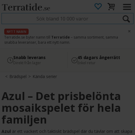
×
NYTT NAMN
Terratide.se byter namn till
Terratide
– samma sortiment, samma
snabba leveranser, bara ett nytt namn.
4.8
Säker betalning
Snabb leverans
45 dagars ångerrätt
Läs omdömen på Google
med Svea
Direkt från lager
Enkel retur
>
Brädspel
>
Kända serier
Azul – Det prisbelönta
mosaikspelet för hela
familjen
Azul
är ett vackert och taktiskt brädspel där du tävlar om att skapa