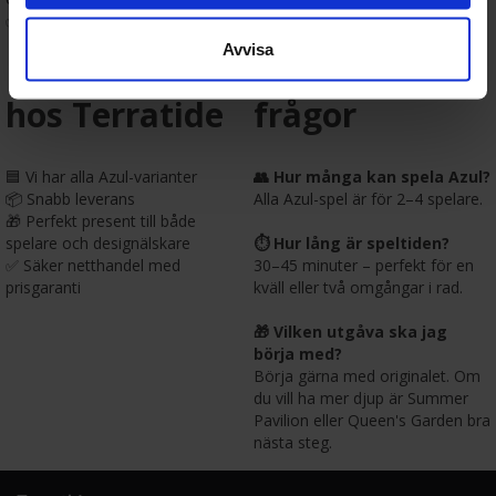
✅ Vinnare av
Spiel des Jahres
Avvisa
🛒 Köp Azul
📚 Vanliga
hos Terratide
frågor
🟦 Vi har alla Azul-varianter
👥 Hur många kan spela Azul?
📦 Snabb leverans
Alla Azul-spel är för 2–4 spelare.
🎁 Perfekt present till både
spelare och designälskare
⏱️ Hur lång är speltiden?
✅ Säker netthandel med
30–45 minuter – perfekt för en
prisgaranti
kväll eller två omgångar i rad.
🎁 Vilken utgåva ska jag
börja med?
Börja gärna med originalet. Om
du vill ha mer djup är Summer
Pavilion eller Queen's Garden bra
nästa steg.