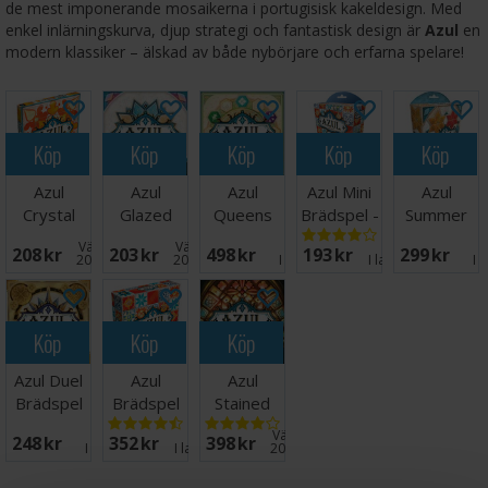
de mest imponerande mosaikerna i portugisisk kakeldesign. Med
enkel inlärningskurva, djup strategi och fantastisk design är
Azul
en
modern klassiker – älskad av både nybörjare och erfarna spelare!
Köp
Köp
Köp
Köp
Köp
Azul
Azul
Azul
Azul Mini
Azul
Crystal
Glazed
Queens
Brädspel -
Summer
Mosaic
Pavilion
Garden
Reseutgåva
Pavilion
Väntas in:
Väntas in:
208 SEK
203 SEK
498 SEK
193 SEK
299 SEK
Expansion
Expansion
Brädspel
Mini -
2026-09-30
2026-09-30
I lager:
1
I lager:
20+
I 
Reseutgåva
Köp
Köp
Köp
Azul Duel
Azul
Azul
Brädspel
Brädspel
Stained
Glass of
Väntas in:
248 SEK
352 SEK
398 SEK
Sintra
I lager:
2
I lager:
20+
2026-09-30
Brädspel