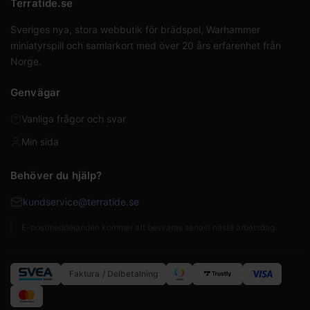
Terratide.se
Sveriges nya, stora webbutik för brädspel, Warhammer
miniatyrspill och samlarkort med över 20 års erfarenhet från
Norge.
Genvägar
Vanliga frågor och svar
Min sida
Behöver du hjälp?
kundservice@terratide.se
E-postmeddelanden kommer att besvaras senast nästa arbetsdag.
Faktura / Delbetalning