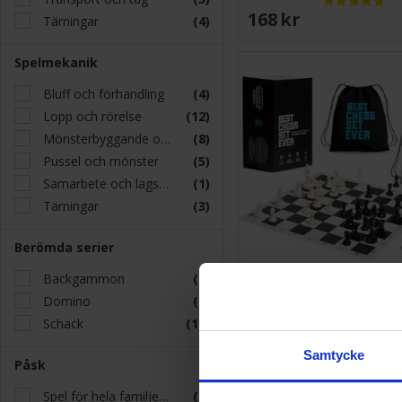
168 SEK
Tärningar
(4)
Spelmekanik
Bluff och förhandling
(4)
Lopp och rörelse
(12)
Mönsterbyggande och placering
(8)
Pussel och mönster
(5)
Samarbete och lagspel
(1)
Tärningar
(3)
Berömda serier
Backgammon
(4)
Schack Best Chess Set 
Domino
(8)
Schack
(14)
579 SEK
Samtycke
Påsk
Spel för hela familjen N
(2)