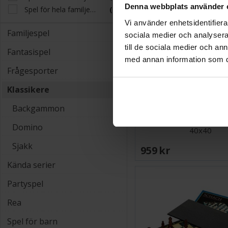
Denna webbplats använder 
Spel för hela familjen S
(2)
Vi använder enhetsidentifierar
Familjespel
sociala medier och analysera 
till de sociala medier och a
Fantasispel
med annan information som du 
Frågesporter
Klassikere
Backgammon
Schack i trä m/ pjäser H
Domino
40x40
Sjakk
959 SEK
Kända serier
Partyspel
Rea
Spel för barn