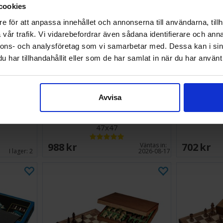
cookies
e för att anpassa innehållet och annonserna till användarna, tillh
vår trafik. Vi vidarebefordrar även sådana identifierare och anna
nnons- och analysföretag som vi samarbetar med. Dessa kan i sin
har tillhandahållit eller som de har samlat in när du har använt 
Avvisa
opfällbart
Schack i trä m/ pjäser Hopfällbart
Schack Kloc
47x47
988 SEK
702 SEK
Väntas in:
I lager:
2
2026-08-17