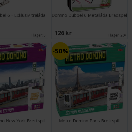
l 6 - Exklusiv trälåda
Domino Dubbel 6 Metallåda Brädspel
126 SEK
I lager:
5
I lager:
20+
50%
o New York Brettspill
Metro Domino Paris Brettspill