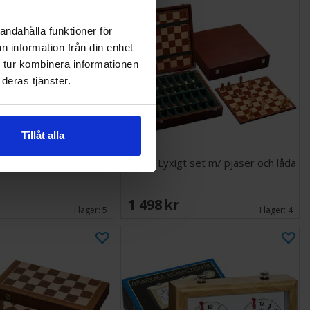
andahålla funktioner för
n information från din enhet
 tur kombinera informationen
deras tjänster.
Tillåt alla
ka Digital - DGT 2500
Schack Lyxigt set m/ pjäser och låda
1 498 SEK
I lager:
5
I lager:
4