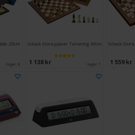
räde 29cm
Schack Stora pjäser Turnering 49cm
Schack Stora
1 138 SEK
1 559 SE
I lager:
8
I lager:
7