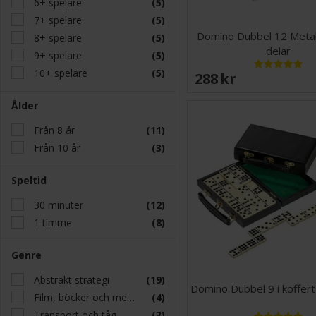
6+ spelare
(5)
7+ spelare
(5)
Domino Dubbel 12 Metal
8+ spelare
(5)
delar
9+ spelare
(5)
10+ spelare
(5)
288 SEK
Ålder
Från 8 år
(11)
Från 10 år
(3)
Speltid
30 minuter
(12)
1 timme
(8)
Genre
Abstrakt strategi
(19)
Domino Dubbel 9 i koffert
Film, böcker och media
(4)
Transport och tåg
(3)