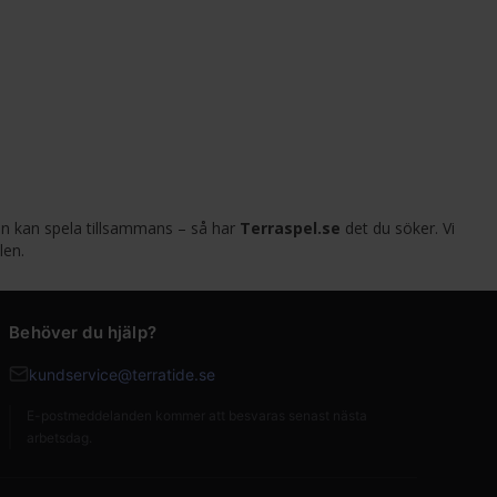
jen kan spela tillsammans – så har
Terraspel.se
det du söker. Vi
len.
Behöver du hjälp?
kundservice@terratide.se
E-postmeddelanden kommer att besvaras senast nästa
arbetsdag.