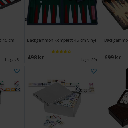
t 45 cm
Backgammon Komplett 45 cm Vinyl
Backgammon
498 SEK
699 SEK
I lager:
3
I lager:
20+