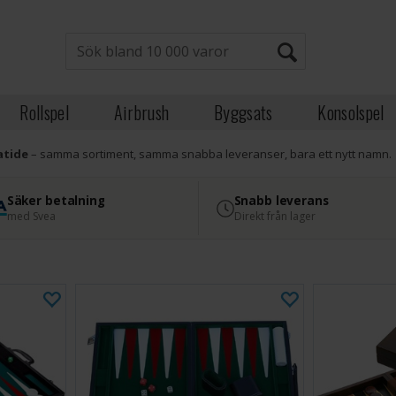
Rollspel
Airbrush
Byggsats
Konsolspel
atide
– samma sortiment, samma snabba leveranser, bara ett nytt namn.
Säker betalning
Snabb leverans
med Svea
Direkt från lager