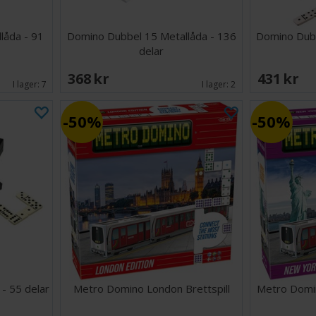
låda - 91
Domino Dubbel 15 Metallåda - 136
Domino Dubbe
delar
368 SEK
431 SEK
I lager:
7
I lager:
2
50%
50%
 - 55 delar
Metro Domino London Brettspill
Metro Domin