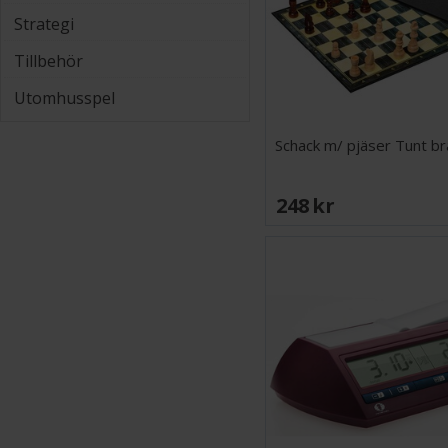
Strategi
Tillbehör
Utomhusspel
Schack m/ pjäser Tunt b
248 SEK