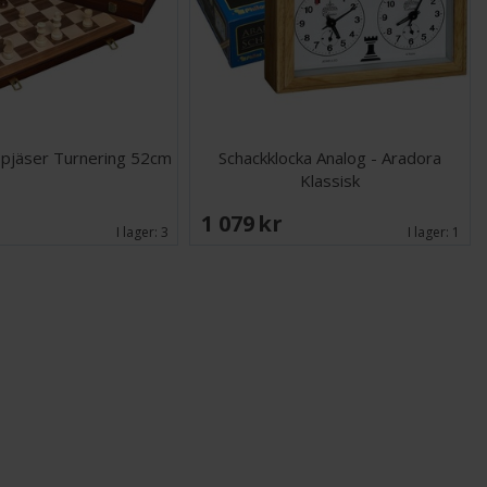
 pjäser Turnering 52cm
Schackklocka Analog - Aradora
Klassisk
K
1 079 SEK
I lager:
3
I lager:
1