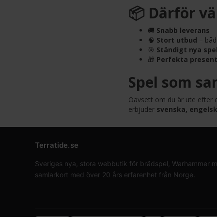
📦 Därför vä
🚚
Snabb leverans
🧠
Stort utbud
– både
🎯
Ständigt nya spe
🎁
Perfekta presen
Spel som sa
Oavsett om du är ute efter e
erbjuder
svenska, engelsk
Terratide.se
Sveriges nya, stora webbutik för brädspel, Warhammer min
samlarkort med över 20 års erfarenhet från Norge.