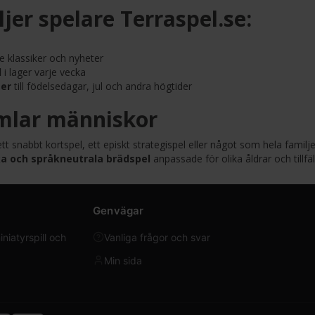
ljer spelare Terraspel.se:
 klassiker och nyheter
l
i lager varje vecka
ter
till födelsedagar, jul och andra högtider
mlar människor
tt snabbt kortspel, ett episkt strategispel eller något som hela famil
a och språkneutrala brädspel
anpassade för olika åldrar och tillfäl
Genvägar
iatyrspill och
Vanliga frågor och svar
Min sida