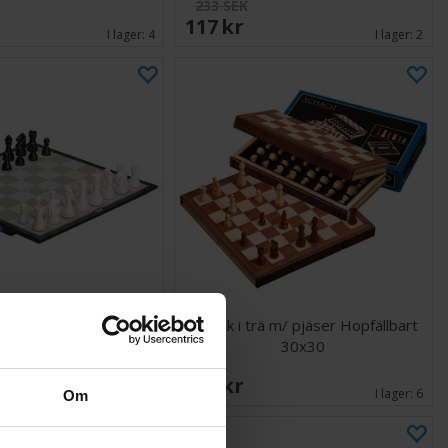
233 SEK
117 SEK
I lager:
4
I lager:
2
Pegasus Digital Chess
Schack i trä m/ pjäser Hopfällbart
Board
30x30
K
591 SEK
Väntas in:
2026-08-27
I lager:
6
Om