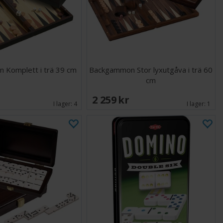
 Komplett i trä 39 cm
Backgammon Stor lyxutgåva i trä 60
cm
2 259 SEK
I lager:
4
I lager:
1