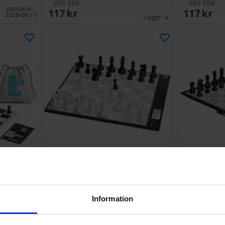
233 SEK
233 SEK
Väntas in:
117 SEK
117 SEK
2026-08-17
I lager:
4
Ever 50cm
Schack DGT Centaur Chess
Schack DGT 
Computer
3 991 SEK
2 694 SE
Väntas in:
2026-09-30
I lager:
2
Information