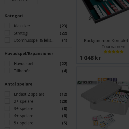
Kategori
Klassiker
(23)
Strategi
(22)
Utomhusspel & leksaker
(1)
Backgammon Komplet
Tournament
Huvudspel/Expansioner
1 048 SEK
Huvudspel
(22)
Tillbehör
(4)
Antal spelare
Endast 2 spelare
(12)
2+ spelare
(20)
3+ spelare
(8)
4+ spelare
(8)
5+ spelare
(5)