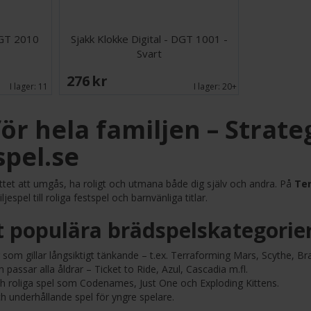
DGT 2010
Sjakk Klokke Digital - DGT 1001 -
Svart
276 SEK
I lager:
11
I lager:
20+
ör hela familjen – Strate
spel.se
ttet att umgås, ha roligt och utmana både dig själv och andra. På
Ter
espel till roliga festspel och barnvänliga titlar.
t populära brädspelskategorier
 som gillar långsiktigt tänkande – t.ex. Terraforming Mars, Scythe, Br
passar alla åldrar – Ticket to Ride, Azul, Cascadia m.fl.
h roliga spel som Codenames, Just One och Exploding Kittens.
h underhållande spel för yngre spelare.