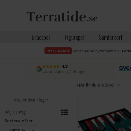
Brädspel
Figurspel
Samlarkort
Terraspel.se byter namn till
Terr
NYTT NAMN
4.8
Läs omdömen på Google
Här är du
Brädspel
>
Visa endast i lager
Välj visning:
Sortera efter
Namn A-Ö