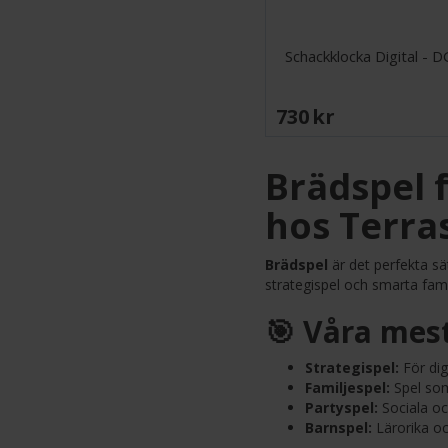
Schackklocka Digital - 
730 SEK
Brädspel f
hos Terra
Brädspel
är det perfekta sä
strategispel och smarta familj
🎯 Våra mes
Strategispel:
För dig
Familjespel:
Spel som 
Partyspel:
Sociala oc
Barnspel:
Lärorika oc