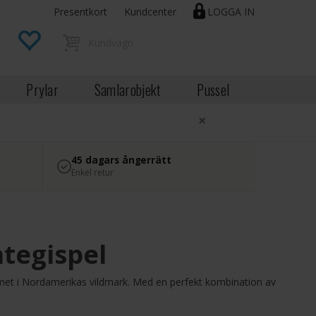
Presentkort
Kundcenter
LOGGA IN
Prylar
Samlarobjekt
Pussel
×
45 dagars ångerrätt
Enkel retur
ategispel
emet i Nordamerikas vildmark. Med en perfekt kombination av