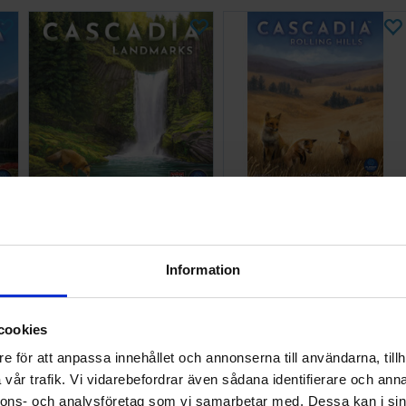
Cascadia Landmarks
Cascadia Rolling Hills
Expansion
Tärningsspel
378 SEK
248 SEK
in:
9-30
I lager:
20+
I lager:
1
Information
scadia?
🎯 Vem
cookies
skapsbrickor och placerar djurbrickor för att skapa
Cascadia pas
e för att anpassa innehållet och annonserna till användarna, tillh
får poäng baserat på djurmönster och
lugna men takt
vår trafik. Vi vidarebefordrar även sådana identifierare och anna
 – och måste balansera både nuvarande
djup i hur du o
nnons- och analysföretag som vi samarbetar med. Dessa kan i sin