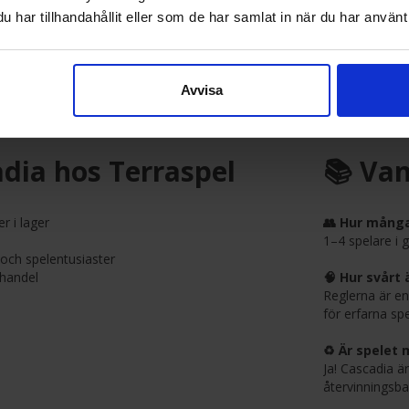
anering.
har tillhandahållit eller som de har samlat in när du har använt 
Perfekt för:
t att bemästra
as till 5–6 med expansion)
Familje
Naturin
Avvisa
0+
Nya brä
res
Erfarna 
dia hos Terraspel
📚 Van
r i lager
👥 Hur många
1–4 spelare i 
- och spelentusiaster
thandel
🧠 Hur svårt 
Reglerna är e
för erfarna spe
♻️ Är spelet 
Ja! Cascadia är
återvinningsba