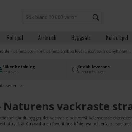
Rollspel
Airbrush
Byggsats
Konsolspel
atide
– samma sortiment, samma snabba leveranser, bara ett nytt namn.
Säker betalning
Snabb leverans
med Svea
Direkt från lager
da serier
>
– Naturens vackraste str
 brädspel där du bygger det vackraste och mest balanserade ekosyst
ellt uttryck är
Cascadia
en favorit hos både nya och erfarna spelare!