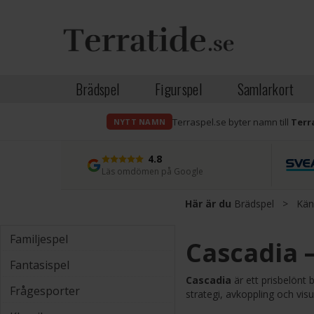
Brädspel
Figurspel
Samlarkort
Terraspel.se byter namn till
Terr
NYTT NAMN
4.8
Läs omdömen på Google
Här är du
Brädspel
>
Kän
Familjespel
Cascadia 
Fantasispel
Cascadia
är ett prisbelönt
Frågesporter
strategi, avkoppling och visu