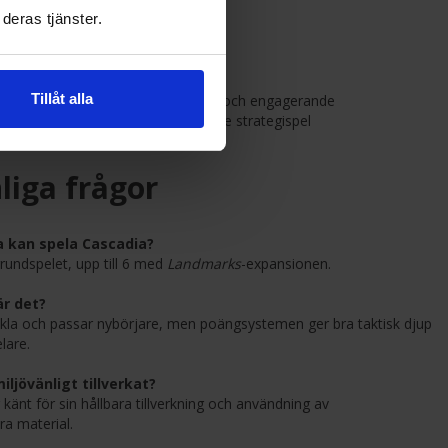
deras tjänster.
n och vänner
tresserade och designälskare
Tillåt alla
dspelare som vill ha något vackert och engagerande
spelare som vill ha ett avslappnande strategispel
liga frågor
 kan spela Cascadia?
grundspelet, upp till 6 med
Landmarks
-expansionen.
är det?
nkla och passar nybörjare, men poängsystemen ger bra taktisk djup
lare.
miljövänligt tillverkat?
 känt för sin hållbara tillverkning och användning av
ra material.