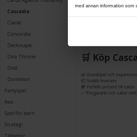
Cards Against Humanity
möjligheter och långsiktig pl
med annan information som du 
Cascadia
✅ Snabbt att lära sig – svår
✅ För 1–4 spelare (kan utök
Clank!
✅ Speltid: 30–45 minuter
✅ Rekommenderad ålder: 1
Concordia
✅ Vinnare av
Spiel des Jah
Deckscape
🛒 Köp Casca
Dice Throne
Dixit
🌿 Grundspel och expansione
Dominion
📦 Snabb leverans
🎁 Perfekt present till natur
Partyspel
✅ Prisgaranti och säker net
Rea
Spel för barn
Strategi
Tillbehör