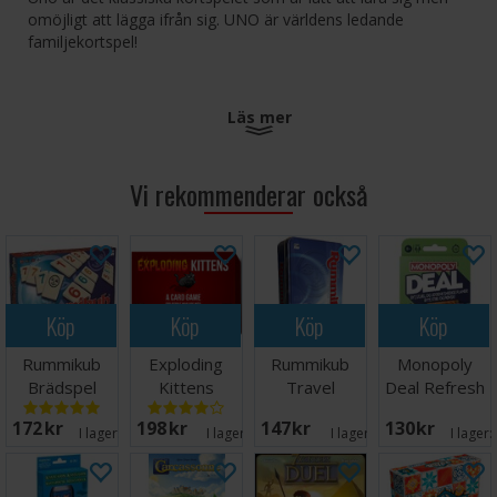
omöjligt att lägga ifrån sig. UNO är världens ledande
familjekortspel!
Läs mer
- Gör dig av med alla kort först - Använd specialkorten mot
dina motståndare - När du bara har ett kort kvar, glöm inte
att ropa UNO!
Vi rekommenderar också
Antal spelare: 2-6
Ålder: 7+
Speltid: 20 minuter
Köp
Köp
Köp
Köp
Rummikub
Exploding
Rummikub
Monopoly
Brädspel
Kittens
Travel
Deal Refresh
Kortspel -
Brädspel -
(NO/DK)
172 SEK
198 SEK
147 SEK
130 SEK
Svensk
Reseutgåva
I lager:
20+
I lager:
15
I lager:
12
I lager: