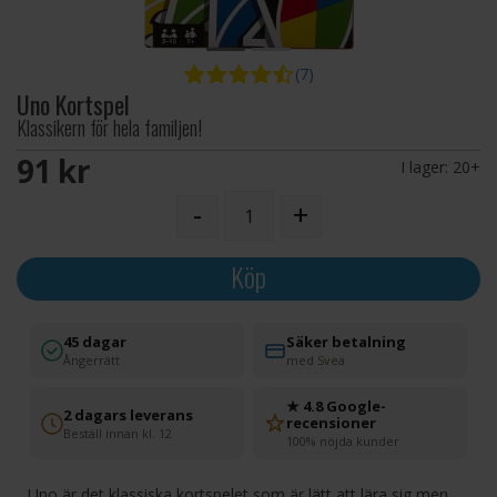
(7)
Uno Kortspel
Klassikern för hela familjen!
91 SEK
I lager:
20+
-
+
Köp
45 dagar
Säker betalning
Ångerrätt
med Svea
★ 4.8 Google-
2 dagars leverans
recensioner
Beställ innan kl. 12
100% nöjda kunder
Uno är det klassiska kortspelet som är lätt att lära sig men