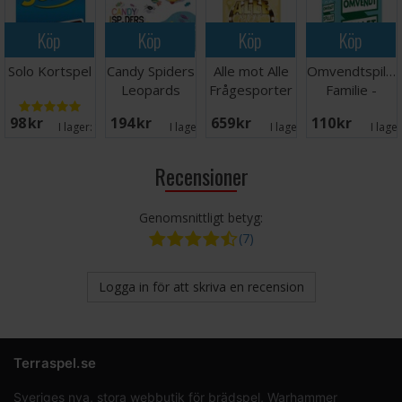
Köp
Köp
Köp
Köp
Solo Kortspel
Candy Spiders
Alle mot Alle
Omvendtspillet
Leopards
Frågesporter
Familie -
Brädspel
NORSK
98 SEK
194 SEK
659 SEK
110 SEK
I lager:
12
I lager:
1
I lager:
1
I lage
Recensioner
Genomsnittligt betyg:
(7)
Logga in för att skriva en recension
Terraspel.se
Sveriges nya, stora webbutik för brädspel, Warhammer