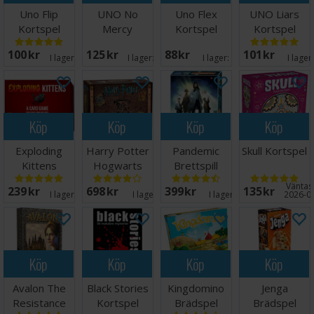
Uno Flip
UNO No
Uno Flex
UNO Liars
Kortspel
Mercy
Kortspel
Kortspel
Kortspel
100 SEK
125 SEK
88 SEK
101 SEK
I lager:
20+
I lager:
20+
I lager:
16
I lager
Köp
Köp
Köp
Köp
Exploding
Harry Potter
Pandemic
Skull Kortspel
Kittens
Hogwarts
Brettspill
Kortspel
Battle
Väntas 
239 SEK
698 SEK
399 SEK
135 SEK
Engelsk
Brädspel
I lager:
20+
I lager:
5
I lager:
11
2026-0
Köp
Köp
Köp
Köp
Avalon The
Black Stories
Kingdomino
Jenga
Resistance
Kortspel
Brädspel
Brädspel