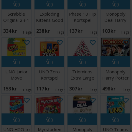
Köp
Köp
Köp
Köp
Scrabble
Exploding
Phase 10 Flip
Monopoly
Original 2-i-1
Kittens Good
Kortspel
Deal Harry
Brettspill
vs Evil -
Potter
334 SEK
238 SEK
137 SEK
103 SEK
Svensk
Kortspill
I lager:
8
I lager:
2
I lager:
2
I lager
Köp
Köp
Köp
Köp
UNO Junior
UNO Zero
Triominos
Monopoly
Move
Kortspel
Extra Large
Harry Potter
Kortspel
Brädspel
Brädspel
153 SEK
117 SEK
307 SEK
498 SEK
I lager:
7
I lager:
10
I lager:
3
I lage
Köp
Köp
Köp
Köp
UNO H2O to
Myrstacken
Monopoly
UNO Teams