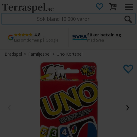
4.8
Säker betalning
Snabb leverans
45 dagars ångerrätt
Läs omdömen på Google
med Svea
Direkt från lager
Enkel retur
Brädspel
>
Familjespel
>
Uno Kortspel