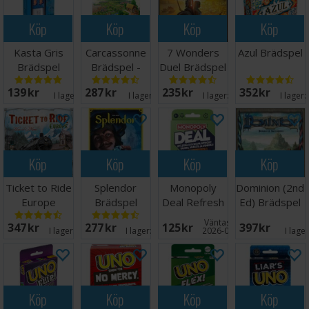
Köp
Köp
Köp
Köp
Kasta Gris
Carcassonne
7 Wonders
Azul Brädspel
Brädspel
Brädspel -
Duel Brädspel
Svensk
- Svensk
139 SEK
287 SEK
235 SEK
352 SEK
I lager:
6
I lager:
19
I lager:
20+
I lager:
Köp
Köp
Köp
Köp
Ticket to Ride
Splendor
Monopoly
Dominion (2nd
Europe
Brädspel
Deal Refresh
Ed) Brädspel
Brädspel
Kortspel
Väntas in:
347 SEK
277 SEK
125 SEK
397 SEK
I lager:
20+
I lager:
20+
2026-08-31
I lage
Köp
Köp
Köp
Köp