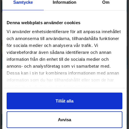
Samtycke
Information
Om
Köp
Köp
Köp
Köp
Stigespill
Small World
Evolution
Pandemic
Denna webbplats använder cookies
Brettspill
Brädspel -
Climate
Brädspel
Svensk
Brädspel
Väntas in:
Väntas in:
Väntas 
Vi använder enhetsidentifierare för att anpassa innehållet
159 SEK
418 SEK
798 SEK
498 SEK
2026-08-27
I lager:
19
2026-09-30
2026-0
och annonserna till användarna, tillhandahålla funktioner
för sociala medier och analysera vår trafik. Vi
vidarebefordrar även sådana identifierare och annan
information från din enhet till de sociala medier och
Köp
Köp
Köp
Köp
annons- och analysföretag som vi samarbetar med.
Everdell
Azul Duel
Cartographers
Exploding
Dessa kan i sin tur kombinera informationen med annan
Brädspel
Brädspel
Brädspel
Kittens NSFW
information som du har tillhandahållit eller som de har
Edition -
samlat in när du har använt deras tjänster.
Väntas in:
Väntas in:
798 SEK
248 SEK
248 SEK
235 SEK
Engelsk
2026-09-30
I lager:
2
2026-09-30
I lage
Tillåt alla
Köp
Köp
Köp
Köp
Avvisa