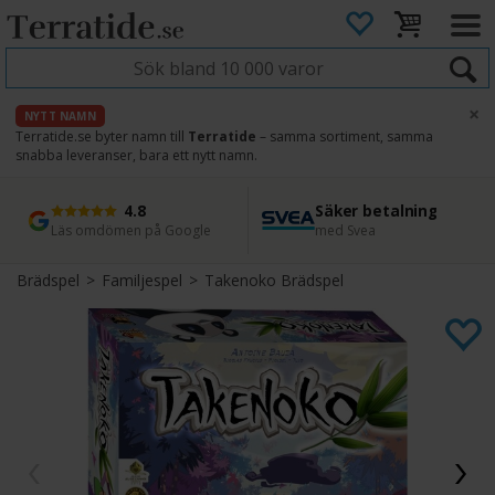
×
NYTT NAMN
Terratide.se byter namn till
Terratide
– samma sortiment, samma
snabba leveranser, bara ett nytt namn.
4.8
Säker betalning
Snabb leverans
45 dagars ångerrätt
Läs omdömen på Google
med Svea
Direkt från lager
Enkel retur
Brädspel
>
Familjespel
>
Takenoko Brädspel