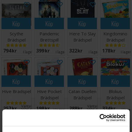
Köp
Köp
Köp
Köp
Scythe
Pandemic
Here To Slay
Kingdomino
Brädspel
Brettspill
Brädspel
Brädspel
794 SEK
399 SEK
322 SEK
178 SEK
I lager:
5
I lager:
8
I lager:
4
I lager
Köp
Köp
Köp
Köp
Hive Brädspel
Hive Pocket
Catan Duellen
Blokus
Brädspel
Brädspel
Brädspel
Väntas in:
Väntas in:
257 SEK
198 SEK
288 SEK
334 SEK
2026-08-20
I lager:
20+
2026-09-30
I lage