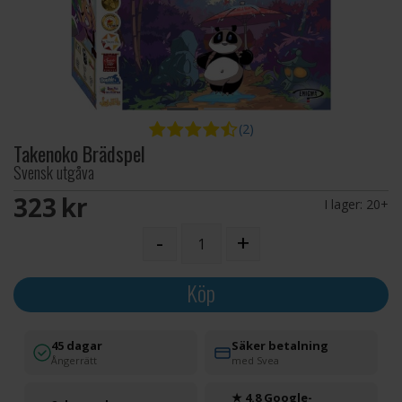
(2)
Takenoko Brädspel
Svensk utgåva
323 SEK
I lager:
20+
-
+
Köp
45 dagar
Säker betalning
Ångerrätt
med Svea
★ 4.8 Google-