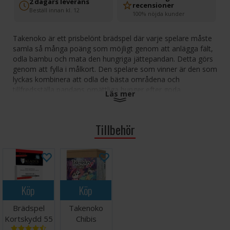
2 dagars leverans
recensioner
Beställ innan kl. 12
100% nöjda kunder
Takenoko är ett prisbelönt brädspel där varje spelare måste
samla så många poäng som möjligt genom att anlägga fält,
odla bambu och mata den hungriga jättepandan. Detta görs
genom att fylla i målkort. Den spelare som vinner är den som
lyckas kombinera att odla de bästa områdena och
tillfredsställa pandans omättliga hunger efter goda
Läs mer
bambuskott. Takenoko har enkla mekanismer och en
fantastisk speldesign. Det tar bara några minuter att ställa i
ordning och turerna går snabbt från spelare till spelare.
Tillbehör
Antal spelare: 2-4
Åldersgräns: 8+
Speltid: 45 minuter
Språk: svenska Norska
Köp
Köp
Tips och råd: Vi rekommenderar kortskydd för att öka
Brädspel
Takenoko
livslängden på korten i detta spel. Du hittar lämpliga
Kortskydd 55
Chibis
kortskydd
här.
Spelet har 46 kort, så du behöver 1
st 45x68mm
Expansion