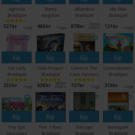
Agricola
Bunny
Alhambra
Mix Max
Brädspel
Kingdom
Brädspel
Brädspel
Brädspel
Väntas in:
527 SEK
466 SEK
878 SEK
121 SEK
I lager:
9
I lager:
4
2026-09-30
I lage
Köp
Köp
Köp
Köp
Cat Lady
Gaia Project
Caverna The
Queendomino
Brädspel
Brädspel
Cave Farmers
Brädspel
Brädspel
Väntas in:
253 SEK
628 SEK
727 SEK
318 SEK
I lager:
1
2026-09-30
I lager:
9
I lage
Köp
Köp
Köp
Köp
Tiny Epic
Five Tribes
Barrage
Barenpark
Dinosaurs
Brädspel
Brädspel
Brädspel