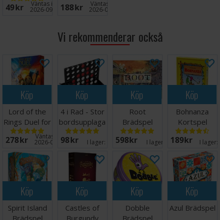
förpackning för alla korten.
Väntas in:
Väntas in:
49 SEK
188 SEK
2026-09-30
2026-08-27
Vi rekommenderar också
Köp
Köp
Köp
Köp
Lord of the
4 i Rad - Stor
Root
Bohnanza
Rings Duel for
bordsupplaga
Brädspel
Kortspel
Middle-Earth
25cm
Väntas in:
278 SEK
98 SEK
598 SEK
189 SEK
2026-08-31
I lager:
16
I lager:
16
I lager:
Köp
Köp
Köp
Köp
Spirit Island
Castles of
Dobble
Azul Brädspel
Brädspel
Burgundy
Brädspel