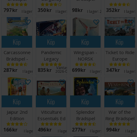
Brädspel
797 SEK
350 SEK
98 SEK
352 SEK
I lager:
20+
I lager:
20+
I lager:
20+
I lager:
Köp
Köp
Köp
Köp
Carcassonne
Pandemic
Wingspan -
Ticket to Ride
Brädspel -
Legacy
NORSK
Europe
Svensk
Season 1 Blue
Brädspel
Väntas in:
287 SEK
835 SEK
699 SEK
347 SEK
Brädspel
I lager:
18
2026-08-26
I lager:
20+
I lager:
Köp
Köp
Köp
Köp
Jaipur 2nd
Viticulture
Splendor
War of the
Edition
Essentials Ed
Brädspel
Ring Brädspel
Brädspel
Brädspel
166 SEK
496 SEK
277 SEK
994 SEK
I lager:
1
I lager:
4
I lager:
20+
I lager