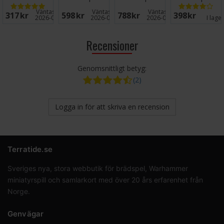
Brädspel
Väntas in:
Väntas in:
Väntas in:
317 SEK
598 SEK
788 SEK
398 SEK
2026-09-30
2026-09-30
2026-09-30
I lage
Recensioner
Genomsnittligt betyg:
(2)
Logga in för att skriva en recension
Terratide.se
Sveriges nya, stora webbutik för brädspel, Warhammer
miniatyrspill och samlarkort med över 20 års erfarenhet från
Norge.
Genvägar